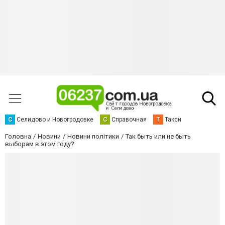
С
Селидово и Новогродовке
С
Справочная
Т
Такси
Головна
Новини
Новини політики
Так быть или не быть
выборам в этом году?