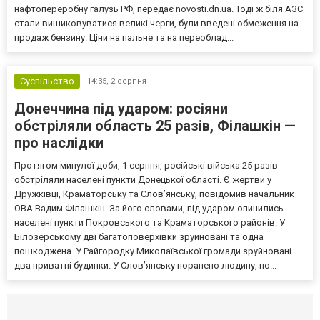
нафтопереробну галузь РФ, передає novosti.dn.ua. Тоді ж біля АЗС
стали вишиковуватися великі черги, були введені обмеження на
продаж бензину. Ціни на пальне та на переоблад...
Суспільство
14:35,
2 серпня
Донеччина під ударом: росіяни
обстріляли область 25 разів, Філашкін —
про наслідки
Протягом минулої доби, 1 серпня, російські війська 25 разів
обстріляли населені пункти Донецької області. Є жертви у
Дружківці, Краматорську та Слов’янську, повідомив начальник
ОВА Вадим Філашкін. За його словами, під ударом опинились
населені пункти Покровського та Краматорського районів. У
Білозерському дві багатоповерхівки зруйновані та одна
пошкоджена. У Райгородку Миколаївської громади зруйновані
два приватні будинки. У Слов’янську поранено людину, по...
Селидово и Новогродовке
Справочная
Так