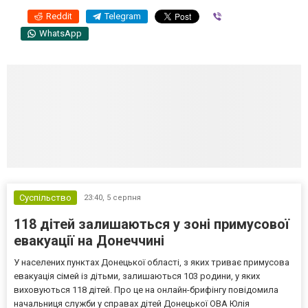
Reddit
Telegram
Viber
WhatsApp
Суспільство
23:40,
5 серпня
118 дітей залишаються у зоні примусової
евакуації на Донеччині
У населених пунктах Донецької області, з яких триває примусова
евакуація сімей із дітьми, залишаються 103 родини, у яких
виховуються 118 дітей. Про це на онлайн-брифінгу повідомила
начальниця служби у справах дітей Донецької ОВА Юлія