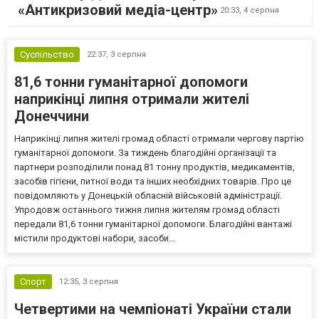
«Антикризовий медіа-центр»
20:33,
4 серпня
Суспільство
22:37,
3 серпня
81,6 тонни гуманітарної допомоги
наприкінці липня отримали жителі
Донеччини
Наприкінці липня жителі громад області отримали чергову партію
гуманітарної допомоги. За тиждень благодійні організації та
партнери розподілили понад 81 тонну продуктів, медикаментів,
засобів гігієни, питної води та інших необхідних товарів. Про це
повідомляють у Донецькій обласній військовій адміністрації.
Упродовж останнього тижня липня жителям громад області
передали 81,6 тонни гуманітарної допомоги. Благодійні вантажі
містили продуктові набори, засоби...
Спорт
12:35,
3 серпня
Четвертими на чемпіонаті України стали