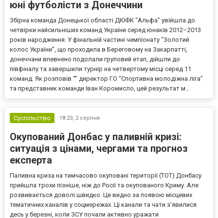
юні футболісти з Донеччини
Збірна команда Донецької області ДЮФК “Альфа” увійшла до
четвірки найсильніших команд України серед юнаків 2012–2013
років народження. У фінальній частині чемпіонату “Золотий
колос України”, що проходила в Береговому на Закарпатті,
донеччани впевнено подолали груповий етап, дійшли до
півфіналу та завершили турнір на четвертому місці серед 11
команд. Як розповів “” директор ГО “Спортивна молодіжна ліга”
та представник команди Іван Коромисло, цей результат м...
Суспільство
18:23,
2 серпня
Окупований Донбас у паливній кризі:
ситуація з цінами, чергами та прогноз
експерта
Паливна криза на тимчасово окуповані території (ТОТ) Донбасу
прийшла трохи пізніше, ніж до Росії та окупованого Криму. Але
розвивається доволі швидко. Це видно за появою місцевих
тематичних каналів у соцмережах. Ці канали та чати з’явилися
десь у березні, коли ЗСУ почали активно уражати