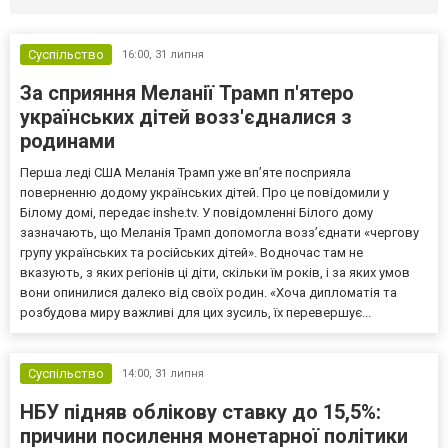
Суспільство
16:00,
31 липня
За сприяння Меланії Трамп п'ятеро
українських дітей возз'єдналися з
родинами
Перша леді США Меланія Трамп уже впʼяте посприяла
поверненню додому українських дітей. Про це повідомили у
Білому домі, передає inshe.tv. У повідомленні Білого дому
зазначають, що Меланія Трамп допомогла возз’єднати «чергову
групу українських та російських дітей». Водночас там не
вказують, з яких регіонів ці діти, скільки їм років, і за яких умов
вони опинилися далеко від своїх родин. «Хоча дипломатія та
розбудова миру важливі для цих зусиль, їх перевершує...
Суспільство
14:00,
31 липня
НБУ підняв облікову ставку до 15,5%:
причини посилення монетарної політики