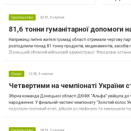
Суспільство
22:37,
3 серпня
81,6 тонни гуманітарної допомоги 
Наприкінці липня жителі громад області отримали чергову парт
розподілили понад 81 тонну продуктів, медикаментів, засобів г
Донецькій обласній військовій адміністрації. Упродовж остан
допомоги. Благодійні вантажі містили продуктові набори, засоб
Спорт
12:35,
3 серпня
Четвертими на чемпіонаті України с
Збірна команда Донецької області ДЮФК “Альфа” увійшла до ч
народження. У фінальній частині чемпіонату “Золотий колос У
подолали груповий етап, дійшли до півфіналу та завершили тур
“Спортивна молодіжна ліга” та представник команди Іван Кором
Суспільство
18:23,
2 серпня