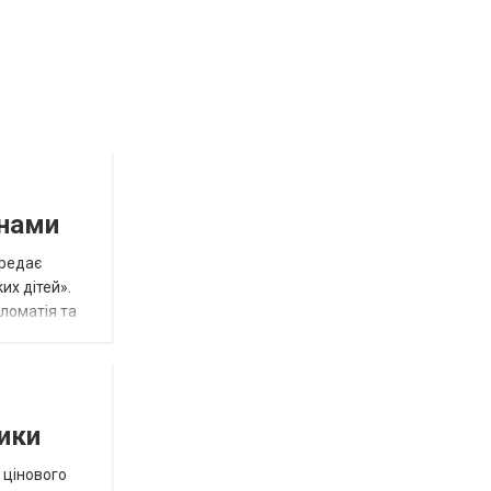
инами
ередає
их дітей».
пломатія та
тики
 цінового