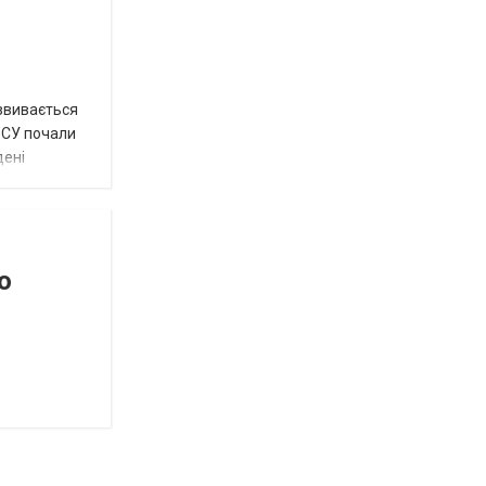
озвивається
 ЗСУ почали
дені
о