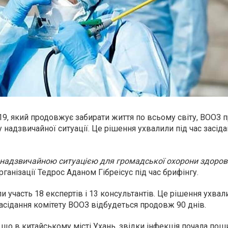
19, який
продовжує забирати життя по всьому світу
, ВООЗ 
надзвичайної ситуації. Це рішення ухвалили під час засіда
надзвичайною ситуацією для громадської охорони здоров'
ганізації Тедрос Аданом Гібреісус під час брифінгу.
ли участь 18 експертів і 13 консультантів. Це рішення ухвал
асідання комітету ВООЗ відбудеться продовж 90 днів.
що в китайському місті Ухань, звідки інфекція почала по