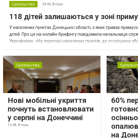
Суспільство
23:40,
Вчора
118 дітей залишаються у зоні приму
У населених пунктах Донецької області, з яких триває примусо
дітей. Про це на онлайн-брифінгу повідомила начальниця слу
Укрінформу. «На території населених пунктів, де оголошена обо
замінюють, або іншими законними представниками, у 16 населе
Суспільство
Суспільс
Нові мобільні укриття
60% пе
почнуть встановлювати
готовно
у серпні на Донеччині
осіннь
опалюв
12:38,
Вчора
на Дон