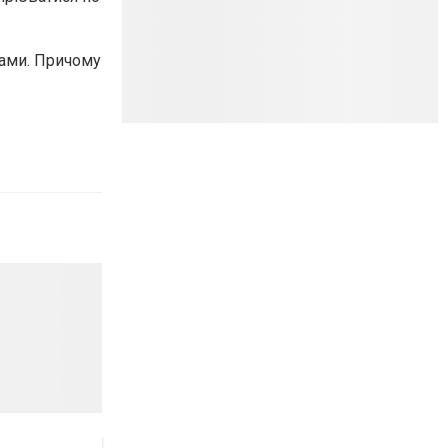
тами.
Причому