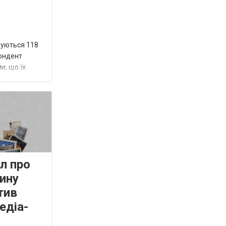
вуються 118
пондент
и, що їх
л про
ину
тив
едіа-