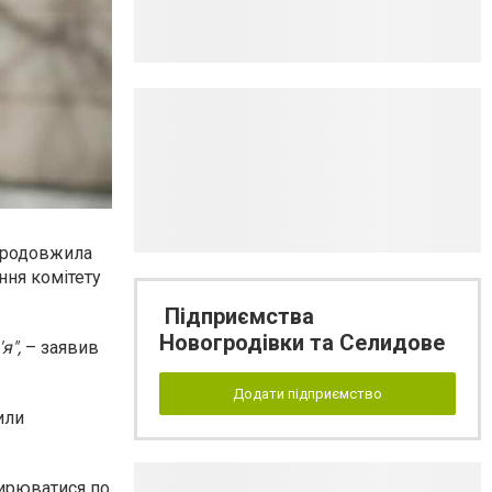
продовжила
ння комітету
Підприємства
Новогродівки та Селидове
я",
– заявив
Додати підприємство
или
ширюватися по