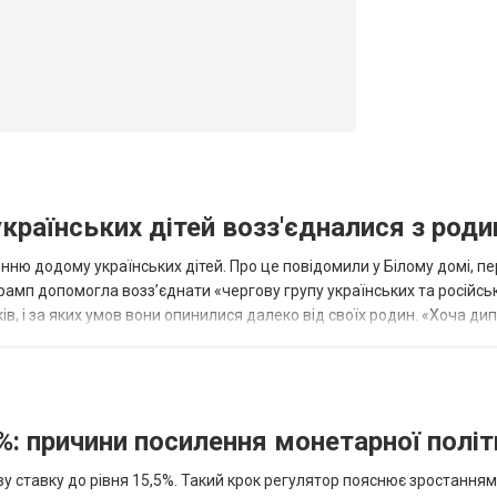
українських дітей возз'єдналися з род
ню додому українських дітей. Про це повідомили у Білому домі, п
рамп допомогла возз’єднати «чергову групу українських та російськ
оків, і за яких умов вони опинилися далеко від своїх родин. «Хоча ди
%: причини посилення монетарної полі
у ставку до рівня 15,5%. Такий крок регулятор пояснює зростанням