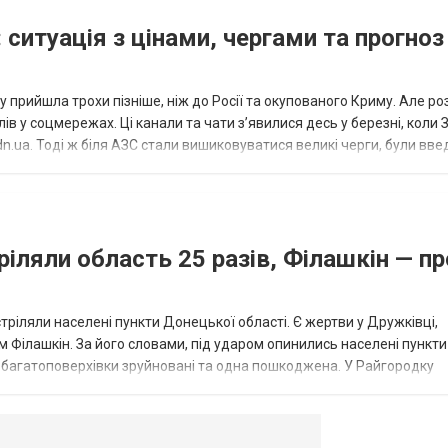
 ситуація з цінами, чергами та прогноз
 прийшла трохи пізніше, ніж до Росії та окупованого Криму. Але р
в у соцмережах. Ці канали та чати з’явилися десь у березні, коли
.ua. Тоді ж біля АЗС стали вишиковуватися великі черги, були вве
...
ріляли область 25 разів, Філашкін — пр
стріляли населені пункти Донецької області. Є жертви у Дружківці,
 Філашкін. За його словами, під ударом опинились населені пункти
і багатоповерхівки зруйновані та одна пошкоджена. У Райгородку
в’янську поранено людину, по...
овогродовке
Справочная
Такси