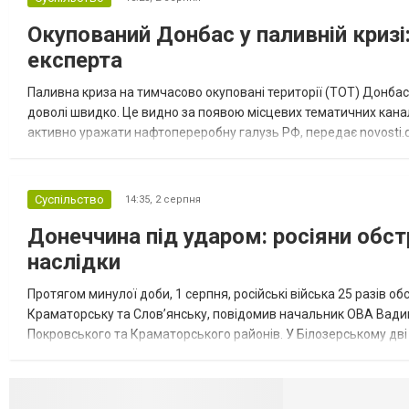
Окупований Донбас у паливній кризі:
експерта
Паливна криза на тимчасово окуповані території (ТОТ) Донбасу
доволі швидко. Це видно за появою місцевих тематичних каналі
активно уражати нафтопереробну галузь РФ, передає novosti.dn
обмеження на продаж бензину. Ціни на пальне та на переоблад
Суспільство
14:35,
2 серпня
Донеччина під ударом: росіяни обст
наслідки
Протягом минулої доби, 1 серпня, російські війська 25 разів об
Краматорську та Слов’янську, повідомив начальник ОВА Вадим
Покровського та Краматорського районів. У Білозерському дв
Миколаївської громади зруйновані два приватні будинки. У Сло
Селидово и Н