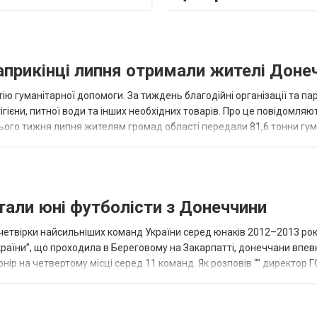
наприкінці липня отримали жителі Доне
ію гуманітарної допомоги. За тиждень благодійні організації та па
ігієни, питної води та інших необхідних товарів. Про це повідомляю
нього тижня липня жителям громад області передали 81,6 тонни гум
и...
тали юні футболісти з Донеччини
етвірки найсильніших команд України серед юнаків 2012–2013 рок
країни”, що проходила в Береговому на Закарпатті, донеччани впе
нір на четвертому місці серед 11 команд. Як розповів “” директор Г
исло, цей результат м...