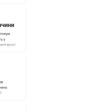
ччини
ртнери
ть у
анітарної
ів
внено
О