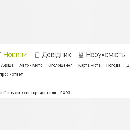
Новини
Довідник
Нерухомість
Афіша
Авто / Мото
Оголошення
Карта міста
Погода
Д
прос - ответ
ої ситуації в світі продовжили – ВООЗ