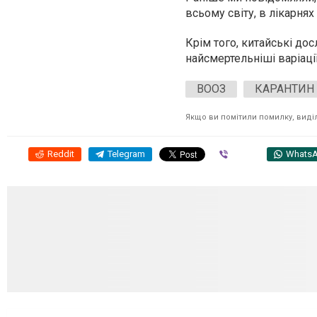
всьому світу,
в лікарнях
Крім того, китайські д
найсмертельніші варіаці
ВООЗ
КАРАНТИН
Якщо ви помітили помилку, виділі
Reddit
Telegram
Viber
Whats