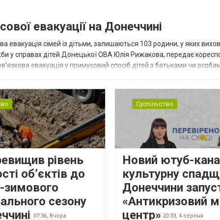
сової евакуації на Донеччині
ва евакуація сімей із дітьми, залишаються 103 родини, у яких вихо
жби у справах дітей Донецької ОВА Юлія Рижакова, передає корес
в’язкова евакуація у примусовий спосіб дітей з батьками чи особам
н...
тво
Суспільство
ревищив рівень
Новий ютуб-кана
сті об’єктів до
культурну спадщ
о-зимового
Донеччини запус
ального сезону
«Антикризовий м
еччині
центр»
07:36,
Вчора
20:33,
4 серпня