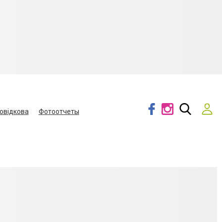
овідкова
Фотоотчеты