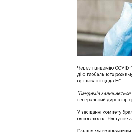
Через пандемію COVID-
дію глобального режиму 
організації щодо НС.
"Пандемія залишається 
генеральний директор ор
У засіданні комітету бра
одноголосно. Наступне з
Раніше ми повідомляли, 