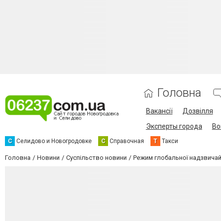
Головна
Вакансії
Дозвілля
Эксперты города
Во
С
Селидово и Новогродовке
С
Справочная
Т
Такси
Головна
Новини
Суспільство новини
Режим глобальної надзвичайн