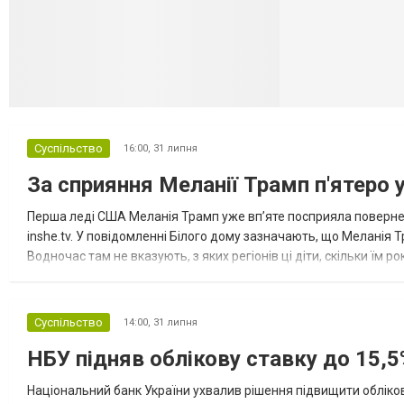
Суспільство
16:00,
31 липня
За сприяння Меланії Трамп п'ятеро 
Перша леді США Меланія Трамп уже впʼяте посприяла повернен
inshe.tv. У повідомленні Білого дому зазначають, що Меланія Т
Водночас там не вказують, з яких регіонів ці діти, скільки їм р
розбудова миру важливі для цих зусиль, їх перевершує...
Суспільство
14:00,
31 липня
НБУ підняв облікову ставку до 15,5
Національний банк України ухвалив рішення підвищити обліков