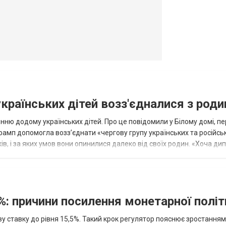
українських дітей возз'єдналися з род
ню додому українських дітей. Про це повідомили у Білому домі, п
рамп допомогла возз’єднати «чергову групу українських та російськ
оків, і за яких умов вони опинилися далеко від своїх родин. «Хоча ди
%: причини посилення монетарної полі
у ставку до рівня 15,5%. Такий крок регулятор пояснює зростанням