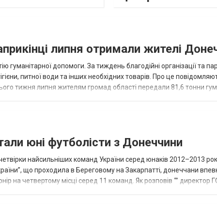
наприкінці липня отримали жителі Доне
ію гуманітарної допомоги. За тиждень благодійні організації та па
ігієни, питної води та інших необхідних товарів. Про це повідомляю
нього тижня липня жителям громад області передали 81,6 тонни гум
и...
тали юні футболісти з Донеччини
етвірки найсильніших команд України серед юнаків 2012–2013 рок
країни”, що проходила в Береговому на Закарпатті, донеччани впе
нір на четвертому місці серед 11 команд. Як розповів “” директор Г
исло, цей результат м...