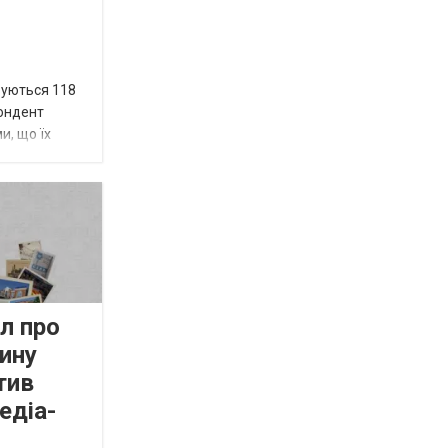
вуються 118
пондент
и, що їх
л про
ину
тив
едіа-