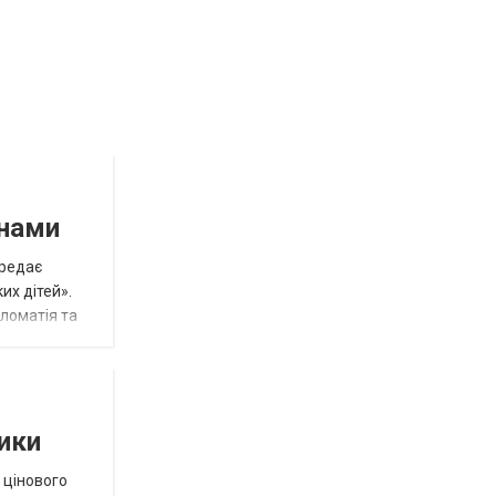
инами
ередає
их дітей».
пломатія та
тики
 цінового