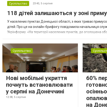
Суспільство
23:40,
5 серпня
118 дітей залишаються у зоні приму
У населених пунктах Донецької області, з яких триває примусо
дітей. Про це на онлайн-брифінгу повідомила начальниця слу
Укрінформу. «На території населених пунктів, де оголошена обо
замінюють, або іншими законними представниками, у 16 населе
Суспільство
Суспільс
Нові мобільні укриття
60% пе
почнуть встановлювати
готовно
у серпні на Донеччині
осіннь
опалюв
12:38,
5 серпня
на Дон