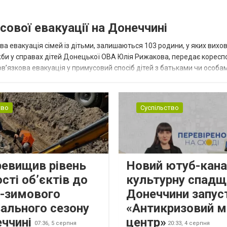
сової евакуації на Донеччині
ва евакуація сімей із дітьми, залишаються 103 родини, у яких вихо
жби у справах дітей Донецької ОВА Юлія Рижакова, передає корес
в’язкова евакуація у примусовий спосіб дітей з батьками чи особам
н...
тво
Суспільство
ревищив рівень
Новий ютуб-кана
сті об’єктів до
культурну спадщ
о-зимового
Донеччини запус
ального сезону
«Антикризовий м
еччині
центр»
07:36,
5 серпня
20:33,
4 серпня