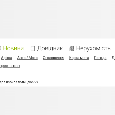
Новини
Довідник
Нерухомість
Афіша
Авто / Мото
Оголошення
Карта міста
Погода
Д
прос - ответ
ара избила полицейских