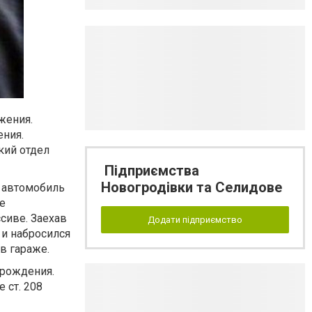
жения.
ения.
кий отдел
Підприємства
Новогродівки та Селидове
и автомобиль
е
сиве. Заехав
Додати підприємство
 и набросился
в гараже.
 рождения.
 ст. 208