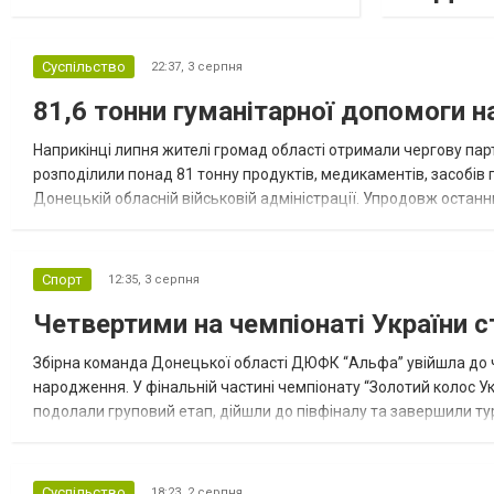
Суспільство
22:37,
3 серпня
81,6 тонни гуманітарної допомоги 
Наприкінці липня жителі громад області отримали чергову парт
розподілили понад 81 тонну продуктів, медикаментів, засобів г
Донецькій обласній військовій адміністрації. Упродовж остан
допомоги. Благодійні вантажі містили продуктові набори, засоб
Спорт
12:35,
3 серпня
Четвертими на чемпіонаті України с
Збірна команда Донецької області ДЮФК “Альфа” увійшла до ч
народження. У фінальній частині чемпіонату “Золотий колос У
подолали груповий етап, дійшли до півфіналу та завершили тур
“Спортивна молодіжна ліга” та представник команди Іван Кором
Суспільство
18:23,
2 серпня