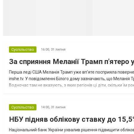
Суспільство
16:00,
31 липня
За сприяння Меланії Трамп п'ятеро 
Перша леді США Меланія Трамп уже впʼяте посприяла повернен
inshe.tv. У повідомленні Білого дому зазначають, що Меланія Т
Водночас там не вказують, з яких регіонів ці діти, скільки їм р
розбудова миру важливі для цих зусиль, їх перевершує...
Суспільство
14:00,
31 липня
НБУ підняв облікову ставку до 15,5
Національний банк України ухвалив рішення підвищити обліков