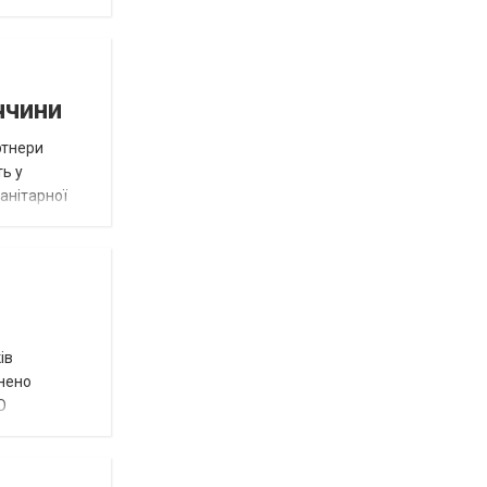
ччини
ртнери
ть у
анітарної
ів
внено
О