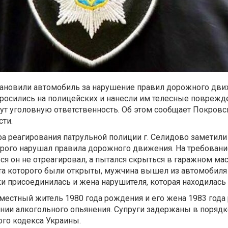
тановили автомобиль за нарушение правил дорожного дви
бросились на полицейских и нанесли им телесные поврежд
т уголовную ответственность. Об этом сообщает Покровс
ти.
ра реагирования патрульной полиции г. Селидово заметил
орого нарушал правила дорожного движения. На требовани
ся он не отреагировал, а пытался скрыться в гаражном мас
ота которого были открыты, мужчина вышел из автомобиля
ки присоединилась и жена нарушителя, которая находилась 
местный житель 1980 года рождения и его жена 1983 года
нии алкогольного опьянения. Супруги задержаны в порядке
го кодекса Украины.