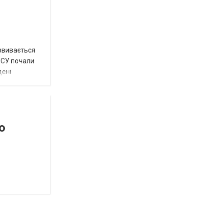
озвивається
 ЗСУ почали
дені
о