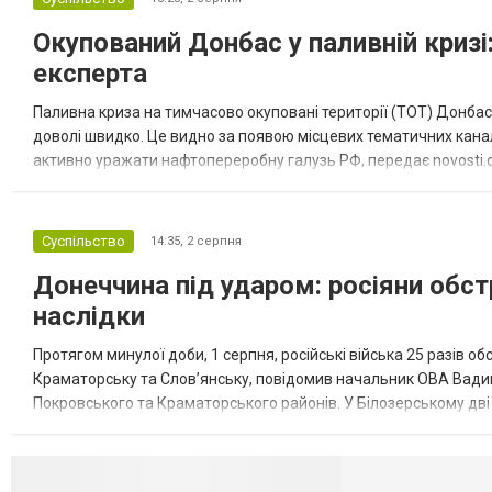
Окупований Донбас у паливній кризі:
експерта
Паливна криза на тимчасово окуповані території (ТОТ) Донбасу
доволі швидко. Це видно за появою місцевих тематичних каналі
активно уражати нафтопереробну галузь РФ, передає novosti.dn
обмеження на продаж бензину. Ціни на пальне та на переоблад
Суспільство
14:35,
2 серпня
Донеччина під ударом: росіяни обст
наслідки
Протягом минулої доби, 1 серпня, російські війська 25 разів об
Краматорську та Слов’янську, повідомив начальник ОВА Вадим
Покровського та Краматорського районів. У Білозерському дв
Миколаївської громади зруйновані два приватні будинки. У Сло
Селидово и Н