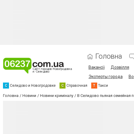
Головна
Вакансії
Дозвілля
Эксперты города
Во
С
Селидово и Новогродовке
С
Справочная
Т
Такси
Головна
Новини
Новини криміналу
В Селидово пьяная семейная п