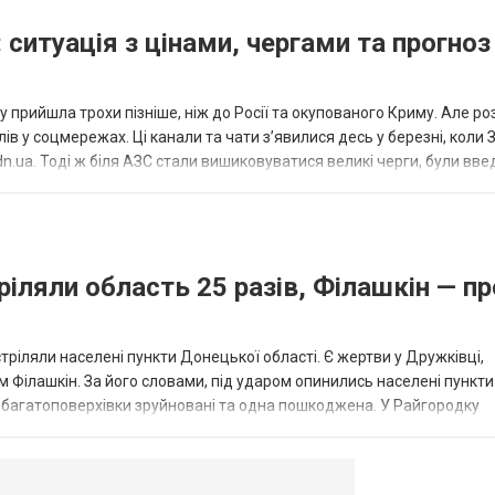
 ситуація з цінами, чергами та прогноз
 прийшла трохи пізніше, ніж до Росії та окупованого Криму. Але р
в у соцмережах. Ці канали та чати з’явилися десь у березні, коли
.ua. Тоді ж біля АЗС стали вишиковуватися великі черги, були вве
...
ріляли область 25 разів, Філашкін — пр
стріляли населені пункти Донецької області. Є жертви у Дружківці,
 Філашкін. За його словами, під ударом опинились населені пункти
і багатоповерхівки зруйновані та одна пошкоджена. У Райгородку
в’янську поранено людину, по...
овогродовке
Справочная
Такси