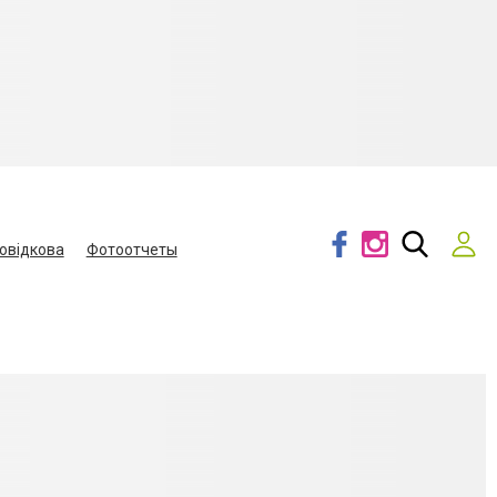
овідкова
Фотоотчеты