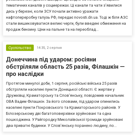
тематичних каналів у соцмережах. Ці канали та чати з’явилися
десь у березні, коли ЗСУ почали активно уражати
нафтопереробну галузь РФ, передає novosti.dn.ua. Тоді ж біля АЗС
стали вишиковуватися великі черги, були введені обмеження на
продаж бензину. Ціни на пальне та на переоблад...
Суспільство
14:35,
2 серпня
Донеччина під ударом: росіяни
обстріляли область 25 разів, Філашкін —
про наслідки
Протягом минулої доби, 1 серпня, російські війська 25 разів
обстріляли населені пункти Донецької області. Є жертви у
Дружківці, Краматорську та Слов’янську, повідомив начальник
ОВА Вадим Філашкін. За його словами, під ударом опинились
населені пункти Покровського та Краматорського районів. У
Білозерському дві багатоповерхівки зруйновані та одна
пошкоджена. У Райгородку Миколаївської громади зруйновані
два приватні будинки. У Слов’янську поранено людину, по...