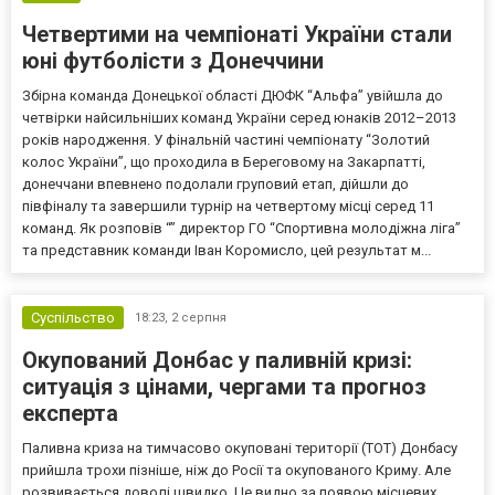
Четвертими на чемпіонаті України стали
юні футболісти з Донеччини
Збірна команда Донецької області ДЮФК “Альфа” увійшла до
четвірки найсильніших команд України серед юнаків 2012–2013
років народження. У фінальній частині чемпіонату “Золотий
колос України”, що проходила в Береговому на Закарпатті,
донеччани впевнено подолали груповий етап, дійшли до
півфіналу та завершили турнір на четвертому місці серед 11
команд. Як розповів “” директор ГО “Спортивна молодіжна ліга”
та представник команди Іван Коромисло, цей результат м...
Суспільство
18:23,
2 серпня
Окупований Донбас у паливній кризі:
ситуація з цінами, чергами та прогноз
експерта
Паливна криза на тимчасово окуповані території (ТОТ) Донбасу
прийшла трохи пізніше, ніж до Росії та окупованого Криму. Але
розвивається доволі швидко. Це видно за появою місцевих