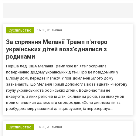
Селидово и Новогродовке
Справочная
Так
Суспільство
16:00,
31 липня
За сприяння Меланії Трамп п'ятеро
українських дітей возз'єдналися з
родинами
Перша леді США Меланія Трамп уже впʼяте посприяла
поверненню додому українських дітей. Про це повідомили у
Білому домі, передає inshe.tv. У повідомленні Білого дому
зазначають, що Меланія Трамп допомогла возз’єднати «чергову
групу українських та російських дітей». Водночас там не
вказують, з яких регіонів ці діти, скільки їм років, і за яких умов
вони опинилися далеко від своїх родин. «Хоча дипломатія та
розбудова миру важливі для цих зусиль, їх перевершує...
Суспільство
14:00,
31 липня