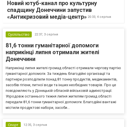
Новий ютуб-канал про культурну
спадщину Донеччини запустив
«Антикризовий медіа-центр»
20:33,
4 серпня
Суспільство
22:37,
3 серпня
81,6 тонни гуманітарної допомоги
наприкінці липня отримали жителі
Донеччини
Наприкінці липня жителі громад області отримали чергову партію
гуманітарної допомоги. За тиждень благодійні організації та
партнери розподілили понад 81 тонну продуктів, медикаментів,
засобів гігієни, питної води та інших необхідних товарів. Про це
повідомляють у Донецькій обласній військовій адміністрації.
Упродовж останнього тижня липня жителям громад області
передали 81,6 тонни гуманітарної допомоги. Благодійні вантажі
містили продуктові набори, засоби...
Спорт
12:35,
3 серпня