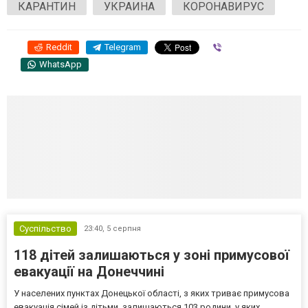
КАРАНТИН
УКРАИНА
КОРОНАВИРУС
Reddit
Telegram
Viber
WhatsApp
Суспільство
23:40,
5 серпня
118 дітей залишаються у зоні примусової
евакуації на Донеччині
У населених пунктах Донецької області, з яких триває примусова
евакуація сімей із дітьми, залишаються 103 родини, у яких