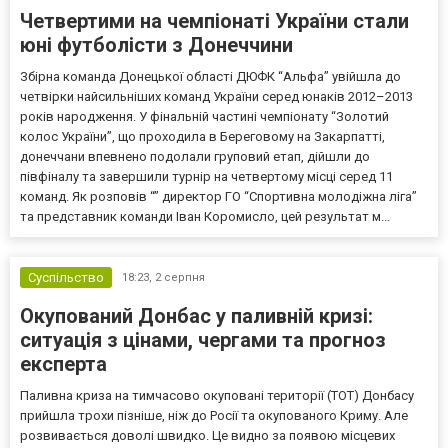
Четвертими на чемпіонаті України стали
юні футболісти з Донеччини
Збірна команда Донецької області ДЮФК “Альфа” увійшла до
четвірки найсильніших команд України серед юнаків 2012–2013
років народження. У фінальній частині чемпіонату “Золотий
колос України”, що проходила в Береговому на Закарпатті,
донеччани впевнено подолали груповий етап, дійшли до
півфіналу та завершили турнір на четвертому місці серед 11
команд. Як розповів “” директор ГО “Спортивна молодіжна ліга”
та представник команди Іван Коромисло, цей результат м...
Суспільство
18:23,
2 серпня
Окупований Донбас у паливній кризі:
ситуація з цінами, чергами та прогноз
експерта
Паливна криза на тимчасово окуповані території (ТОТ) Донбасу
прийшла трохи пізніше, ніж до Росії та окупованого Криму. Але
розвивається доволі швидко. Це видно за появою місцевих