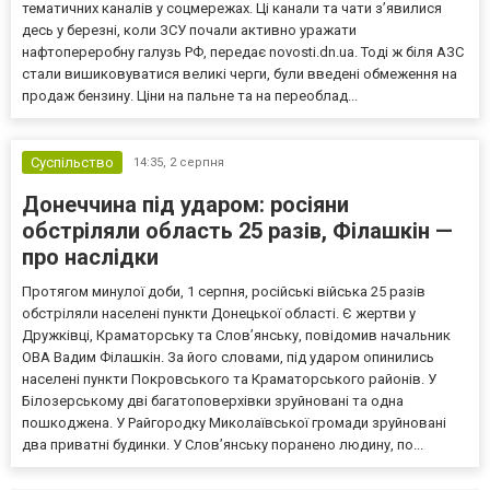
тематичних каналів у соцмережах. Ці канали та чати з’явилися
десь у березні, коли ЗСУ почали активно уражати
нафтопереробну галузь РФ, передає novosti.dn.ua. Тоді ж біля АЗС
стали вишиковуватися великі черги, були введені обмеження на
продаж бензину. Ціни на пальне та на переоблад...
Суспільство
14:35,
2 серпня
Донеччина під ударом: росіяни
обстріляли область 25 разів, Філашкін —
про наслідки
Протягом минулої доби, 1 серпня, російські війська 25 разів
обстріляли населені пункти Донецької області. Є жертви у
Дружківці, Краматорську та Слов’янську, повідомив начальник
ОВА Вадим Філашкін. За його словами, під ударом опинились
населені пункти Покровського та Краматорського районів. У
Білозерському дві багатоповерхівки зруйновані та одна
пошкоджена. У Райгородку Миколаївської громади зруйновані
два приватні будинки. У Слов’янську поранено людину, по...