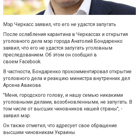
Мэр Черкасс заявил, что его не удастся запугать
После ослабления карантина в Черкассах и открытия
уголовного дела мэр города Анатолий Бондаренко
заявил, что его не удастся запугать уголовным
преследованием. Об этом он сообщил в
своем Facebook.
В частности, Бондаренко прокомментировал открытие
уголовного дела и реакцию министра внутренних дел
Арсена Авакова.
"Меня, городского голову, и нашу семью никакими
уголовными делами, возобновленными, не запугать. В
том числе от высших чиновников нашей страны", -
заявил мэр.
Он также отметил, что адресует свое обращение
высшим чиновникам Украины.