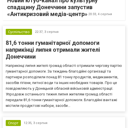
Новий ютуб-канал про культурну
спадщину Донеччини запустив
«Антикризовий медіа-центр»
20:33,
4 серпня
Суспільство
22:37,
3 серпня
81,6 тонни гуманітарної допомоги
наприкінці липня отримали жителі
Донеччини
Наприкінці липня жителі громад області отримали чергову партію
гуманітарної допомоги. За тиждень благодійні організації та
партнери розподілили понад 81 тонну продуктів, медикаментів,
засобів гігієни, питної води та інших необхідних товарів. Про це
повідомляють у Донецькій обласній військовій адміністрації.
Упродовж останнього тижня липня жителям громад області
передали 81,6 тонни гуманітарної допомоги. Благодійні вантажі
містили продуктові набори, засоби...
Спорт
12:35,
3 серпня