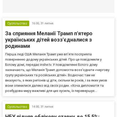
Селидово и Новогродовке
Справочная
Так
Суспільство
16:00,
31 липня
За сприяння Меланії Трамп п'ятеро
українських дітей возз'єдналися з
родинами
Перша леді США Меланія Трамп уже впʼяте посприяла
поверненню додому українських дітей. Про це повідомили у
Білому домі, передає inshe.tv. У повідомленні Білого дому
зазначають, що Меланія Трамп допомогла возз’єднати «чергову
групу українських та російських дітей». Водночас там не
вказують, з яких регіонів ці діти, скільки їм років, і за яких умов
вони опинилися далеко від своїх родин. «Хоча дипломатія та
розбудова миру важливі для цих зусиль, їх перевершує...
Суспільство
14:00,
31 липня
НБУ підняв облікову ставку до 15,5%: