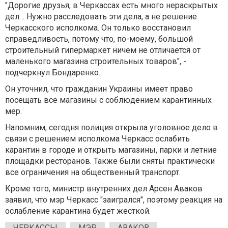
"Дорогие друзья, в Черкассах есть много нераскрытых
дел… Нужно расследовать эти дела, а не решение
Черкасского исполкома. Он только восстановил
справедливость, потому что, по-моему, большой
строительный гипермаркет ничем не отличается от
маленького магазина строительных товаров", -
подчеркнул Бондаренко.
Он уточнил, что гражданин Украины имеет право
посещать все магазины с соблюдением карантинных
мер.
Напомним, сегодня полиция открыла уголовное дело в
связи с решением исполкома Черкасс ослабить
карантин в городе и открыть магазины, парки и летние
площадки ресторанов. Также были сняты практически
все ограничения на общественный транспорт.
Кроме того, министр внутренних дел Арсен Аваков
заявил, что мэр Черкасс "заигрался", поэтому реакция на
ослабление карантина будет жесткой.
ЧЕРКАССЫ
МЭР
АВАКОВ