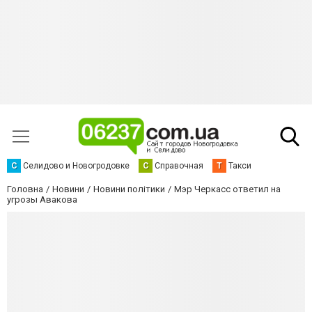
С
Селидово и Новогродовке
С
Справочная
Т
Такси
Головна
Новини
Новини політики
Мэр Черкасс ответил на
угрозы Авакова