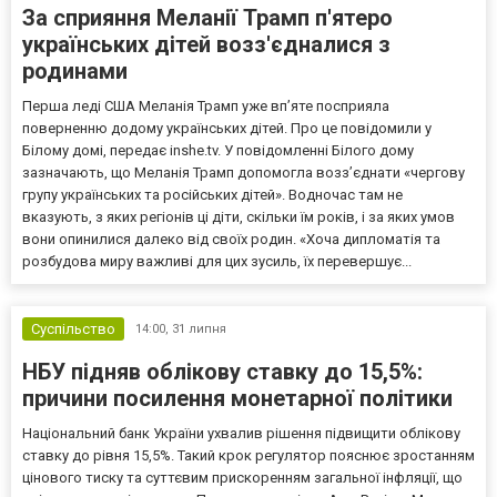
За сприяння Меланії Трамп п'ятеро
українських дітей возз'єдналися з
родинами
Перша леді США Меланія Трамп уже впʼяте посприяла
поверненню додому українських дітей. Про це повідомили у
Білому домі, передає inshe.tv. У повідомленні Білого дому
зазначають, що Меланія Трамп допомогла возз’єднати «чергову
групу українських та російських дітей». Водночас там не
вказують, з яких регіонів ці діти, скільки їм років, і за яких умов
вони опинилися далеко від своїх родин. «Хоча дипломатія та
розбудова миру важливі для цих зусиль, їх перевершує...
Суспільство
14:00,
31 липня
НБУ підняв облікову ставку до 15,5%:
причини посилення монетарної політики
Національний банк України ухвалив рішення підвищити облікову
ставку до рівня 15,5%. Такий крок регулятор пояснює зростанням
цінового тиску та суттєвим прискоренням загальної інфляції, що