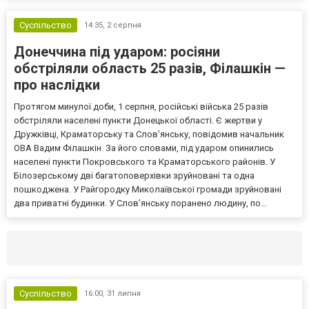
Суспільство
14:35,
2 серпня
Донеччина під ударом: росіяни
обстріляли область 25 разів, Філашкін —
про наслідки
Протягом минулої доби, 1 серпня, російські війська 25 разів
обстріляли населені пункти Донецької області. Є жертви у
Дружківці, Краматорську та Слов’янську, повідомив начальник
ОВА Вадим Філашкін. За його словами, під ударом опинились
населені пункти Покровського та Краматорського районів. У
Білозерському дві багатоповерхівки зруйновані та одна
пошкоджена. У Райгородку Миколаївської громади зруйновані
два приватні будинки. У Слов’янську поранено людину, по...
Селидово и Новогродовке
Справочная
Так
Суспільство
16:00,
31 липня