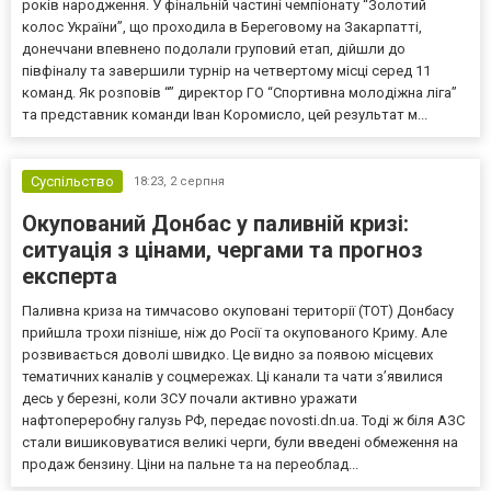
років народження. У фінальній частині чемпіонату “Золотий
колос України”, що проходила в Береговому на Закарпатті,
донеччани впевнено подолали груповий етап, дійшли до
півфіналу та завершили турнір на четвертому місці серед 11
команд. Як розповів “” директор ГО “Спортивна молодіжна ліга”
та представник команди Іван Коромисло, цей результат м...
Суспільство
18:23,
2 серпня
Окупований Донбас у паливній кризі:
ситуація з цінами, чергами та прогноз
експерта
Паливна криза на тимчасово окуповані території (ТОТ) Донбасу
прийшла трохи пізніше, ніж до Росії та окупованого Криму. Але
розвивається доволі швидко. Це видно за появою місцевих
тематичних каналів у соцмережах. Ці канали та чати з’явилися
десь у березні, коли ЗСУ почали активно уражати
нафтопереробну галузь РФ, передає novosti.dn.ua. Тоді ж біля АЗС
стали вишиковуватися великі черги, були введені обмеження на
продаж бензину. Ціни на пальне та на переоблад...