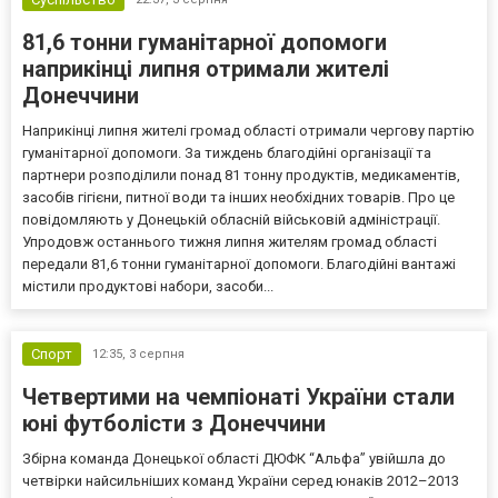
81,6 тонни гуманітарної допомоги
наприкінці липня отримали жителі
Донеччини
Наприкінці липня жителі громад області отримали чергову партію
гуманітарної допомоги. За тиждень благодійні організації та
партнери розподілили понад 81 тонну продуктів, медикаментів,
засобів гігієни, питної води та інших необхідних товарів. Про це
повідомляють у Донецькій обласній військовій адміністрації.
Упродовж останнього тижня липня жителям громад області
передали 81,6 тонни гуманітарної допомоги. Благодійні вантажі
містили продуктові набори, засоби...
Спорт
12:35,
3 серпня
Четвертими на чемпіонаті України стали
юні футболісти з Донеччини
Збірна команда Донецької області ДЮФК “Альфа” увійшла до
четвірки найсильніших команд України серед юнаків 2012–2013