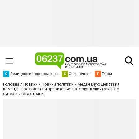
С
Селидово и Новогродовке
С
Справочная
Т
Такси
Головна
Новини
Новини політики
Медведчук: Действия
команды президента и правительства ведут к уничтожению
суверенитета страны