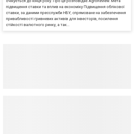
очікується до кінця року. Про це розповідає AgroReview. Мета
підвищення ставки та вплив на економіку Підвищення облікової
ставки, за даними пресслужби НБУ, спрямоване на забезпечення
привабливості гривневих активів для інвесторів, посилення
стійкості валютного ринку, а так...