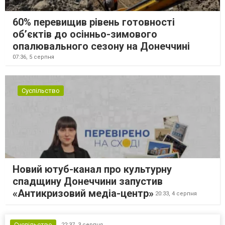
60% перевищив рівень готовності
об’єктів до осінньо-зимового
опалювального сезону на Донеччині
07:36,
5 серпня
Суспільство
Новий ютуб-канал про культурну
спадщину Донеччини запустив
«Антикризовий медіа-центр»
20:33,
4 серпня
Суспільство
22:37,
3 серпня