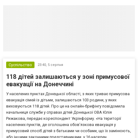
Суспільство
23:40,
5 серпня
118 дітей залишаються у зоні примусової
евакуації на Донеччині
У населених пунктах Донецької області, з яких триває примусова
евакуація сімей із дітьми, залишаються 103 родини, у яких
виховуються 118 дітей. Про це на онлайн-брифінгу повідомила
начальниця служби у справах дітей Донецької ОВА Юлія
Рижакова, передає кореспондент Укрінформу. «На території
населених пунктів, де оголошена обов’язкова евакуація у
примусовий спосіб дітей з батьками чи особами, що їх замінюють,
або іншими законними представниками, у 16 населен...