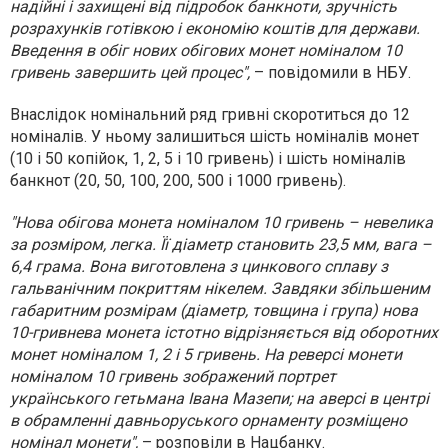
надійні і захищені від підробок банкноти, зручність
розрахунків готівкою і економію коштів для держави.
Введення в обіг нових обігових монет номіналом 10
гривень завершить цей процес",
– повідомили в НБУ.
Внаслідок номінальний ряд гривні скоротиться до 12
номіналів. У ньому залишиться шість номіналів монет
(10 і 50 копійок, 1, 2, 5 і 10 гривень) і шість номіналів
банкнот (20, 50, 100, 200, 500 і 1000 гривень).
"Нова обігова монета номіналом 10 гривень – невелика
за розміром, легка. Її діаметр становить 23,5 мм, вага –
6,4 грама. Вона виготовлена ​​з цинкового сплаву з
гальванічним покриттям нікелем. Завдяки збільшеним
габаритним розмірам (діаметр, товщина і група) нова
10-гривнева монета істотно відрізняється від оборотних
монет номіналом 1, 2 і 5 гривень. На реверсі монети
номіналом 10 гривень зображений портрет
українського гетьмана Івана Мазепи; на аверсі в центрі
в обрамленні давньоруського орнаменту розміщено
номінал монети",
– розповіли в Нацбанку.