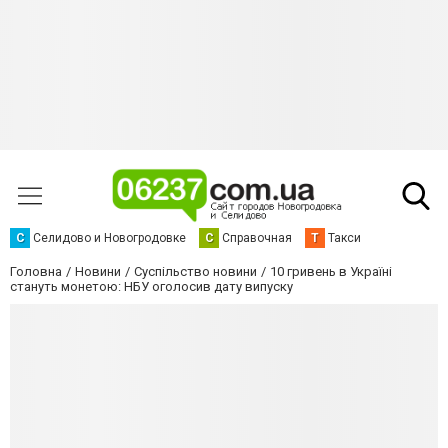
С
Селидово и Новогродовке
С
Справочная
Т
Такси
Головна
Новини
Суспільство новини
10 гривень в Україні
стануть монетою: НБУ оголосив дату випуску