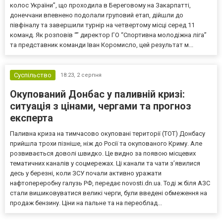
колос України”, що проходила в Береговому на Закарпатті,
донеччани впевнено подолали груповий етап, дійшли до
півфіналу та завершили турнір на четвертому місці серед 11
команд. Як розповів “” директор ГО “Спортивна молодіжна ліга”
та представник команди Іван Коромисло, цей результат м...
Суспільство
18:23,
2 серпня
Окупований Донбас у паливній кризі:
ситуація з цінами, чергами та прогноз
експерта
Паливна криза на тимчасово окуповані території (ТОТ) Донбасу
прийшла трохи пізніше, ніж до Росії та окупованого Криму. Але
розвивається доволі швидко. Це видно за появою місцевих
тематичних каналів у соцмережах. Ці канали та чати з’явилися
десь у березні, коли ЗСУ почали активно уражати
нафтопереробну галузь РФ, передає novosti.dn.ua. Тоді ж біля АЗС
стали вишиковуватися великі черги, були введені обмеження на
продаж бензину. Ціни на пальне та на переоблад...