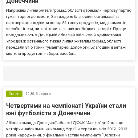
Донеччини
Наприкінці липня жителі громад області отримали чергову партію
гуманітарної допомоги. За тиждень благодійні організації та
партнери розподілили понад 81 тонну продуктів, медикаментів,
засобів гігієни, питної води та інших необхідних товарів. Про це
повідомляють у Донецькій обласній військовій адміністрації.
Упродовж останнього тижня липня жителям громад області
передали 81,6 тонни гуманітарної допомоги. Благодійні вантажі
містили продуктові набори, засоби...
Селидово и Новогродовке
Справочная
Так
Спорт
12:35,
3 серпня
Четвертими на чемпіонаті України стали
юні футболісти з Донеччини
Збірна команда Донецької області ДЮФК “Альфа” увійшла до
четвірки найсильніших команд України серед юнаків 2012–2013
років народження. У фінальній частині чемпіонату “Золотий