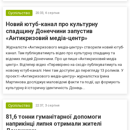
Суспільство
20:33,
4 серпня
Новий ютуб-канал про культурну
спадщину Донеччини запустив
«Антикризовий медіа-центр»
Журналісти «Антикризового медіа-центру» створили новий ютуб-
канал. Там публікуватимуть відео про культурну спадщину та
відомих людей Донеччини. Про це пише «Антикризовий медіа
центр». Відтепер відео «Перевірено на сході» публікуватимуть на
новому ютуб-каналі. Нині там доступні до перегляду 13 роликів. У
проєкті «Антикризового медіа-центру» журналістка Ірина
Мартинова досліджує маловідомі факти та події, що формують
культурну й історичну ідентичність Донець...
Суспільство
22:37,
3 серпня
81,6 тонни гуманітарної допомоги
наприкінці липня отримали жителі