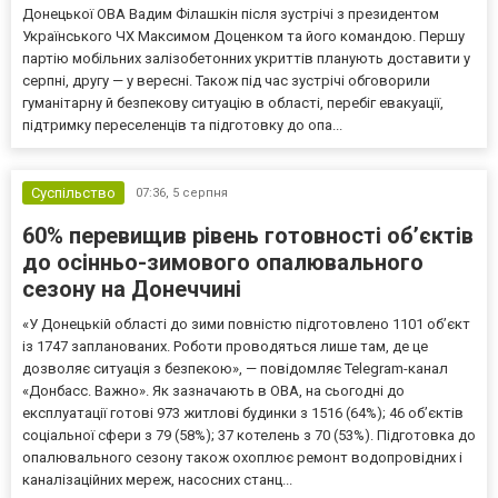
Донецької ОВА Вадим Філашкін після зустрічі з президентом
Українського ЧХ Максимом Доценком та його командою. Першу
партію мобільних залізобетонних укриттів планують доставити у
серпні, другу — у вересні. Також під час зустрічі обговорили
гуманітарну й безпекову ситуацію в області, перебіг евакуації,
підтримку переселенців та підготовку до опа...
Суспільство
07:36,
5 серпня
60% перевищив рівень готовності об’єктів
до осінньо-зимового опалювального
сезону на Донеччині
«У Донецькій області до зими повністю підготовлено 1101 об’єкт
із 1747 запланованих. Роботи проводяться лише там, де це
дозволяє ситуація з безпекою», — повідомляє Telegram-канал
«Донбасс. Важно». Як зазначають в ОВА, на сьогодні до
експлуатації готові 973 житлові будинки з 1516 (64%); 46 об’єктів
соціальної сфери з 79 (58%); 37 котелень з 70 (53%). Підготовка до
опалювального сезону також охоплює ремонт водопровідних і
каналізаційних мереж, насосних станц...