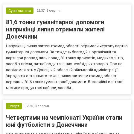
Суспільство
22:37,
3 серпня
81,6 тонни гуманітарної допомоги
наприкінці липня отримали жителі
Донеччини
Наприкінці липня жителі громад області отримали чергову партію
гуманітарної допомоги. За тиждень благодійні організації та
партнери розподілили понад 81 тонну продуктів, медикаментів,
засобів гігієни, питної води та інших необхідних товарів. Про це
повідомляють у Донецькій обласній військовій адміністрації.
Упродовж останнього тижня липня жителям громад області
передали 81,6 тонни гуманітарної допомоги. Благодійні вантажі
містили продуктові набори, засоби...
Спорт
12:35,
3 серпня
Четвертими на чемпіонаті України стали
юні футболісти з Донеччини