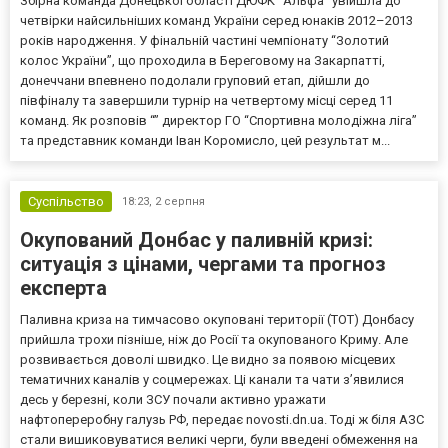
Збірна команда Донецької області ДЮФК “Альфа” увійшла до
четвірки найсильніших команд України серед юнаків 2012–2013
років народження. У фінальній частині чемпіонату “Золотий
колос України”, що проходила в Береговому на Закарпатті,
донеччани впевнено подолали груповий етап, дійшли до
півфіналу та завершили турнір на четвертому місці серед 11
команд. Як розповів “” директор ГО “Спортивна молодіжна ліга”
та представник команди Іван Коромисло, цей результат м...
Суспільство
18:23,
2 серпня
Окупований Донбас у паливній кризі:
ситуація з цінами, чергами та прогноз
експерта
Паливна криза на тимчасово окуповані території (ТОТ) Донбасу
прийшла трохи пізніше, ніж до Росії та окупованого Криму. Але
розвивається доволі швидко. Це видно за появою місцевих
тематичних каналів у соцмережах. Ці канали та чати з’явилися
десь у березні, коли ЗСУ почали активно уражати
нафтопереробну галузь РФ, передає novosti.dn.ua. Тоді ж біля АЗС
стали вишиковуватися великі черги, були введені обмеження на