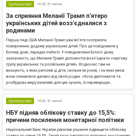
Суспільство
16:00,
31 липня
За сприяння Меланії Трамп п'ятеро
українських дітей возз'єдналися з
родинами
Перша леді США Меланія Трамп уже впʼяте посприяла
поверненню додому українських дітей. Про це повідомили у
Білому домі, передає inshe.tv. У повідомленні Білого дому
зазначають, що Меланія Трамп допомогла возз’єднати «чергову
групу українських та російських дітей». Водночас там не
вказують, з яких регіонів ці діти, скільки їм років, і за яких умов
вони опинилися далеко від своїх родин. «Хоча дипломатія та
розбудова миру важливі для цих зусиль, їх перевершує...
Суспільство
14:00,
31 липня
НБУ підняв облікову ставку до 15,5%:
причини посилення монетарної політики
Національний банк України ухвалив рішення підвищити облікову
ставку до рівня 15,5%. Такий крок регулятор пояснює зростанням