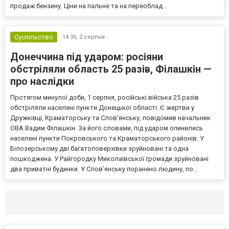
продаж бензину. Ціни на пальне та на переоблад...
Суспільство
14:35,
2 серпня
Донеччина під ударом: росіяни
обстріляли область 25 разів, Філашкін —
про наслідки
Протягом минулої доби, 1 серпня, російські війська 25 разів
обстріляли населені пункти Донецької області. Є жертви у
Дружківці, Краматорську та Слов’янську, повідомив начальник
ОВА Вадим Філашкін. За його словами, під ударом опинились
населені пункти Покровського та Краматорського районів. У
Білозерському дві багатоповерхівки зруйновані та одна
пошкоджена. У Райгородку Миколаївської громади зруйновані
два приватні будинки. У Слов’янську поранено людину, по...
Селидово и Новогродовке
Справочная
Так