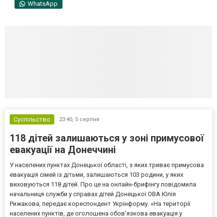
WhatsApp
Суспільство
23:40,
5 серпня
118 дітей залишаються у зоні примусової
евакуації на Донеччині
У населених пунктах Донецької області, з яких триває примусова
евакуація сімей із дітьми, залишаються 103 родини, у яких
виховуються 118 дітей. Про це на онлайн-брифінгу повідомила
начальниця служби у справах дітей Донецької ОВА Юлія
Рижакова, передає кореспондент Укрінформу. «На території
населених пунктів, де оголошена обов’язкова евакуація у