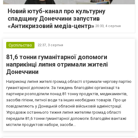
Новий ютуб-канал про культурну
спадщину Донеччини запустив
«Антикризовий медіа-центр»
20:33,
4 серпня
Суспільство
22:37,
3 серпня
81,6 тонни гуманітарної допомоги
наприкінці липня отримали жителі
Донеччини
Наприкінці липня жителі громад області отримали чергову партію
гуманітарної допомоги. За тиждень благодійні організації та
партнери розподілили понад 81 тонну продуктів, медикаментів,
засобів гігієни, питної води та інших необхідних товарів. Про це
повідомляють у Донецькій обласній військовій адміністрації.
Упродовж останнього тижня липня жителям громад області
передали 81,6 тонни гуманітарної допомоги. Благодійні вантажі
містили продуктові набори, засоби...