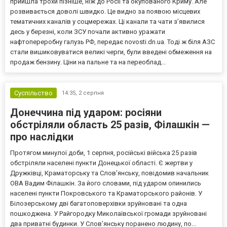
прийшла трохи пізніше, ніж до Росії та окупованого Криму. Але
розвивається доволі швидко. Це видно за появою місцевих
тематичних каналів у соцмережах. Ці канали та чати з’явилися
десь у березні, коли ЗСУ почали активно уражати
нафтопереробну галузь РФ, передає novosti.dn.ua. Тоді ж біля АЗС
стали вишиковуватися великі черги, були введені обмеження на
продаж бензину. Ціни на пальне та на переоблад...
Суспільство
14:35,
2 серпня
Донеччина під ударом: росіяни
обстріляли область 25 разів, Філашкін —
про наслідки
Протягом минулої доби, 1 серпня, російські війська 25 разів
обстріляли населені пункти Донецької області. Є жертви у
Дружківці, Краматорську та Слов’янську, повідомив начальник
ОВА Вадим Філашкін. За його словами, під ударом опинились
населені пункти Покровського та Краматорського районів. У
Білозерському дві багатоповерхівки зруйновані та одна
пошкоджена. У Райгородку Миколаївської громади зруйновані
два приватні будинки. У Слов’янську поранено людину, по...