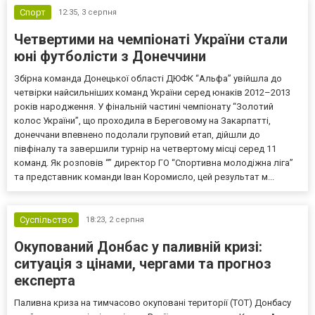
Спорт
12:35,
3 серпня
Четвертими на чемпіонаті України стали
юні футболісти з Донеччини
Збірна команда Донецької області ДЮФК “Альфа” увійшла до
четвірки найсильніших команд України серед юнаків 2012–2013
років народження. У фінальній частині чемпіонату “Золотий
колос України”, що проходила в Береговому на Закарпатті,
донеччани впевнено подолали груповий етап, дійшли до
півфіналу та завершили турнір на четвертому місці серед 11
команд. Як розповів “” директор ГО “Спортивна молодіжна ліга”
та представник команди Іван Коромисло, цей результат м...
Суспільство
18:23,
2 серпня
Окупований Донбас у паливній кризі:
ситуація з цінами, чергами та прогноз
експерта
Паливна криза на тимчасово окуповані території (ТОТ) Донбасу