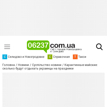
С
Селидово и Новогродовке
С
Справочная
Т
Такси
Головна
Новини
Суспільство новини
Карантинные майские:
сколько будут отдыхать украинцы на праздники