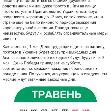
наконец-то встретиться со своими друзьями и
родственниками или даже просто выйти на улицу,
чтобы погулять. Правительство Украины планирует
продолжить карантин до 12 мая, по той причине, что в
стране еще не было пикового периода заражения
коронавирусной инфекции. Правда, пока еще
неизвестно, будут ли ослаблять ограничительные меры
или нет.
Как известно, 1 мая День труда приходится на пятницу,
поэтому в Украине будет сразу три выходных дня.
Аналогичное количество выходных будут будут и на 9
мая - День Победы припадает на субботу,
соответственно, майский праздник переносится на
понедельник. Получается, что украинцев, в следующем
месяце ждут затяжные выходные дни.