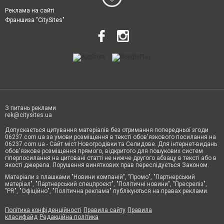
Реклама на сайті
Франшиза "CitySites"
З питань реклами
rek@citysites.ua
Допускається цитування матеріалів без отримання попередньої згоди
06237.com.ua за умови розміщення в тексті обов'язкового посилання на
06237.com.ua - Сайт міст Новогродівки та Селидове. Для інтернет-видань
обов'язкове розміщення прямого, відкритого для пошукових систем
гіперпосилання на цитовані статті не нижче другого абзацу в тексті або в
якості джерела. Порушення виняткових прав переслідується Законом.
Матеріали з плашками "Новини компаній", "Промо", "Партнерський
матеріал", "Партнерський спецпроєкт", "Політичні новини", "Пресреліз",
"PR", "Офіційно", "Політична реклама" публікуються на правах реклами.
Політика конфіденційності
Правила сайту
Правила
класифайд
Редакційна політика