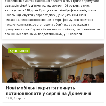
У населених пунктах Донецької області, з яких триває примусова
евакуація сімей із дітьми, залишаються 103 родини, у яких
виховуються 118 дітей. Про це на онлайн-брифінгу повідомила
начальниця служби у справах дітей Донецької ОВА Юлія
Рижакова, передає кореспондент Укрінформу. «На території
населених пунктів, де оголошена обов’язкова евакуація у
примусовий спосіб дітей з батьками чи особами, що їх замінюють,
або іншими законними представниками, у 16 населен...
Суспільство
Нові мобільні укриття почнуть
встановлювати у серпні на Донеччині
12:38,
5 серпня