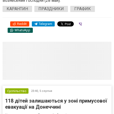
Вознесения Господня (28 мая).
КАРАНТИН
ПРАЗДНИКИ
ГРАФИК
Reddit
Telegram
Viber
WhatsApp
Суспільство
23:40,
5 серпня
118 дітей залишаються у зоні примусової
евакуації на Донеччині