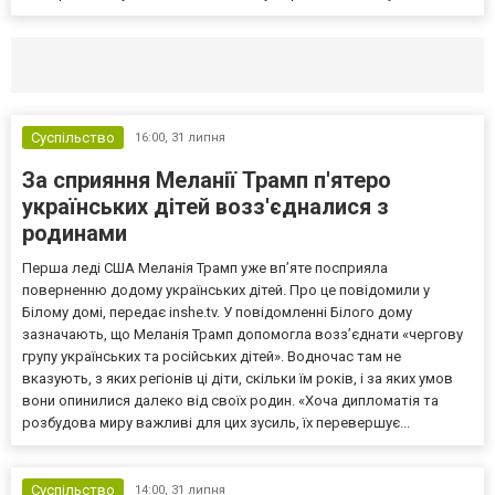
Селидово и Новогродовке
Справочная
Так
Суспільство
16:00,
31 липня
За сприяння Меланії Трамп п'ятеро
українських дітей возз'єдналися з
родинами
Перша леді США Меланія Трамп уже впʼяте посприяла
поверненню додому українських дітей. Про це повідомили у
Білому домі, передає inshe.tv. У повідомленні Білого дому
зазначають, що Меланія Трамп допомогла возз’єднати «чергову
групу українських та російських дітей». Водночас там не
вказують, з яких регіонів ці діти, скільки їм років, і за яких умов
вони опинилися далеко від своїх родин. «Хоча дипломатія та
розбудова миру важливі для цих зусиль, їх перевершує...
Суспільство
14:00,
31 липня