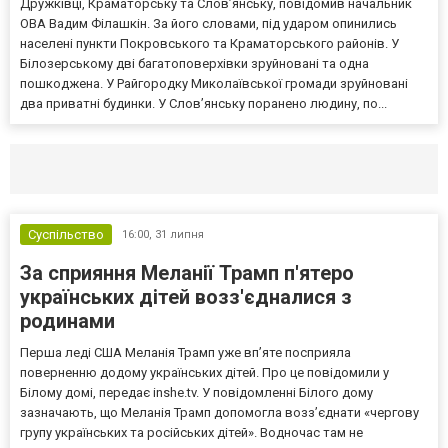
Дружківці, Краматорську та Слов’янську, повідомив начальник
ОВА Вадим Філашкін. За його словами, під ударом опинились
населені пункти Покровського та Краматорського районів. У
Білозерському дві багатоповерхівки зруйновані та одна
пошкоджена. У Райгородку Миколаївської громади зруйновані
два приватні будинки. У Слов’янську поранено людину, по...
Селидово и Новогродовке
Справочная
Так
Суспільство
16:00,
31 липня
За сприяння Меланії Трамп п'ятеро
українських дітей возз'єдналися з
родинами
Перша леді США Меланія Трамп уже впʼяте посприяла
поверненню додому українських дітей. Про це повідомили у
Білому домі, передає inshe.tv. У повідомленні Білого дому
зазначають, що Меланія Трамп допомогла возз’єднати «чергову
групу українських та російських дітей». Водночас там не