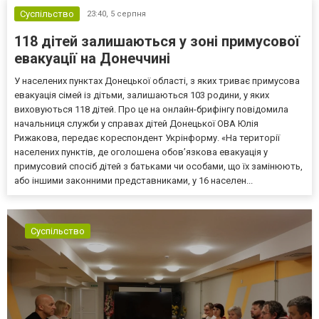
Суспільство
23:40,
5 серпня
118 дітей залишаються у зоні примусової
евакуації на Донеччині
У населених пунктах Донецької області, з яких триває примусова
евакуація сімей із дітьми, залишаються 103 родини, у яких
виховуються 118 дітей. Про це на онлайн-брифінгу повідомила
начальниця служби у справах дітей Донецької ОВА Юлія
Рижакова, передає кореспондент Укрінформу. «На території
населених пунктів, де оголошена обов’язкова евакуація у
примусовий спосіб дітей з батьками чи особами, що їх замінюють,
або іншими законними представниками, у 16 населен...
Суспільство