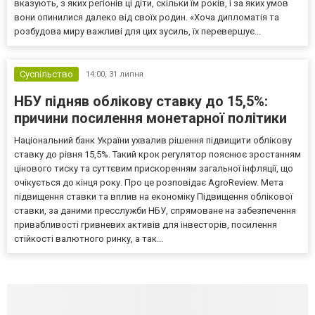
вказують, з яких регіонів ці діти, скільки їм років, і за яких умов
вони опинилися далеко від своїх родин. «Хоча дипломатія та
розбудова миру важливі для цих зусиль, їх перевершує...
Суспільство
14:00,
31 липня
НБУ підняв облікову ставку до 15,5%:
причини посилення монетарної політики
Національний банк України ухвалив рішення підвищити облікову
ставку до рівня 15,5%. Такий крок регулятор пояснює зростанням
цінового тиску та суттєвим прискоренням загальної інфляції, що
очікується до кінця року. Про це розповідає AgroReview. Мета
підвищення ставки та вплив на економіку Підвищення облікової
ставки, за даними пресслужби НБУ, спрямоване на забезпечення
привабливості гривневих активів для інвесторів, посилення
стійкості валютного ринку, а так...