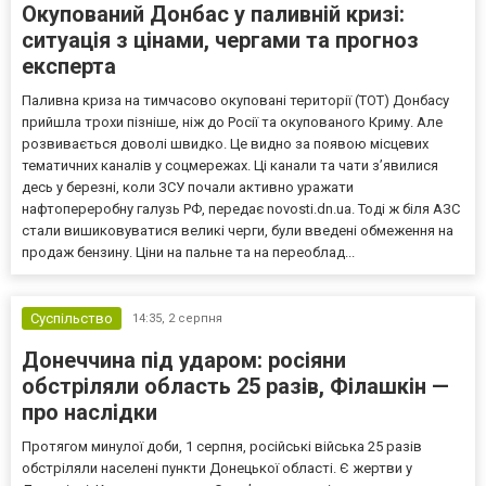
Окупований Донбас у паливній кризі:
ситуація з цінами, чергами та прогноз
експерта
Паливна криза на тимчасово окуповані території (ТОТ) Донбасу
прийшла трохи пізніше, ніж до Росії та окупованого Криму. Але
розвивається доволі швидко. Це видно за появою місцевих
тематичних каналів у соцмережах. Ці канали та чати з’явилися
десь у березні, коли ЗСУ почали активно уражати
нафтопереробну галузь РФ, передає novosti.dn.ua. Тоді ж біля АЗС
стали вишиковуватися великі черги, були введені обмеження на
продаж бензину. Ціни на пальне та на переоблад...
Суспільство
14:35,
2 серпня
Донеччина під ударом: росіяни
обстріляли область 25 разів, Філашкін —
про наслідки
Протягом минулої доби, 1 серпня, російські війська 25 разів
обстріляли населені пункти Донецької області. Є жертви у