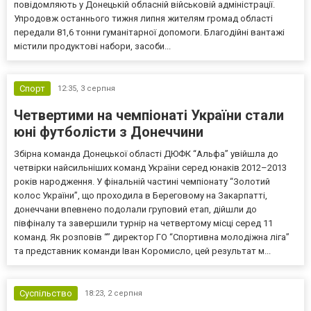
повідомляють у Донецькій обласній військовій адміністрації.
Упродовж останнього тижня липня жителям громад області
передали 81,6 тонни гуманітарної допомоги. Благодійні вантажі
містили продуктові набори, засоби...
Спорт
12:35,
3 серпня
Четвертими на чемпіонаті України стали
юні футболісти з Донеччини
Збірна команда Донецької області ДЮФК “Альфа” увійшла до
четвірки найсильніших команд України серед юнаків 2012–2013
років народження. У фінальній частині чемпіонату “Золотий
колос України”, що проходила в Береговому на Закарпатті,
донеччани впевнено подолали груповий етап, дійшли до
півфіналу та завершили турнір на четвертому місці серед 11
команд. Як розповів “” директор ГО “Спортивна молодіжна ліга”
та представник команди Іван Коромисло, цей результат м...
Суспільство
18:23,
2 серпня