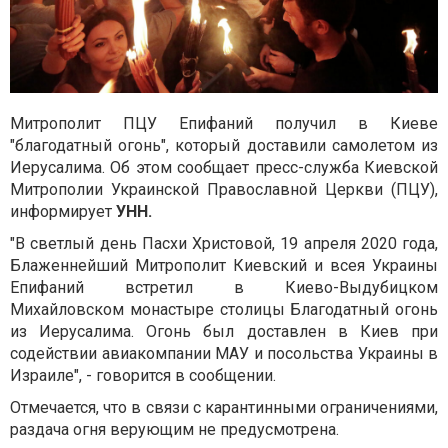
Митрополит ПЦУ Епифаний получил в Киеве
"благодатный огонь", который доставили самолетом из
Иерусалима. Об этом сообщает пресс-служба Киевской
Митрополии Украинской Православной Церкви (ПЦУ),
информирует
УНН.
"В светлый день Пасхи Христовой, 19 апреля 2020 года,
Блаженнейший Митрополит Киевский и всея Украины
Епифаний встретил в Киево-Выдубицком
Михайловском монастыре столицы Благодатный огонь
из Иерусалима. Огонь был доставлен в Киев при
содействии авиакомпании МАУ и посольства Украины в
Израиле", - говорится в сообщении.
Отмечается, что в связи с карантинными ограничениями,
раздача огня верующим не предусмотрена.