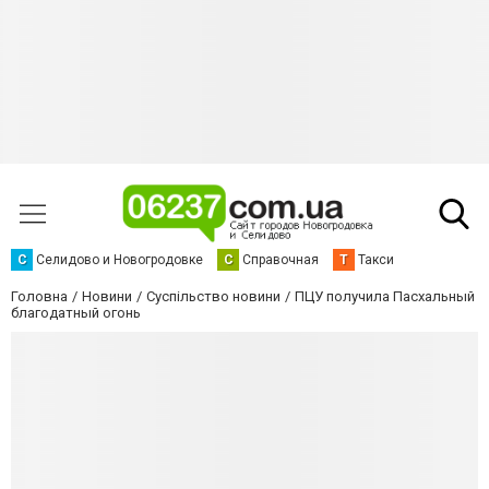
С
Селидово и Новогродовке
С
Справочная
Т
Такси
Головна
Новини
Суспільство новини
ПЦУ получила Пасхальный
благодатный огонь