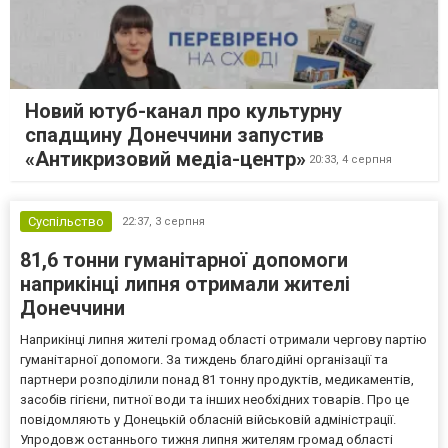
Новий ютуб-канал про культурну
спадщину Донеччини запустив
«Антикризовий медіа-центр»
20:33,
4 серпня
Суспільство
22:37,
3 серпня
81,6 тонни гуманітарної допомоги
наприкінці липня отримали жителі
Донеччини
Наприкінці липня жителі громад області отримали чергову партію
гуманітарної допомоги. За тиждень благодійні організації та
партнери розподілили понад 81 тонну продуктів, медикаментів,
засобів гігієни, питної води та інших необхідних товарів. Про це
повідомляють у Донецькій обласній військовій адміністрації.
Упродовж останнього тижня липня жителям громад області