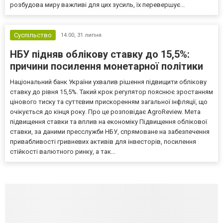
розбудова миру важливі для цих зусиль, їх перевершує...
Суспільство
14:00,
31 липня
НБУ підняв облікову ставку до 15,5%:
причини посилення монетарної політики
Національний банк України ухвалив рішення підвищити облікову
ставку до рівня 15,5%. Такий крок регулятор пояснює зростанням
цінового тиску та суттєвим прискоренням загальної інфляції, що
очікується до кінця року. Про це розповідає AgroReview. Мета
підвищення ставки та вплив на економіку Підвищення облікової
ставки, за даними пресслужби НБУ, спрямоване на забезпечення
привабливості гривневих активів для інвесторів, посилення
стійкості валютного ринку, а так...