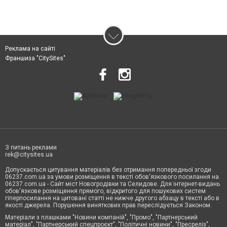
Реклама на сайті
Франшиза "CitySites"
З питань реклами
rek@citysites.ua
Допускається цитування матеріалів без отримання попередньої згоди
06237.com.ua за умови розміщення в тексті обов'язкового посилання на
06237.com.ua - Сайт міст Новогродівки та Селидове. Для інтернет-видань
обов'язкове розміщення прямого, відкритого для пошукових систем
гіперпосилання на цитовані статті не нижче другого абзацу в тексті або в
якості джерела. Порушення виняткових прав переслідується Законом.
Матеріали з плашками "Новини компаній", "Промо", "Партнерський
матеріал", "Партнерський спецпроєкт", "Політичні новини", "Пресреліз",