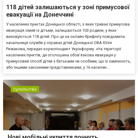
118 дітей залишаються у зоні примусової
евакуації на Донеччині
У населених пунктах Донецької області, з яких триває примусова
евакуація сімей із дітьми, залишаються 103 родини, у яких
виховуються 118 дітей. Про це на онлайн-брифінгу повідомила
начальниця служби у справах дітей Донецької ОВА Юлія
Рижакова, передає кореспондент Укрінформу. «На території
населених пунктів, де оголошена обов’язкова евакуація у
примусовий спосіб дітей з батьками чи особами, що їх замінюють,
або іншими законними представниками, у 16 населен...
Суспільство
Нові мобільні укриття почнуть