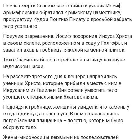
После смерти Спасителя его тайный ученик Иосиф
Аримафейский обратился к римскому наместнику,
прокуратуру Иудеи Понтию Пилату с просьбой забрать
тело усопшего.
Получив разрешение, Иосиф похоронил Иисуса Христа
в своем склепе, расположенном в саду у Голгофы, и
завалил вход в гробницу тяжелой каменной плитой.
Тело Спасителя было погребено в пятницу накануне
иудейской Пасхи.
На рассвете третьего дня к пещере направились
ученицы Христа, которые прибыли вместе с ним в
Иерусалим из Галилеи. Они хотели умастить тело
усопшего специальными благовониями.
Подойдя к гробнице, женщины увидели, что камень у
входа сдвинут, а склеп пуст. В нем осталась лишь
погребальная плащаница − полотно, которым было
обернуто тело.
Жены-мироносицы первыми из последователей