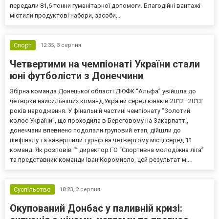
передали 81,6 тонни гуманітарної допомоги. Благодійні вантажі
містили продуктові набори, засоби...
Спорт
12:35,
3 серпня
Четвертими на чемпіонаті України стали
юні футболісти з Донеччини
Збірна команда Донецької області ДЮФК “Альфа” увійшла до
четвірки найсильніших команд України серед юнаків 2012–2013
років народження. У фінальній частині чемпіонату “Золотий
колос України”, що проходила в Береговому на Закарпатті,
донеччани впевнено подолали груповий етап, дійшли до
півфіналу та завершили турнір на четвертому місці серед 11
команд. Як розповів “” директор ГО “Спортивна молодіжна ліга”
та представник команди Іван Коромисло, цей результат м...
Суспільство
18:23,
2 серпня
Окупований Донбас у паливній кризі: