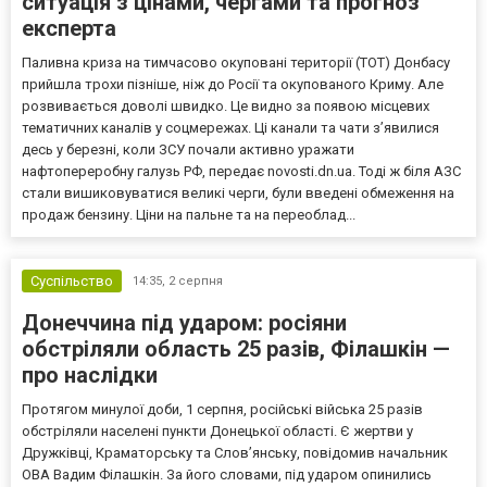
ситуація з цінами, чергами та прогноз
експерта
Паливна криза на тимчасово окуповані території (ТОТ) Донбасу
прийшла трохи пізніше, ніж до Росії та окупованого Криму. Але
розвивається доволі швидко. Це видно за появою місцевих
тематичних каналів у соцмережах. Ці канали та чати з’явилися
десь у березні, коли ЗСУ почали активно уражати
нафтопереробну галузь РФ, передає novosti.dn.ua. Тоді ж біля АЗС
стали вишиковуватися великі черги, були введені обмеження на
продаж бензину. Ціни на пальне та на переоблад...
Суспільство
14:35,
2 серпня
Донеччина під ударом: росіяни
обстріляли область 25 разів, Філашкін —
про наслідки
Протягом минулої доби, 1 серпня, російські війська 25 разів
обстріляли населені пункти Донецької області. Є жертви у
Дружківці, Краматорську та Слов’янську, повідомив начальник
ОВА Вадим Філашкін. За його словами, під ударом опинились