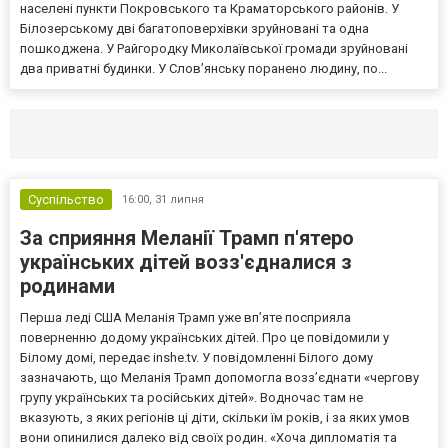
населені пункти Покровського та Краматорського районів. У
Білозерському дві багатоповерхівки зруйновані та одна
пошкоджена. У Райгородку Миколаївської громади зруйновані
два приватні будинки. У Слов’янську поранено людину, по...
Селидово и Новогродовке
Справочная
Так
Суспільство
16:00,
31 липня
За сприяння Меланії Трамп п'ятеро
українських дітей возз'єдналися з
родинами
Перша леді США Меланія Трамп уже впʼяте посприяла
поверненню додому українських дітей. Про це повідомили у
Білому домі, передає inshe.tv. У повідомленні Білого дому
зазначають, що Меланія Трамп допомогла возз’єднати «чергову
групу українських та російських дітей». Водночас там не
вказують, з яких регіонів ці діти, скільки їм років, і за яких умов
вони опинилися далеко від своїх родин. «Хоча дипломатія та