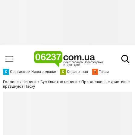
С
Селидово и Новогродовке
С
Справочная
Т
Такси
Головна
Новини
Суспільство новини
Православные христиане
празднуют Пасху