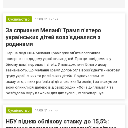
Селидово и Новогродовке
Справочная
Так
Суспільство
16:00,
31 липня
За сприяння Меланії Трамп п'ятеро
українських дітей возз'єдналися з
родинами
Перша леді США Меланія Трамп уже впʼяте посприяла
поверненню додому українських дітей. Про це повідомили у
Білому домі, передає inshe.tv. У повідомленні Білого дому
зазначають, що Меланія Трамп допомогла возз’єднати «чергову
групу українських та російських дітей». Водночас там не
вказують, з яких регіонів ці діти, скільки їм років, і за яких умов
вони опинилися далеко від своїх родин. «Хоча дипломатія та
розбудова миру важливі для цих зусиль, їх перевершує...
Суспільство
14:00,
31 липня
НБУ підняв облікову ставку до 15,5%: