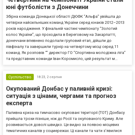
юні футболісти з Донеччини
Збірна команда Донецької області ДЮФК “Альфа” увійшла до
четвірки найсильніших команд України серед юнаків 2012–2013
років народження. У фінальній частині чемпіонату “Золотий
колос України”, що проходила в Береговому на Закарпатті,
донеччани впевнено подолали груповий етап, дійшли до
півфіналу та завершили турнір на четвертому місці серед 11
команд. Як розповів “” директор ГО “Спортивна молодіжна ліга”
та представник команди Іван Коромисло, цей результат м...
Суспільство
18:23,
2 серпня
Окупований Донбас у паливній кризі:
ситуація з цінами, чергами та прогноз
експерта
Паливна криза на тимчасово окуповані території (ТОТ) Донбасу
прийшла трохи пізніше, ніж до Росії та окупованого Криму. Але
розвивається доволі швидко. Це видно за появою місцевих
тематичних каналів у соцмережах. Ці канали та чати з’явилися