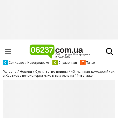
С
Селидово и Новогродовке
С
Справочная
Т
Такси
Головна
Новини
Суспільство новини
«Отчаянная домохозяйка»:
в Харькове пенсионерка лихо мыла окна на 11-м этаже