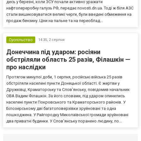
десь у березні, коли ЗСУ почали активно уражати
нафтопереробну галузь РФ, передає novosti.dn.ua. Тоді ж біля АЗС
стали вишиковуватися великі черги, були введені обмеження на
продаж бензину. Ціни на пальне та на переоблад...
Суспільство
14:35,
2 серпня
Донеччина під ударом: росіяни
обстріляли область 25 разів, Філашкін —
про наслідки
Протягом минулої доби, 1 серпня, російські війська 25 разів
обстріляли населені пункти Донецької області. Є жертви у
Дружківці, Краматорську та Слов’янську, повідомив начальник
ОВА Вадим Філашкін. За його словами, під ударом опинились
населені пункти Покровського та Краматорського районів. У
Білозерському дві багатоповерхівки зруйновані та одна
пошкоджена. У Райгородку Миколаївської громади зруйновані
два приватні будинки. У Слов’янську поранено людину, по...