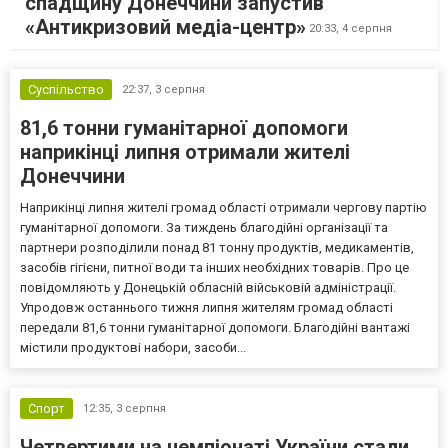
спадщину Донеччини запустив
«Антикризовий медіа-центр»
20:33,
4 серпня
Суспільство
22:37,
3 серпня
81,6 тонни гуманітарної допомоги
наприкінці липня отримали жителі
Донеччини
Наприкінці липня жителі громад області отримали чергову партію
гуманітарної допомоги. За тиждень благодійні організації та
партнери розподілили понад 81 тонну продуктів, медикаментів,
засобів гігієни, питної води та інших необхідних товарів. Про це
повідомляють у Донецькій обласній військовій адміністрації.
Упродовж останнього тижня липня жителям громад області
передали 81,6 тонни гуманітарної допомоги. Благодійні вантажі
містили продуктові набори, засоби...
Спорт
12:35,
3 серпня
Четвертими на чемпіонаті України стали