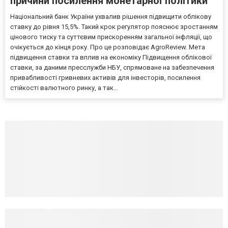
причини посилення монетарної політики
Національний банк України ухвалив рішення підвищити облікову
ставку до рівня 15,5%. Такий крок регулятор пояснює зростанням
цінового тиску та суттєвим прискоренням загальної інфляції, що
очікується до кінця року. Про це розповідає AgroReview. Мета
підвищення ставки та вплив на економіку Підвищення облікової
ставки, за даними пресслужби НБУ, спрямоване на забезпечення
привабливості гривневих активів для інвесторів, посилення
стійкості валютного ринку, а так...