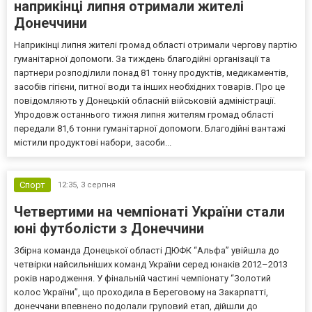
наприкінці липня отримали жителі
Донеччини
Наприкінці липня жителі громад області отримали чергову партію
гуманітарної допомоги. За тиждень благодійні організації та
партнери розподілили понад 81 тонну продуктів, медикаментів,
засобів гігієни, питної води та інших необхідних товарів. Про це
повідомляють у Донецькій обласній військовій адміністрації.
Упродовж останнього тижня липня жителям громад області
передали 81,6 тонни гуманітарної допомоги. Благодійні вантажі
містили продуктові набори, засоби...
Спорт
12:35,
3 серпня
Четвертими на чемпіонаті України стали
юні футболісти з Донеччини
Збірна команда Донецької області ДЮФК “Альфа” увійшла до
четвірки найсильніших команд України серед юнаків 2012–2013
років народження. У фінальній частині чемпіонату “Золотий
колос України”, що проходила в Береговому на Закарпатті,
донеччани впевнено подолали груповий етап, дійшли до