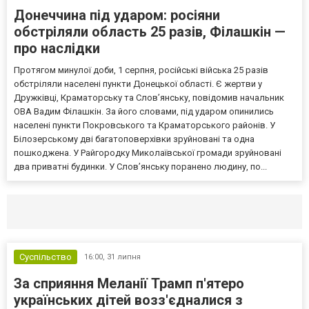
Донеччина під ударом: росіяни
обстріляли область 25 разів, Філашкін —
про наслідки
Протягом минулої доби, 1 серпня, російські війська 25 разів
обстріляли населені пункти Донецької області. Є жертви у
Дружківці, Краматорську та Слов’янську, повідомив начальник
ОВА Вадим Філашкін. За його словами, під ударом опинились
населені пункти Покровського та Краматорського районів. У
Білозерському дві багатоповерхівки зруйновані та одна
пошкоджена. У Райгородку Миколаївської громади зруйновані
два приватні будинки. У Слов’янську поранено людину, по...
Селидово и Новогродовке
Справочная
Так
Суспільство
16:00,
31 липня
За сприяння Меланії Трамп п'ятеро
українських дітей возз'єдналися з