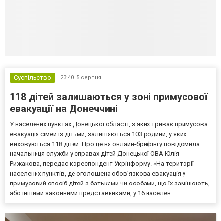
Суспільство
23:40,
5 серпня
118 дітей залишаються у зоні примусової
евакуації на Донеччині
У населених пунктах Донецької області, з яких триває примусова
евакуація сімей із дітьми, залишаються 103 родини, у яких
виховуються 118 дітей. Про це на онлайн-брифінгу повідомила
начальниця служби у справах дітей Донецької ОВА Юлія
Рижакова, передає кореспондент Укрінформу. «На території
населених пунктів, де оголошена обов’язкова евакуація у
примусовий спосіб дітей з батьками чи особами, що їх замінюють,
або іншими законними представниками, у 16 населен...