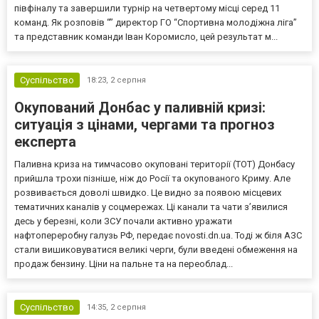
півфіналу та завершили турнір на четвертому місці серед 11
команд. Як розповів “” директор ГО “Спортивна молодіжна ліга”
та представник команди Іван Коромисло, цей результат м...
Суспільство
18:23,
2 серпня
Окупований Донбас у паливній кризі:
ситуація з цінами, чергами та прогноз
експерта
Паливна криза на тимчасово окуповані території (ТОТ) Донбасу
прийшла трохи пізніше, ніж до Росії та окупованого Криму. Але
розвивається доволі швидко. Це видно за появою місцевих
тематичних каналів у соцмережах. Ці канали та чати з’явилися
десь у березні, коли ЗСУ почали активно уражати
нафтопереробну галузь РФ, передає novosti.dn.ua. Тоді ж біля АЗС
стали вишиковуватися великі черги, були введені обмеження на
продаж бензину. Ціни на пальне та на переоблад...
Суспільство
14:35,
2 серпня