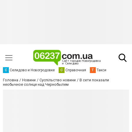
С
Селидово и Новогродовке
С
Справочная
Т
Такси
Головна
Новини
Суспільство новини
В сети показали
необычное солнце над Чернобылем