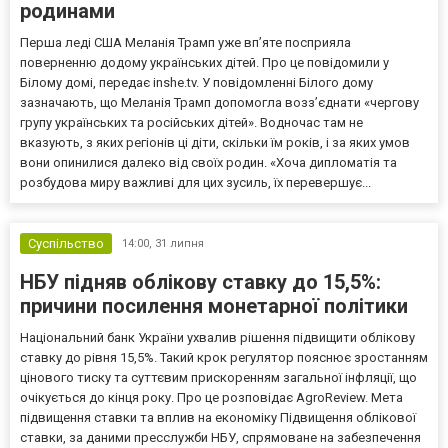
родинами
Перша леді США Меланія Трамп уже впʼяте посприяла
поверненню додому українських дітей. Про це повідомили у
Білому домі, передає inshe.tv. У повідомленні Білого дому
зазначають, що Меланія Трамп допомогла возз’єднати «чергову
групу українських та російських дітей». Водночас там не
вказують, з яких регіонів ці діти, скільки їм років, і за яких умов
вони опинилися далеко від своїх родин. «Хоча дипломатія та
розбудова миру важливі для цих зусиль, їх перевершує...
Суспільство
14:00,
31 липня
НБУ підняв облікову ставку до 15,5%:
причини посилення монетарної політики
Національний банк України ухвалив рішення підвищити облікову
ставку до рівня 15,5%. Такий крок регулятор пояснює зростанням
цінового тиску та суттєвим прискоренням загальної інфляції, що
очікується до кінця року. Про це розповідає AgroReview. Мета
підвищення ставки та вплив на економіку Підвищення облікової
ставки, за даними пресслужби НБУ, спрямоване на забезпечення