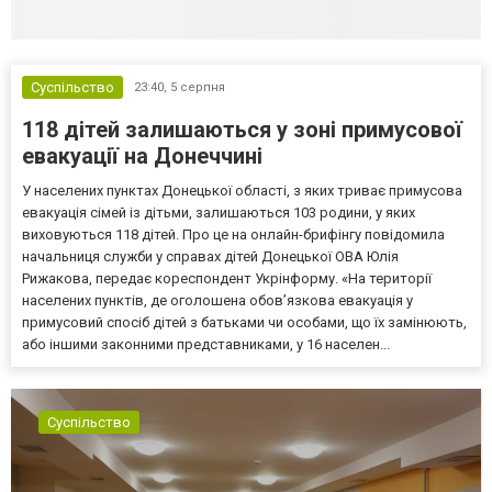
Суспільство
23:40,
5 серпня
118 дітей залишаються у зоні примусової
евакуації на Донеччині
У населених пунктах Донецької області, з яких триває примусова
евакуація сімей із дітьми, залишаються 103 родини, у яких
виховуються 118 дітей. Про це на онлайн-брифінгу повідомила
начальниця служби у справах дітей Донецької ОВА Юлія
Рижакова, передає кореспондент Укрінформу. «На території
населених пунктів, де оголошена обов’язкова евакуація у
примусовий спосіб дітей з батьками чи особами, що їх замінюють,
або іншими законними представниками, у 16 населен...
Суспільство