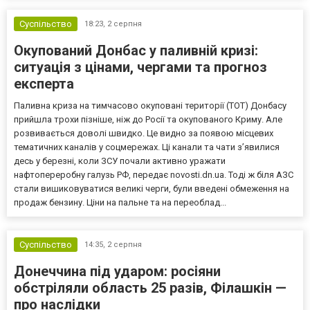
Суспільство
18:23,
2 серпня
Окупований Донбас у паливній кризі:
ситуація з цінами, чергами та прогноз
експерта
Паливна криза на тимчасово окуповані території (ТОТ) Донбасу
прийшла трохи пізніше, ніж до Росії та окупованого Криму. Але
розвивається доволі швидко. Це видно за появою місцевих
тематичних каналів у соцмережах. Ці канали та чати з’явилися
десь у березні, коли ЗСУ почали активно уражати
нафтопереробну галузь РФ, передає novosti.dn.ua. Тоді ж біля АЗС
стали вишиковуватися великі черги, були введені обмеження на
продаж бензину. Ціни на пальне та на переоблад...
Суспільство
14:35,
2 серпня
Донеччина під ударом: росіяни
обстріляли область 25 разів, Філашкін —
про наслідки