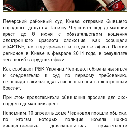
Печерский районный суд Киева отправил бывшего
народного депутата Татьяну Черновол под домашний
арест до 8 июня с обязательством ношения
электронного браслета слежения. Как сообщали
«ФАКТЫ», ее подозревают в поджоге офиса Партии
регионов в Киеве в феврале 2014 года, в результате
чего погиб сотрудник офиса.
Как сообщает РБК-Украина, Черновол обязана являться
к следователю и суд по первому требованию,
не покидать жилья, сдать паспорт и носить электронный
браслет.
При этом представители обвинения просили для экс-
нардепа домашний арест.
Напомним, 10 апреля в доме Черновол прошли обыски,
по итогам которых полиция изъяла некие
«вещественные доказательства» причастности