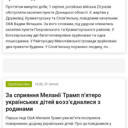
Протягом минулої доби, 1 серпня, російські війська 25 разів
обстріляли населені пункти Донецької області. Є жертви у
Дружківці, Краматорську та Слов’янську, повідомив начальник
ОВА Вадим Філашкін. За його словами, під ударом опинились
населені пункти Покровського та Краматорського районів. У
Білозерському дві багатоповерхівки зруйновані та одна
пошкоджена. У Райгородку Миколаївської громади зруйновані
два приватні будинки. У Слов’янську поранено людину, по...
Селидово и Новогродовке
Справочная
Так
Суспільство
16:00,
31 липня
За сприяння Меланії Трамп п'ятеро
українських дітей возз'єдналися з
родинами
Перша леді США Меланія Трамп уже впʼяте посприяла
поверненню додому українських дітей. Про це повідомили у