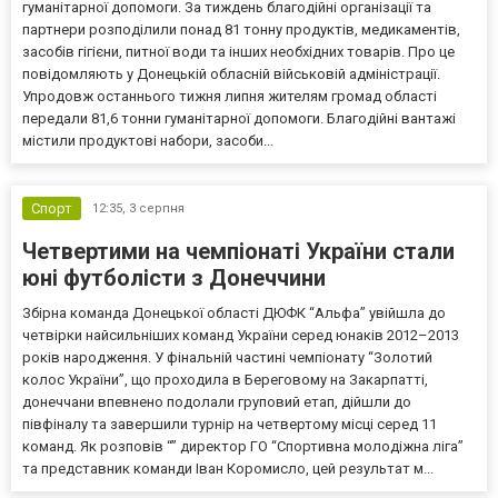
гуманітарної допомоги. За тиждень благодійні організації та
партнери розподілили понад 81 тонну продуктів, медикаментів,
засобів гігієни, питної води та інших необхідних товарів. Про це
повідомляють у Донецькій обласній військовій адміністрації.
Упродовж останнього тижня липня жителям громад області
передали 81,6 тонни гуманітарної допомоги. Благодійні вантажі
містили продуктові набори, засоби...
Спорт
12:35,
3 серпня
Четвертими на чемпіонаті України стали
юні футболісти з Донеччини
Збірна команда Донецької області ДЮФК “Альфа” увійшла до
четвірки найсильніших команд України серед юнаків 2012–2013
років народження. У фінальній частині чемпіонату “Золотий
колос України”, що проходила в Береговому на Закарпатті,
донеччани впевнено подолали груповий етап, дійшли до
півфіналу та завершили турнір на четвертому місці серед 11
команд. Як розповів “” директор ГО “Спортивна молодіжна ліга”
та представник команди Іван Коромисло, цей результат м...