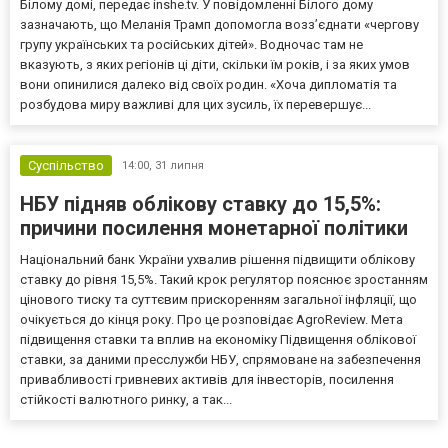
Білому домі, передає inshe.tv. У повідомленні Білого дому
зазначають, що Меланія Трамп допомогла возз’єднати «чергову
групу українських та російських дітей». Водночас там не
вказують, з яких регіонів ці діти, скільки їм років, і за яких умов
вони опинилися далеко від своїх родин. «Хоча дипломатія та
розбудова миру важливі для цих зусиль, їх перевершує...
Суспільство
14:00,
31 липня
НБУ підняв облікову ставку до 15,5%:
причини посилення монетарної політики
Національний банк України ухвалив рішення підвищити облікову
ставку до рівня 15,5%. Такий крок регулятор пояснює зростанням
цінового тиску та суттєвим прискоренням загальної інфляції, що
очікується до кінця року. Про це розповідає AgroReview. Мета
підвищення ставки та вплив на економіку Підвищення облікової
ставки, за даними пресслужби НБУ, спрямоване на забезпечення
привабливості гривневих активів для інвесторів, посилення
стійкості валютного ринку, а так...