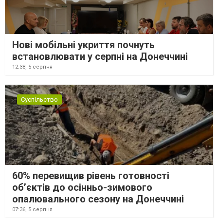
Нові мобільні укриття почнуть
встановлювати у серпні на Донеччині
12:38,
5 серпня
Суспільство
60% перевищив рівень готовності
об’єктів до осінньо-зимового
опалювального сезону на Донеччині
07:36,
5 серпня