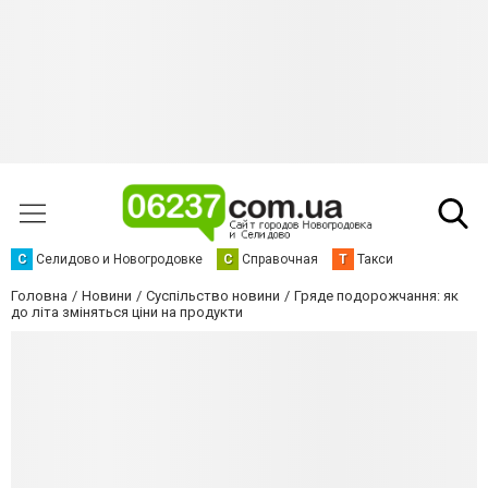
С
Селидово и Новогродовке
С
Справочная
Т
Такси
Головна
Новини
Суспільство новини
Гряде подорожчання: як
до літа зміняться ціни на продукти