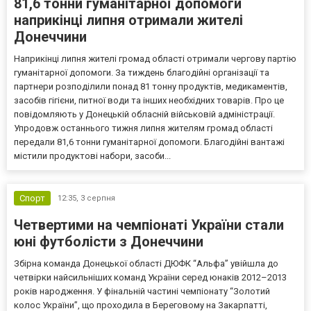
81,6 тонни гуманітарної допомоги
наприкінці липня отримали жителі
Донеччини
Наприкінці липня жителі громад області отримали чергову партію
гуманітарної допомоги. За тиждень благодійні організації та
партнери розподілили понад 81 тонну продуктів, медикаментів,
засобів гігієни, питної води та інших необхідних товарів. Про це
повідомляють у Донецькій обласній військовій адміністрації.
Упродовж останнього тижня липня жителям громад області
передали 81,6 тонни гуманітарної допомоги. Благодійні вантажі
містили продуктові набори, засоби...
Спорт
12:35,
3 серпня
Четвертими на чемпіонаті України стали
юні футболісти з Донеччини
Збірна команда Донецької області ДЮФК “Альфа” увійшла до
четвірки найсильніших команд України серед юнаків 2012–2013
років народження. У фінальній частині чемпіонату “Золотий
колос України”, що проходила в Береговому на Закарпатті,