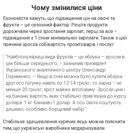
Чому змінилися ціни
Економісти кажуть, що підвищення цін на овочі та
фрукти – це сезонний фактор. Решта продукти
дорожчали через зростання зарплат, перш за все –
підвищення з 1 січня мінімальної зарплати. Також з цієї
причини зросла собівартість промтоварів і послуг.
"Найбпопулярніші види фруктів – це яблука – зросли в
ціні більше середнього, – зазначив президент
Українського аналітичного центру Олександр
Охрименко. – Якщо в січні можна було купити яблука
другого ґатунку навіть по 12-14 грн/кг, то зараз – не
менше 20 грн/кг, зріст майже вполовину. Зросли ціни і
на банани, вартість яких стабільно прив'язана до курсу
долара: 1 кг бананів=1 долар. А ось овочі коштують
дешево, особливо борщовий набір".
Стабільне здешевлення курячих яєць можна пояснити
тим, що українські виробники модернізували