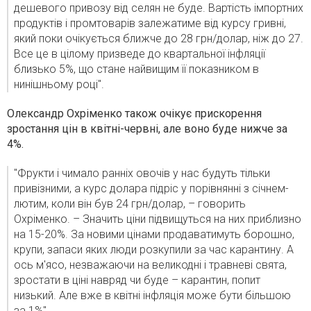
дешевого привозу від селян не буде. Вартість імпортних
продуктів і промтоварів залежатиме від курсу гривні,
який поки очікується ближче до 28 грн/долар, ніж до 27.
Все це в цілому призведе до квартальної інфляції
близько 5%, що стане найвищим її показником в
нинішньому році".
Олександр Охріменко також очікує прискорення
зростання цін в квітні-червні, але воно буде нижче за
4%.
"Фрукти і чимало ранніх овочів у нас будуть тільки
привізними, а курс долара підріс у порівнянні з січнем-
лютим, коли він був 24 грн/долар, – говорить
Охріменко. – Значить ціни підвищуться на них приблизно
на 15-20%. За новими цінами продаватимуть борошно,
крупи, запаси яких люди розкупили за час карантину. А
ось м'ясо, незважаючи на великодні і травневі свята,
зростати в ціні навряд чи буде – карантин, попит
низький. Але вже в квітні інфляція може бути більшою
за 1%".