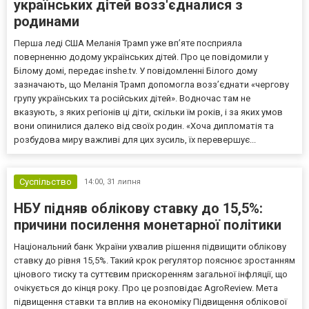
українських дітей возз'єдналися з
родинами
Перша леді США Меланія Трамп уже впʼяте посприяла
поверненню додому українських дітей. Про це повідомили у
Білому домі, передає inshe.tv. У повідомленні Білого дому
зазначають, що Меланія Трамп допомогла возз’єднати «чергову
групу українських та російських дітей». Водночас там не
вказують, з яких регіонів ці діти, скільки їм років, і за яких умов
вони опинилися далеко від своїх родин. «Хоча дипломатія та
розбудова миру важливі для цих зусиль, їх перевершує...
Суспільство
14:00,
31 липня
НБУ підняв облікову ставку до 15,5%:
причини посилення монетарної політики
Національний банк України ухвалив рішення підвищити облікову
ставку до рівня 15,5%. Такий крок регулятор пояснює зростанням
цінового тиску та суттєвим прискоренням загальної інфляції, що
очікується до кінця року. Про це розповідає AgroReview. Мета
підвищення ставки та вплив на економіку Підвищення облікової