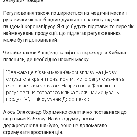
значущих товарів.
Регулювання також поширюється на медичні маски і
рукавички як засіб індивідуального захисту під час
пандемії коронавірусу. Якщо будуть підстави, то перелік
найменувань продукції, що підлягає регулюванню,
може бути доповнений.
Читайте також:
У під'їзді, в ліфті та переході: в Кабміні
пояснили, де необхідно носити маску
"Вважаю це дієвим механізмом впливу на цінову
ситуацію в країні і початком м'якого регулювання за
європейським зразком. Наприклад, у Франції під
регулювання потрапляє кілька тисяч найменувань
продуктів", – підсумував Дорошенко.
А ось Олександр Охріменко скептично поставився до
ініціативи Кабміну. На його думку, коли
держрегулювання було, воно не допомагало
стримувати зростання цін.