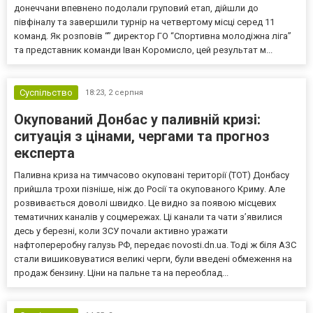
донеччани впевнено подолали груповий етап, дійшли до
півфіналу та завершили турнір на четвертому місці серед 11
команд. Як розповів “” директор ГО “Спортивна молодіжна ліга”
та представник команди Іван Коромисло, цей результат м...
Суспільство
18:23,
2 серпня
Окупований Донбас у паливній кризі:
ситуація з цінами, чергами та прогноз
експерта
Паливна криза на тимчасово окуповані території (ТОТ) Донбасу
прийшла трохи пізніше, ніж до Росії та окупованого Криму. Але
розвивається доволі швидко. Це видно за появою місцевих
тематичних каналів у соцмережах. Ці канали та чати з’явилися
десь у березні, коли ЗСУ почали активно уражати
нафтопереробну галузь РФ, передає novosti.dn.ua. Тоді ж біля АЗС
стали вишиковуватися великі черги, були введені обмеження на
продаж бензину. Ціни на пальне та на переоблад...