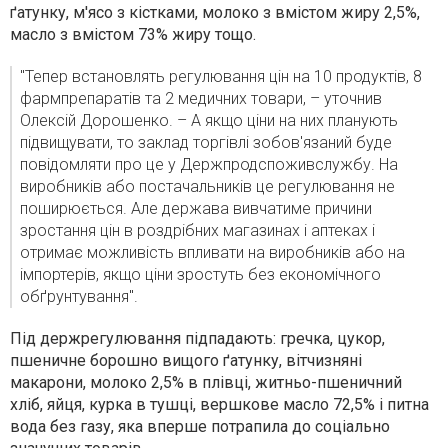
ґатунку, м'ясо з кістками, молоко з вмістом жиру 2,5%,
масло з вмістом 73% жиру тощо.
"Тепер встановлять регулювання цін на 10 продуктів, 8
фармпрепаратів та 2 медичних товари, – уточнив
Олексій Дорошенко. – А якщо ціни на них планують
підвищувати, то заклад торгівлі зобов'язаний буде
повідомляти про це у Держпродспоживслужбу. На
виробників або постачальників це регулювання не
поширюється. Але держава вивчатиме причини
зростання цін в роздрібних магазинах і аптеках і
отримає можливість впливати на виробників або на
імпортерів, якщо ціни зростуть без економічного
обґрунтування".
Під держрегулювання підпадають: гречка, цукор,
пшеничне борошно вищого ґатунку, вітчизняні
макарони, молоко 2,5% в плівці, житньо-пшеничний
хліб, яйця, курка в тушці, вершкове масло 72,5% і питна
вода без газу, яка вперше потрапила до соціально