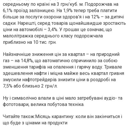
середньому по країні на 3 грн/куб. м. Подорожчав на
6,1% проїзд залізницею. На 1,9% тепер треба платити
більше за послуги охорони здоров'я і на 12% – за дитячі
садки. Нарешті, серед товарів щонайшвидше зростають
ціни на автомобілі – 3,4%. У грошах це означає, що
малолітражка середнього класу подорожчала
приблизно на 10 тис. грн.
Найзначніше зниження цін за квартал – на природний
газ – на 14,8%, що автоматично спричинило за собою
зменшення тарифів на опалення і гарячу воду. Тривале
здешевлення нафти і міцна майже весь квартал гривня
змусили нафтотрейдерів знизити ціни в роздробі на
7,5% або близько 2 грн/л.
Ну і символічно впали в ціні мало затребувані аудіо- та
фототовари, велика побутова техніка.
Читайте також:
Місяць карантину: коли він закінчиться і
що буде з цінами на продукти