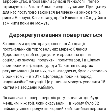
виробництво, впровадили сучасні технології і тепер
отримують набагато більше яєць і курятини. При цьому
для нас поступово закрився величезний ринок РФ, а
ринки Білорусі, Казахстану, країн Близького Сходу його
замінити поки не можуть.
Держрегулювання повертається
За словами директора української Асоціації
постачальників торговельних мереж Олексія
Дорошенка, щоб не допустити зростання цін на
соціально значущі продукти і промтовари, і в цілому
сповільнити інфляцію, уряд з 15 квітня повертає
регулювання цін на них, яке, нагадаємо, було скасовано
3 роки тому – в 2017. Щоправда, поки на період
надзвичайної ситуації. Це рішення можуть ухвалити 15
квітня на засіданні Кабміну.
Як зазначає експерт, перелік регульованих цін буде
меншим, ніж той, який скасували – в ньому було 32
найменування продуктів: чорний хліб, ковбаса першого