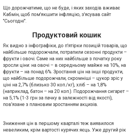
Що дорожчатиме, що не буде, і яких заходів вживає
Кабмін, щоб пом'якшити інфляцію, з'ясував сайт
"Сьогодні".
Продуктовий кошик
Як видно з інфографіки, до п'ятірки позицій товарів, що
найбільше подорожчали, потрапили сезонні продукти –
фрукти і овочі. Саме на них найбільше з початку року
зросли ціни: на овочі – в середньому майже на 10%, на
фрукти – на понад 6%. Зростання цін на інші продукти,
що найбільше подорожчали, скромніші – цукор зріс у
ціні на 2,7% (близько 30 коп./кг), хліб – на 1,8%
(наприклад, батон – на 20 коп.). Подорожчання сигарет –
на 5,1% (1-3 грн за пачку в залежності від якості),
пов'язане з плановим зростанням акцизів.
Зниження цін в першому кварталі теж виявилося
невеликим, крім вартості курячих яєць. Уже другий рік