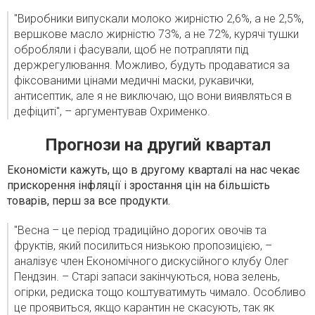
"Виробники випускали молоко жирністю 2,6%, а не 2,5%,
вершкове масло жирністю 73%, а не 72%, курячі тушки
обробляли і фасували, щоб не потрапляти під
держрегулювання. Можливо, будуть продаватися за
фіксованими цінами медичні маски, рукавички,
антисептик, але я не виключаю, що вони виявляться в
дефіциті", – аргументував Охрименко.
Прогнози на другий квартал
Економісти кажуть, що в другому кварталі на нас чекає
прискорення інфляції і зростання цін на більшість
товарів, перш за все продукти.
"Весна – це період традиційно дорогих овочів та
фруктів, який посилиться низькою пропозицією, –
аналізує член Економічного дискусійного клубу Олег
Пендзин. – Старі запаси закінчуються, нова зелень,
огірки, редиска тощо коштуватимуть чимало. Особливо
це проявиться, якщо карантин не скасують, так як