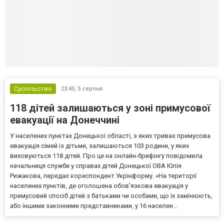
Суспільство
23:40,
5 серпня
118 дітей залишаються у зоні примусової
евакуації на Донеччині
У населених пунктах Донецької області, з яких триває примусова
евакуація сімей із дітьми, залишаються 103 родини, у яких
виховуються 118 дітей. Про це на онлайн-брифінгу повідомила
начальниця служби у справах дітей Донецької ОВА Юлія
Рижакова, передає кореспондент Укрінформу. «На території
населених пунктів, де оголошена обов’язкова евакуація у
примусовий спосіб дітей з батьками чи особами, що їх замінюють,
або іншими законними представниками, у 16 населен...