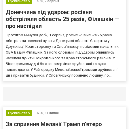
Суспільство
14:35,
2 серпня
Донеччина під ударом: росіяни
обстріляли область 25 разів, Філашкін —
про наслідки
Протягом минулої доби, 1 серпня, російські війська 25 разів
обстріляли населені пункти Донецької області. Є жертви у
Дружківці, Краматорську та Слов’янську, повідомив начальник
ОВА Вадим Філашкін. За його словами, під ударом опинились
населені пункти Покровського та Краматорського районів. У
Білозерському дві багатоповерхівки зруйновані та одна
пошкоджена. У Райгородку Миколаївської громади зруйновані
два приватні будинки. У Слов’янську поранено людину, по...
Селидово и Новогродовке
Справочная
Так
Суспільство
16:00,
31 липня
За сприяння Меланії Трамп п'ятеро