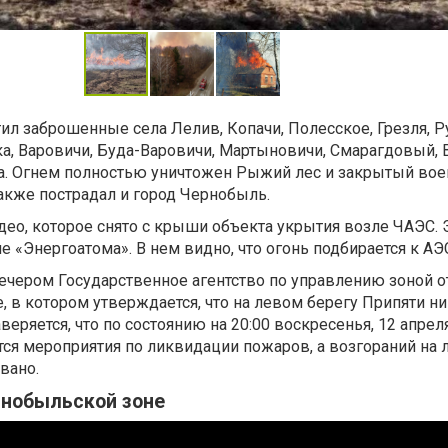
тил заброшенные села Лелив, Копачи, Полесское, Грезля, Р
а, Варовичи, Буда-Варовичи, Мартыновичи, Смарагдовый, 
а. Огнем полностью уничтожен Рыжий лес и закрытый во
акже пострадал и город Чернобыль.
део, которое снято с крыши объекта укрытия возле ЧАЭС. 
 «Энергоатома». В нем видно, что огонь подбирается к АЭ
ечером Государственное агентство по управлению зоной 
, в котором утверждается, что на левом берегу Припяти н
веряется, что по состоянию на 20:00 воскресенья, 12 апреля
я мероприятия по ликвидации пожаров, а возгораний на 
вано.
рнобыльской зоне