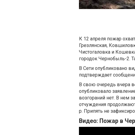
К 12 апреля пожар охва
Грезлянская, Ковшиловк
Чистогаловка и Кошевк
городок Чернобыль-2. Т
В Сети опубликовано ви
подтверждает сообщение
В свою очередь вчера в
опубликовало заявление
возгораний нет. В нем за
отчуждения продолжаютс
р. Припять не зафиксиро
Видео: Пожар в Че