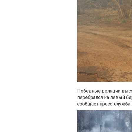
Победные реляции высо
перебрался на левый бе
сообщает пресс-служба