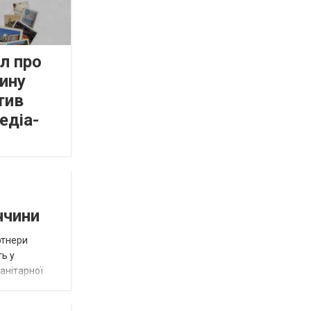
л про
ину
тив
едіа-
ччини
ртнери
ть у
анітарної