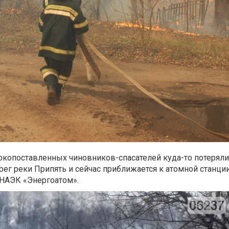
копоставленных чиновников-спасателей куда-то потеряли
рег реки Припять и сейчас приближается к атомной станции
 НАЭК «Энергоатом».