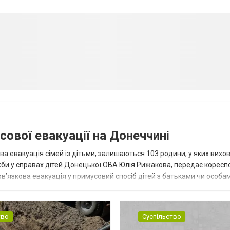
сової евакуації на Донеччині
ва евакуація сімей із дітьми, залишаються 103 родини, у яких вихо
жби у справах дітей Донецької ОВА Юлія Рижакова, передає корес
в’язкова евакуація у примусовий спосіб дітей з батьками чи особам
н...
тво
Суспільство