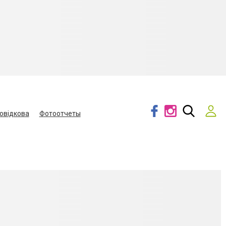
овідкова
Фотоотчеты