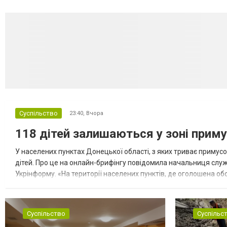
Суспільство
23:40,
Вчора
118 дітей залишаються у зоні приму
У населених пунктах Донецької області, з яких триває примусо
дітей. Про це на онлайн-брифінгу повідомила начальниця слу
Укрінформу. «На території населених пунктів, де оголошена обо
замінюють, або іншими законними представниками, у 16 населе
Суспільство
Суспільс