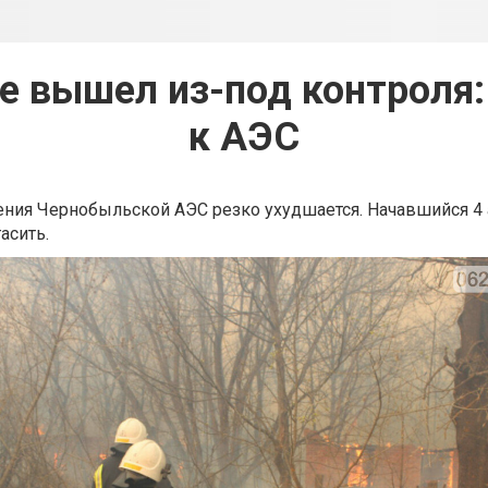
 вышел из-под контроля:
к АЭС
ения Чернобыльской АЭС резко ухудшается. Начавшийся 4
асить.