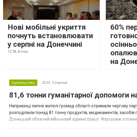
Нові мобільні укриття
60% пе
почнуть встановлювати
готовно
у серпні на Донеччині
осіннь
опалюв
12:38,
Вчора
на Дон
Суспільство
22:37,
3 серпня
81,6 тонни гуманітарної допомоги 
Наприкінці липня жителі громад області отримали чергову парт
розподілили понад 81 тонну продуктів, медикаментів, засобів г
Донецькій обласній військовій адміністрації. Упродовж остан
допомоги. Благодійні вантажі містили продуктові набори, засоб