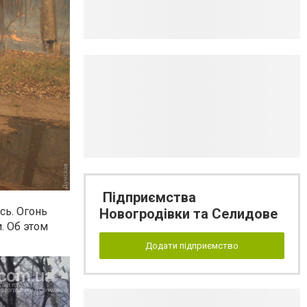
Підприємства
сь. Огонь
Новогродівки та Селидове
. Об этом
Додати підприємство