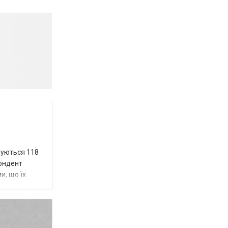
вуються 118
пондент
и, що їх