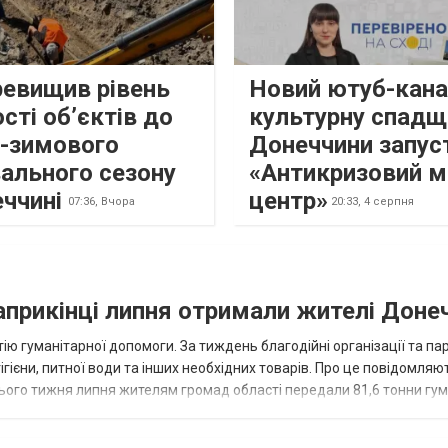
ревищив рівень
Новий ютуб-кана
сті об’єктів до
культурну спадщ
о-зимового
Донеччини запус
ального сезону
«Антикризовий м
еччині
центр»
07:36,
Вчора
20:33,
4 серпня
наприкінці липня отримали жителі Доне
ію гуманітарної допомоги. За тиждень благодійні організації та па
ігієни, питної води та інших необхідних товарів. Про це повідомляю
нього тижня липня жителям громад області передали 81,6 тонни гум
и...