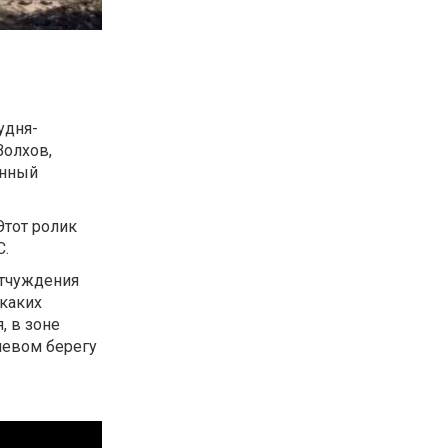
удня-
Волхов,
енный
Этот ролик
С.
отчуждения
икаких
, в зоне
левом берегу