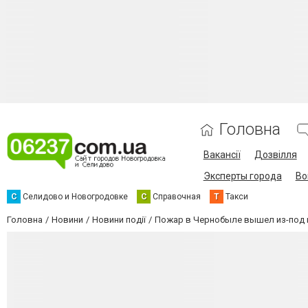
Головна
Вакансії
Дозвілля
Эксперты города
Во
С
Селидово и Новогродовке
С
Справочная
Т
Такси
Головна
Новини
Новини події
Пожар в Чернобыле вышел из-под к