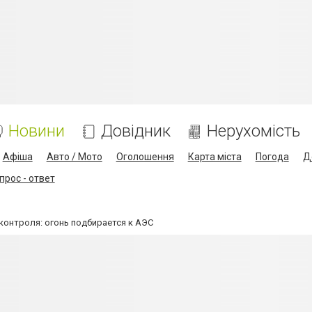
Новини
Довідник
Нерухомість
Афіша
Авто / Мото
Оголошення
Карта міста
Погода
Д
прос - ответ
онтроля: огонь подбирается к АЭС