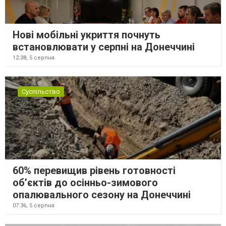
Нові мобільні укриття почнуть
встановлювати у серпні на Донеччині
12:38,
5 серпня
Суспільство
60% перевищив рівень готовності
об’єктів до осінньо-зимового
опалювального сезону на Донеччині
07:36,
5 серпня