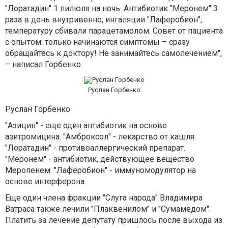
"Лоратадин" 1 пилюля на ночь. Антибиотик "Меронем" 3
раза в день внутривенно, ингаляции "Лаферобион",
температуру сбивали парацетамолом. Совет от пациента
с опытом: только начинаются симптомы – сразу
обращайтесь к доктору! Не занимайтесь самолечением",
– написал Горбенко.
Руслан Горбенко
Руслан Горбенко
"Азицин" - еще один антибиотик на основе
азитромицина. "Амброксол" - лекарство от кашля.
"Лоратадин" - противоаллергический препарат.
"Меронем" - антибиотик, действующее вещество
Меропенем. "Лаферобион" - иммуномодулятор на
основе интерферона.
Еще один члена фракции "Слуга народа" Владимира
Ватраса также лечили "Плаквенилом" и "Сумамедом".
Платить за лечение депутату пришлось после выхода из