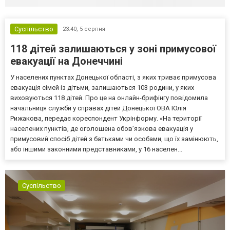
Суспільство
23:40,
5 серпня
118 дітей залишаються у зоні примусової
евакуації на Донеччині
У населених пунктах Донецької області, з яких триває примусова
евакуація сімей із дітьми, залишаються 103 родини, у яких
виховуються 118 дітей. Про це на онлайн-брифінгу повідомила
начальниця служби у справах дітей Донецької ОВА Юлія
Рижакова, передає кореспондент Укрінформу. «На території
населених пунктів, де оголошена обов’язкова евакуація у
примусовий спосіб дітей з батьками чи особами, що їх замінюють,
або іншими законними представниками, у 16 населен...
Суспільство