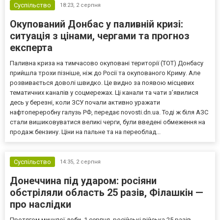
Суспільство
18:23,
2 серпня
Окупований Донбас у паливній кризі:
ситуація з цінами, чергами та прогноз
експерта
Паливна криза на тимчасово окуповані території (ТОТ) Донбасу
прийшла трохи пізніше, ніж до Росії та окупованого Криму. Але
розвивається доволі швидко. Це видно за появою місцевих
тематичних каналів у соцмережах. Ці канали та чати з’явилися
десь у березні, коли ЗСУ почали активно уражати
нафтопереробну галузь РФ, передає novosti.dn.ua. Тоді ж біля АЗС
стали вишиковуватися великі черги, були введені обмеження на
продаж бензину. Ціни на пальне та на переоблад...
Суспільство
14:35,
2 серпня
Донеччина під ударом: росіяни
обстріляли область 25 разів, Філашкін —
про наслідки
Протягом минулої доби, 1 серпня, російські війська 25 разів