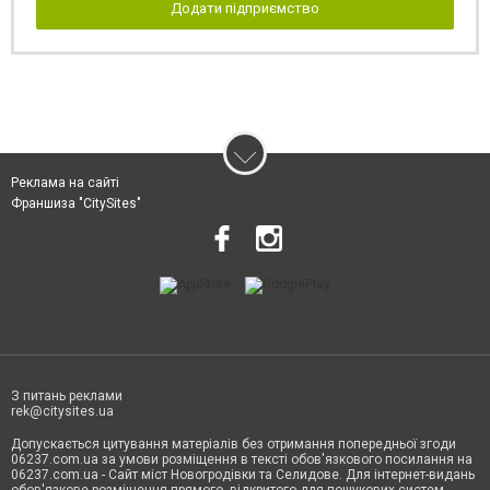
Додати підприємство
Реклама на сайті
Франшиза "CitySites"
З питань реклами
rek@citysites.ua
Допускається цитування матеріалів без отримання попередньої згоди
06237.com.ua за умови розміщення в тексті обов'язкового посилання на
06237.com.ua - Сайт міст Новогродівки та Селидове. Для інтернет-видань