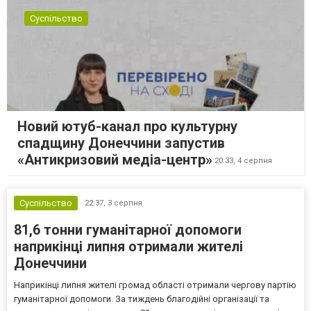
Суспільство
Новий ютуб-канал про культурну
спадщину Донеччини запустив
«Антикризовий медіа-центр»
20:33,
4 серпня
Суспільство
22:37,
3 серпня
81,6 тонни гуманітарної допомоги
наприкінці липня отримали жителі
Донеччини
Наприкінці липня жителі громад області отримали чергову партію
гуманітарної допомоги. За тиждень благодійні організації та