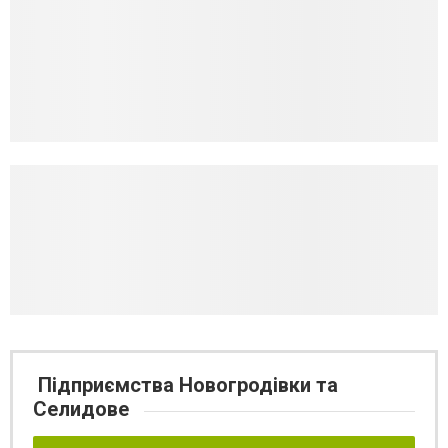
Підприємства Новогродівки та
Селидове