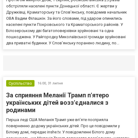
обстріляли населені пункти Донецької області. Є жертви у
Дружківці, Краматорську та Слов’янську, повідомив начальник
ОВА Вадим Філашкін. За його словами, під ударом опинились
населені пункти Покровського та Краматорського районів. У
Білозерському дві багатоповерхівки зруйновані та одна
пошкоджена. У Райгородку Миколаївської громади зруйновані
два приватні будинки. У Слов’янську поранено людину, по...
Селидово и Новогродовке
Справочная
Так
Суспільство
16:00,
31 липня
За сприяння Меланії Трамп п'ятеро
українських дітей возз'єдналися з
родинами
Перша леді США Меланія Трамп уже впʼяте посприяла
поверненню додому українських дітей. Про це повідомили у
Білому домі, передає inshe.tv. У повідомленні Білого дому