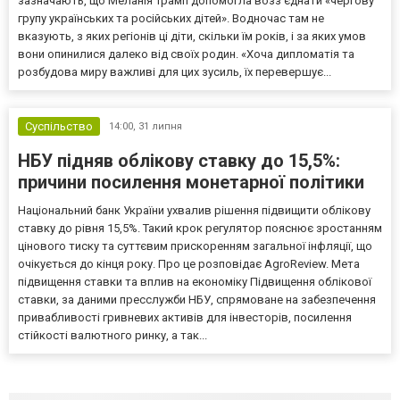
зазначають, що Меланія Трамп допомогла возз’єднати «чергову
групу українських та російських дітей». Водночас там не
вказують, з яких регіонів ці діти, скільки їм років, і за яких умов
вони опинилися далеко від своїх родин. «Хоча дипломатія та
розбудова миру важливі для цих зусиль, їх перевершує...
Суспільство
14:00,
31 липня
НБУ підняв облікову ставку до 15,5%:
причини посилення монетарної політики
Національний банк України ухвалив рішення підвищити облікову
ставку до рівня 15,5%. Такий крок регулятор пояснює зростанням
цінового тиску та суттєвим прискоренням загальної інфляції, що
очікується до кінця року. Про це розповідає AgroReview. Мета
підвищення ставки та вплив на економіку Підвищення облікової
ставки, за даними пресслужби НБУ, спрямоване на забезпечення
привабливості гривневих активів для інвесторів, посилення
стійкості валютного ринку, а так...