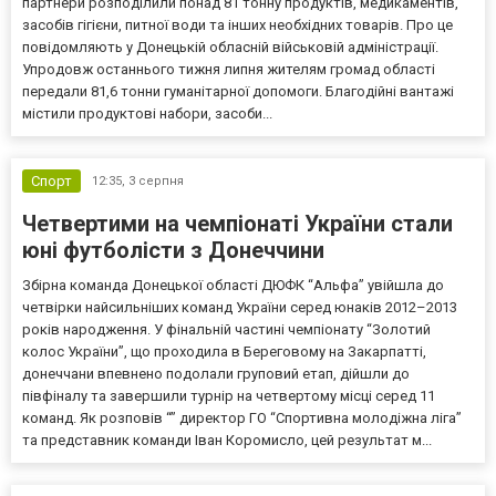
партнери розподілили понад 81 тонну продуктів, медикаментів,
засобів гігієни, питної води та інших необхідних товарів. Про це
повідомляють у Донецькій обласній військовій адміністрації.
Упродовж останнього тижня липня жителям громад області
передали 81,6 тонни гуманітарної допомоги. Благодійні вантажі
містили продуктові набори, засоби...
Спорт
12:35,
3 серпня
Четвертими на чемпіонаті України стали
юні футболісти з Донеччини
Збірна команда Донецької області ДЮФК “Альфа” увійшла до
четвірки найсильніших команд України серед юнаків 2012–2013
років народження. У фінальній частині чемпіонату “Золотий
колос України”, що проходила в Береговому на Закарпатті,
донеччани впевнено подолали груповий етап, дійшли до
півфіналу та завершили турнір на четвертому місці серед 11
команд. Як розповів “” директор ГО “Спортивна молодіжна ліга”
та представник команди Іван Коромисло, цей результат м...