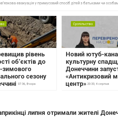
в’язкова евакуація у примусовий спосіб дітей з батьками чи особам
н...
тво
Суспільство
ревищив рівень
Новий ютуб-кана
сті об’єктів до
культурну спадщ
о-зимового
Донеччини запус
ального сезону
«Антикризовий м
еччині
центр»
07:36,
Вчора
20:33,
4 серпня
наприкінці липня отримали жителі Доне