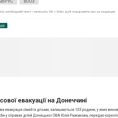
ВІРУС
ВООЗ
ть необхідний текст і натисніть Ctrl + Enter, щоб повідомити про це редакцію
App
сової евакуації на Донеччині
ва евакуація сімей із дітьми, залишаються 103 родини, у яких вихо
жби у справах дітей Донецької ОВА Юлія Рижакова, передає корес