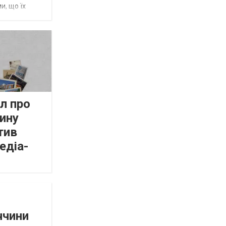
и, що їх
л про
ину
тив
едіа-
ччини