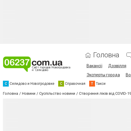
Головна
Вакансії
Дозвілля
Эксперты города
Во
С
Селидово и Новогродовке
С
Справочная
Т
Такси
Головна
Новини
Суспільство новини
Створення ліків від COVID-1