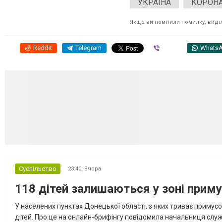
УКРАЇНА
КОРОНА
Якщо ви помітили помилку, виділі
Reddit
Telegram
Viber
Whats
Суспільство
23:40,
Вчора
118 дітей залишаються у зоні приму
У населених пунктах Донецької області, з яких триває примусо
дітей. Про це на онлайн-брифінгу повідомила начальниця слу