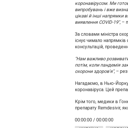
коронавірусом. Ми готов
випробувань і вже визна
цікаві й інші напрямки 
виявлення COVID-19"
, –
За словами міністра охо
існує чимало напрямків 
консультацій, проведенн
"Нам важливо розвивати
потім, коли пандемія за
охорони здоров'я"
, – ре
Нагадаємо, в Нью-Йорку
коронавіруса. Цей препар
Крім того, медики в Го
препарату Remdesivir, я
00:00:00 / 00:00:00