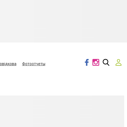
овідкова
Фотоотчеты