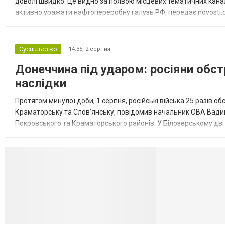
доволі швидко. Це видно за появою місцевих тематичних каналі
активно уражати нафтопереробну галузь РФ, передає novosti.dn
обмеження на продаж бензину. Ціни на пальне та на переоблад
Суспільство
14:35,
2 серпня
Донеччина під ударом: росіяни обст
наслідки
Протягом минулої доби, 1 серпня, російські війська 25 разів об
Краматорську та Слов’янську, повідомив начальник ОВА Вадим
Покровського та Краматорського районів. У Білозерському дв
Миколаївської громади зруйновані два приватні будинки. У Сло
Селидово и Н