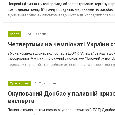
Наприкінці липня жителі громад області отримали чергову парт
розподілили понад 81 тонну продуктів, медикаментів, засобів г
Донецькій обласній військовій адміністрації. Упродовж остан
допомоги. Благодійні вантажі містили продуктові набори, засоб
Спорт
12:35,
3 серпня
Четвертими на чемпіонаті України с
Збірна команда Донецької області ДЮФК “Альфа” увійшла до ч
народження. У фінальній частині чемпіонату “Золотий колос У
подолали груповий етап, дійшли до півфіналу та завершили тур
“Спортивна молодіжна ліга” та представник команди Іван Кором
Суспільство
18:23,
2 серпня
Окупований Донбас у паливній кризі:
експерта
Паливна криза на тимчасово окуповані території (ТОТ) Донбасу