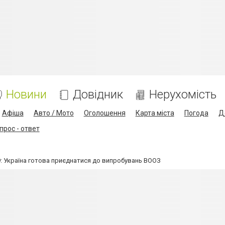
Новини
Довідник
Нерухомість
Афіша
Авто / Мото
Оголошення
Карта міста
Погода
Д
прос - ответ
9: Україна готова приєднатися до випробувань ВООЗ