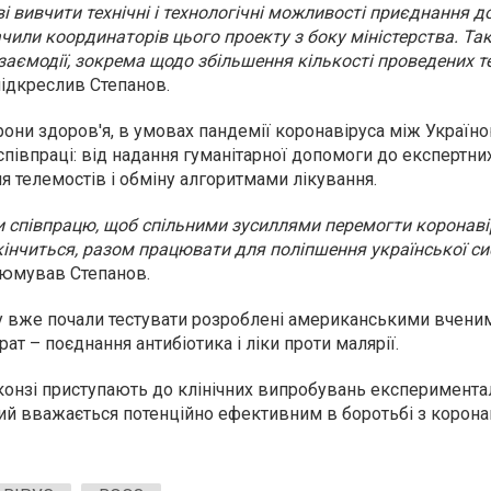
і вивчити технічні і технологічні можливості приєднання д
чили координаторів цього проекту з боку міністерства. Та
взаємодії, зокрема щодо збільшення кількості проведених те
 підкреслив Степанов.
рони здоров'я, в умовах пандемії коронавіруса між Україн
співпраці: від надання гуманітарної допомоги до експертни
я телемостів і обміну алгоритмами лікування.
 співпрацю, щоб спільними зусиллями перемогти коронавір
кінчиться, разом працювати для поліпшення української с
зюмував Степанов.
 вже почали тестувати розроблені американськими вченим
ат – поєднання антибіотика і ліки проти малярії.
нконзі приступають до клінічних випробувань експеримент
кий вважається потенційно ефективним в боротьбі з корона