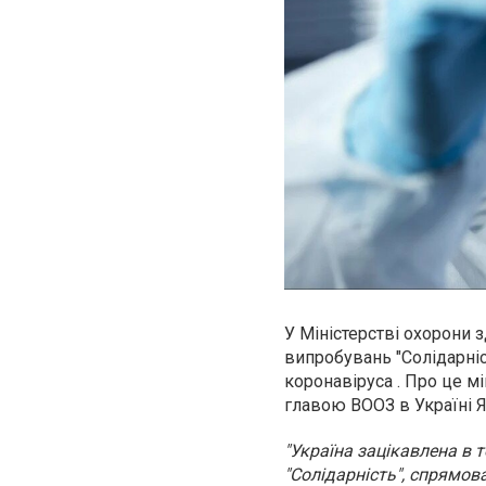
У Міністерстві охорони 
випробувань "Солідарніст
коронавіруса . Про це м
главою ВООЗ в Україні Я
"Україна зацікавлена в 
"Солідарність", спрямов