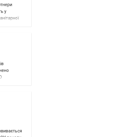
ртнери
ть у
анітарної
ів
внено
О
озвивається