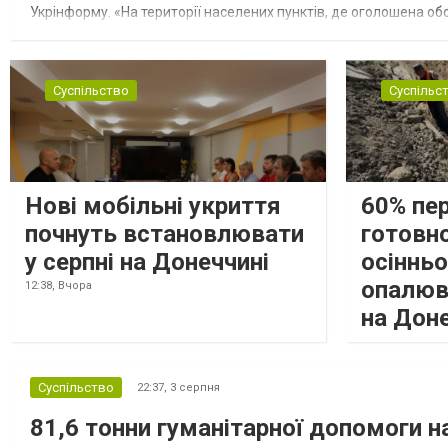
Укрінформу. «На території населених пунктів, де оголошена обо
замінюють, або іншими законними представниками, у 16 населе
Суспільство
Суспільс
Нові мобільні укриття
60% пе
почнуть встановлювати
готовно
у серпні на Донеччині
осіннь
опалюв
12:38,
Вчора
на Дон
Суспільство
22:37,
3 серпня
81,6 тонни гуманітарної допомоги 