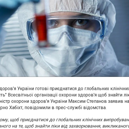
здоров'я України готові приєднатися до глобальних клінічни
ь" Всесвітньої організації охорони здоров'я щоб знайти лі
іністр охорони здоров'я України Максим Степанов заявив на 
рно Хабіхт, повідомили в прес-службі відомства.
тому, щоб приєднатися до глобальних клінічних випробува
аного на те, щоб знайти ліки від захворювання, викликано