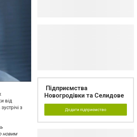
Підприємства
х
Новогродівки та Селидове
ки від
зустрічі з
Додати підприємство
нь
го новим