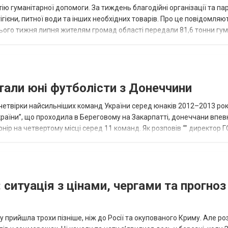
ію гуманітарної допомоги. За тиждень благодійні організації та па
ігієни, питної води та інших необхідних товарів. Про це повідомляю
нього тижня липня жителям громад області передали 81,6 тонни гум
и...
тали юні футболісти з Донеччини
етвірки найсильніших команд України серед юнаків 2012–2013 рок
країни”, що проходила в Береговому на Закарпатті, донеччани впе
нір на четвертому місці серед 11 команд. Як розповів “” директор Г
исло, цей результат м...
 ситуація з цінами, чергами та прогноз
 прийшла трохи пізніше, ніж до Росії та окупованого Криму. Але р