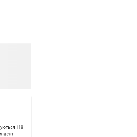
вуються 118
пондент