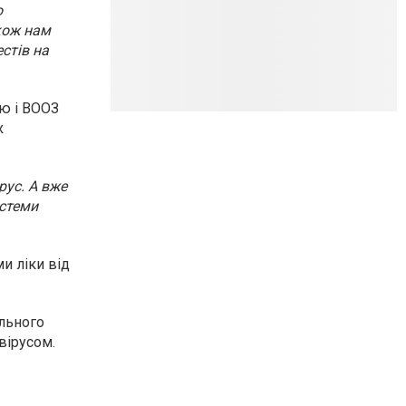
о
кож нам
стів на
ою і ВООЗ
х
ус. А вже
истеми
и ліки від
ального
вірусом.