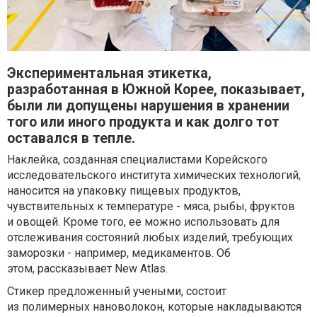
Экспериментальная этикетка,
разработанная в Южной Корее, показывает,
были ли допущены нарушения в хранении
того или иного продукта и как долго тот
оставался в тепле.
Наклейка, созданная специалистами Корейского
исследовательского института химических технологий,
наносится на упаковку пищевых продуктов,
чувствительных к температуре - мяса, рыбы, фруктов
и овощей. Кроме того, ее можно использовать для
отслеживания состояний любых изделий, требующих
заморозки - например, медикаментов. Об
этом, рассказывает New Atlas.
Стикер предложенный учеными, состоит
из полимерных нановолокон, которые накладываются