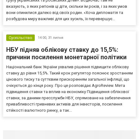
групу українських та російських дітей». Водночас там не
вказують, з яких регіонів ці діти, скільки їм років, і за яких умов
вони опинилися далеко від своїх родин. «Хоча дипломатія та
розбудова миру важливі для цих зусиль, їх перевершує...
Суспільство
14:00,
31 липня
НБУ підняв облікову ставку до 15,5%:
причини посилення монетарної політики
Національний банк України ухвалив рішення підвищити облікову
ставку до рівня 15,5%. Такий крок регулятор пояснює зростанням
цінового тиску та суттєвим прискоренням загальної інфляції, що
очікується до кінця року. Про це розповідає AgroReview. Мета
підвищення ставки та вплив на економіку Підвищення облікової
ставки, за даними пресслужби НБУ, спрямоване на забезпечення
привабливості гривневих активів для інвесторів, посилення
стійкості валютного ринку, а так...