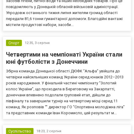
засобів гігієни, питної води та інших необхідних товарів. Про це
повідомляють у Донецькій обласній військовій адміністрації.
Упродовж останнього тижня липня жителям громад області
передали 81,6 тонни гуманітарної допомоги. Благодійні вантажі
містили продуктові набори, засоби...
Спорт
12:35,
3 серпня
Четвертими на чемпіонаті України стали
юні футболісти з Донеччини
Збірна команда Донецької області ДЮФК “Альфа” увійшла до
четвірки найсильніших команд України серед юнаків 2012–2013
років народження. У фінальній частині чемпіонату “Золотий
колос України”, що проходила в Береговому на Закарпатті,
донеччани впевнено подолали груповий етап, дійшли до
півфіналу та завершили турнір на четвертому місці серед 11
команд. Як розповів “” директор ГО “Спортивна молодіжна ліга”
та представник команди Іван Коромисло, цей результат м...
Суспільство
18:23,
2 серпня