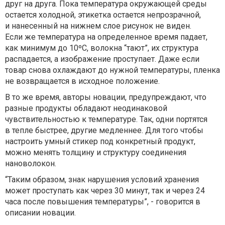
друг на друга. Пока температура окружающей среды
остается холодной, этикетка остается непрозрачной,
и нанесенный на нижнем слое рисунок не виден.
Если же температура на определенное время падает,
как минимум до 10ºC, волокна “тают”, их структура
распадается, а изображение проступает. Даже если
товар снова охлаждают до нужной температуры, пленка
не возвращается в исходное положение.
В то же время, авторы новации, предупреждают, что
разные продукты обладают неодинаковой
чувствительностью к температуре. Так, одни портятся
в тепле быстрее, другие медленнее. Для того чтобы
настроить умный стикер под конкретный продукт,
можно менять толщину и структуру соединения
нановолокон.
“Таким образом, знак нарушения условий хранения
может проступать как через 30 минут, так и через 24
часа после повышения температуры”, - говорится в
описании новации.