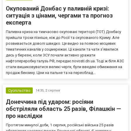
Окупований Донбас у паливній кризі:
ситуація з цінами, чергами та прогноз
експерта
Паливна криза на тимчасово окуповані території (ТОТ) Донбасу
прийшла трохи пізніше, ніж до Росії та окупованого Криму. Але
розвивається доволі швидко. Це видно за появою місцевих
тематичних каналів у соцмережах. Ці канали та чати з’явилися
десь у березні, коли ЗСУ почали активно уражати
нафтопереробну галузь РФ, передає novosti.dn.ua. Тоді ж біля АЗС
стали вишиковуватися великі черги, були введені обмеження на
продаж бензину. Ціни на пальне та на переоблад...
Суспільство
14:35,
2 серпня
Донеччина під ударом: росіяни
обстріляли область 25 разів, Філашкін —
про наслідки
Протягом минулої доби, 1 серпня, російські війська 25 разів
обстріляли населені пункти Донецької області. Є жертви у