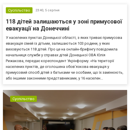
Суспільство
23:40,
5 серпня
118 дітей залишаються у зоні примусової
евакуації на Донеччині
У населених пунктах Донецької області, з яких триває примусова
евакуація сімей із дітьми, залишаються 103 родини, у яких
виховуються 118 дітей. Про це на онлайн-брифінгу повідомила
начальниця служби у справах дітей Донецької ОВА Юлія
Рижакова, передає кореспондент Укрінформу. «На території
населених пунктів, де оголошена обов’язкова евакуація у
примусовий спосіб дітей з батьками чи особами, що їх замінюють,
або іншими законними представниками, у 16 населен...
Суспільство