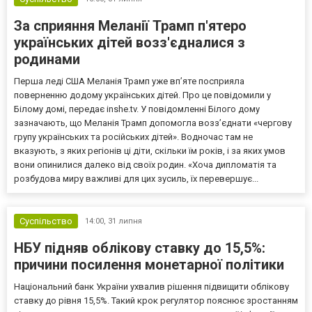
За сприяння Меланії Трамп п'ятеро
українських дітей возз'єдналися з
родинами
Перша леді США Меланія Трамп уже впʼяте посприяла
поверненню додому українських дітей. Про це повідомили у
Білому домі, передає inshe.tv. У повідомленні Білого дому
зазначають, що Меланія Трамп допомогла возз’єднати «чергову
групу українських та російських дітей». Водночас там не
вказують, з яких регіонів ці діти, скільки їм років, і за яких умов
вони опинилися далеко від своїх родин. «Хоча дипломатія та
розбудова миру важливі для цих зусиль, їх перевершує...
Суспільство
14:00,
31 липня
НБУ підняв облікову ставку до 15,5%:
причини посилення монетарної політики
Національний банк України ухвалив рішення підвищити облікову
ставку до рівня 15,5%. Такий крок регулятор пояснює зростанням