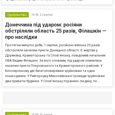
Суспільство
14:35,
2 серпня
Донеччина під ударом: росіяни
обстріляли область 25 разів, Філашкін —
про наслідки
Протягом минулої доби, 1 серпня, російські війська 25 разів
обстріляли населені пункти Донецької області. Є жертви у
Дружківці, Краматорську та Слов’янську, повідомив начальник
ОВА Вадим Філашкін. За його словами, під ударом опинились
населені пункти Покровського та Краматорського районів. У
Білозерському дві багатоповерхівки зруйновані та одна
пошкоджена. У Райгородку Миколаївської громади зруйновані
два приватні будинки. У Слов’янську поранено людину, по...
Селидово и Новогродовке
Справочная
Так
Суспільство
16:00,
31 липня