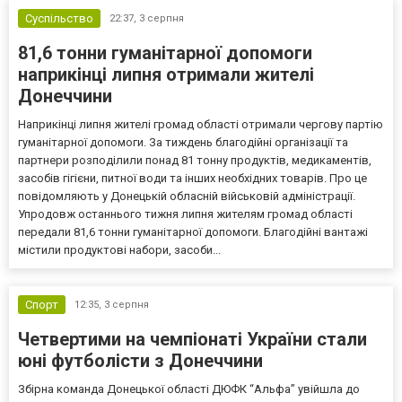
Суспільство
22:37,
3 серпня
81,6 тонни гуманітарної допомоги
наприкінці липня отримали жителі
Донеччини
Наприкінці липня жителі громад області отримали чергову партію
гуманітарної допомоги. За тиждень благодійні організації та
партнери розподілили понад 81 тонну продуктів, медикаментів,
засобів гігієни, питної води та інших необхідних товарів. Про це
повідомляють у Донецькій обласній військовій адміністрації.
Упродовж останнього тижня липня жителям громад області
передали 81,6 тонни гуманітарної допомоги. Благодійні вантажі
містили продуктові набори, засоби...
Спорт
12:35,
3 серпня
Четвертими на чемпіонаті України стали
юні футболісти з Донеччини
Збірна команда Донецької області ДЮФК “Альфа” увійшла до