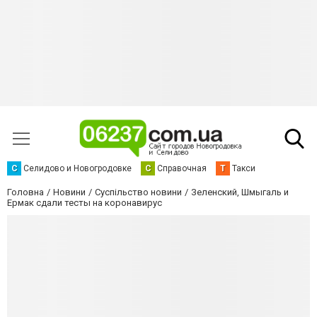
С
Селидово и Новогродовке
С
Справочная
Т
Такси
Головна
Новини
Суспільство новини
Зеленский, Шмыгаль и
Ермак сдали тесты на коронавирус