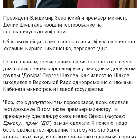
Президент Владимир Зеленский и премьер-министр
Денис Шмыгаль прошли тестирование на
коронавирусную инфекцию
Об этом сообщил заместитель главы Офиса президента
Украины Кирилл Тимошенко, передает "ДС".
По его словам, тестирование произошло вскоре после
диагностирования коронавируса у народным депутатом
группы "Довіра" Сергея Шахова. Как известно, Шахов
находился в Верховной Раде одновременно с членами
Кабинета министров и главой государства.
"Все, кто с депутатом там пересекался, всем сделали
тестирование. В том числе премьер-министру... и
президенту сделали, руководителю Офиса (
Андрею
Ермаку, - прим. "ДС"
), замам сделали. Я поясню: надо
было сделать тестирование, потому что это были
контактные лица, контактировавшие с одним из первых