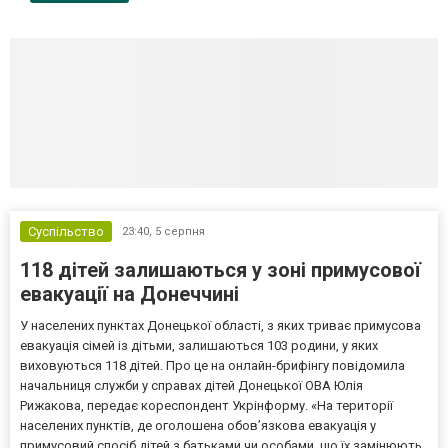
Суспільство
23:40,
5 серпня
118 дітей залишаються у зоні примусової
евакуації на Донеччині
У населених пунктах Донецької області, з яких триває примусова
евакуація сімей із дітьми, залишаються 103 родини, у яких
виховуються 118 дітей. Про це на онлайн-брифінгу повідомила
начальниця служби у справах дітей Донецької ОВА Юлія
Рижакова, передає кореспондент Укрінформу. «На території
населених пунктів, де оголошена обов’язкова евакуація у
примусовий спосіб дітей з батьками чи особами, що їх замінюють,