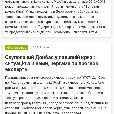
четвірки найсильніших команд України серед юнаків 2012–2013
років народження. У фінальній частині чемпіонату “Золотий
колос України”, що проходила в Береговому на Закарпатті,
донеччани впевнено подолали груповий етап, дійшли до
півфіналу та завершили турнір на четвертому місці серед 11
команд. Як розповів “” директор ГО “Спортивна молодіжна ліга”
та представник команди Іван Коромисло, цей результат м...
Суспільство
18:23,
2 серпня
Окупований Донбас у паливній кризі:
ситуація з цінами, чергами та прогноз
експерта
Паливна криза на тимчасово окуповані території (ТОТ) Донбасу
прийшла трохи пізніше, ніж до Росії та окупованого Криму. Але
розвивається доволі швидко. Це видно за появою місцевих
тематичних каналів у соцмережах. Ці канали та чати з’явилися
десь у березні, коли ЗСУ почали активно уражати
нафтопереробну галузь РФ, передає novosti.dn.ua. Тоді ж біля АЗС
стали вишиковуватися великі черги, були введені обмеження на
продаж бензину. Ціни на пальне та на переоблад...