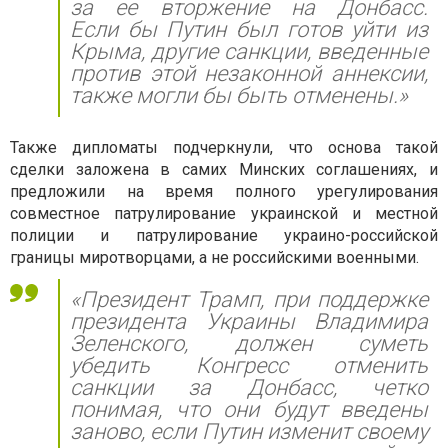
за ее вторжение на Донбасс.
Если бы Путин был готов уйти из
Крыма, другие санкции, введенные
против этой незаконной аннексии,
также могли бы быть отменены.»
Также дипломаты подчеркнули, что основа такой
сделки заложена в самих Минских соглашениях, и
предложили на время полного урегулирования
совместное патрулирование украинской и местной
полиции и патрулирование украино-российской
границы миротворцами, а не российскими военными.
«Президент Трамп, при поддержке
президента Украины Владимира
Зеленского, должен суметь
убедить Конгресс отменить
санкции за Донбасс, четко
понимая, что они будут введены
заново, если Путин изменит своему