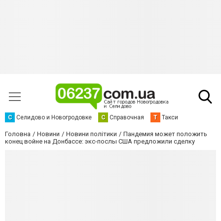
С
Селидово и Новогродовке
С
Справочная
Т
Такси
Головна
Новини
Новини політики
Пандемия может положить
конец войне на Донбассе: экс-послы США предложили сделку