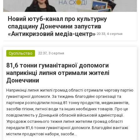
Новий ютуб-канал про культурну
спадщину Донеччини запустив
«Антикризовий медіа-центр»
20:33,
4 серпня
Суспільство
22:37,
3 серпня
81,6 тонни гуманітарної допомоги
наприкінці липня отримали жителі
Донеччини
Наприкінці липня жителі громад області отримали чергову партію
гуманітарної допомоги. За тиждень благодійні організації та
партнери розподілили понад 81 тонну продуктів, медикаментів,
засобів гігієни, питної води та інших необхідних товарів. Про це
повідомляють у Донецькій обласній військовій адміністрації.
Упродовж останнього тижня липня жителям громад області
передали 81,6 тонни гуманітарної допомоги. Благодійні вантажі
містили продуктові набори, засоби...