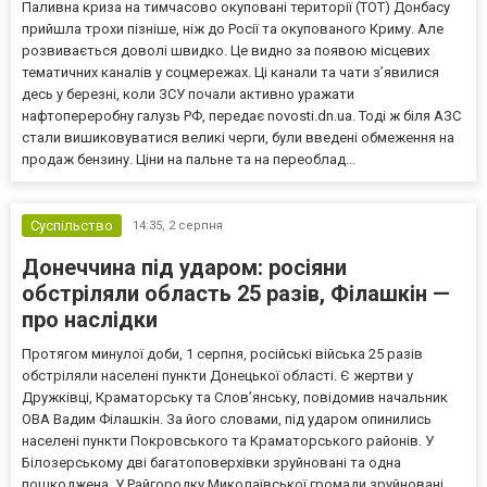
Паливна криза на тимчасово окуповані території (ТОТ) Донбасу
прийшла трохи пізніше, ніж до Росії та окупованого Криму. Але
розвивається доволі швидко. Це видно за появою місцевих
тематичних каналів у соцмережах. Ці канали та чати з’явилися
десь у березні, коли ЗСУ почали активно уражати
нафтопереробну галузь РФ, передає novosti.dn.ua. Тоді ж біля АЗС
стали вишиковуватися великі черги, були введені обмеження на
продаж бензину. Ціни на пальне та на переоблад...
Суспільство
14:35,
2 серпня
Донеччина під ударом: росіяни
обстріляли область 25 разів, Філашкін —
про наслідки
Протягом минулої доби, 1 серпня, російські війська 25 разів
обстріляли населені пункти Донецької області. Є жертви у
Дружківці, Краматорську та Слов’янську, повідомив начальник
ОВА Вадим Філашкін. За його словами, під ударом опинились
населені пункти Покровського та Краматорського районів. У
Білозерському дві багатоповерхівки зруйновані та одна
пошкоджена. У Райгородку Миколаївської громади зруйновані