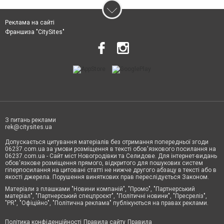
Реклама на сайті
Франшиза "CitySites"
З питань реклами
rek@citysites.ua
Допускається цитування матеріалів без отримання попередньої згоди
06237.com.ua за умови розміщення в тексті обов'язкового посилання на
06237.com.ua - Сайт міст Новогродівки та Селидове. Для інтернет-видань
обов'язкове розміщення прямого, відкритого для пошукових систем
гіперпосилання на цитовані статті не нижче другого абзацу в тексті або в
якості джерела. Порушення виняткових прав переслідується Законом.
Матеріали з плашками "Новини компаній", "Промо", "Партнерський
матеріал", "Партнерський спецпроєкт", "Політичні новини", "Пресреліз",
"PR", "Офіційно", "Політична реклама" публікуються на правах реклами.
Політика конфіденційності
Правила сайту
Правила