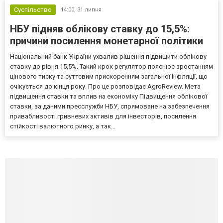
Суспільство
14:00,
31 липня
НБУ підняв облікову ставку до 15,5%:
причини посилення монетарної політики
Національний банк України ухвалив рішення підвищити облікову
ставку до рівня 15,5%. Такий крок регулятор пояснює зростанням
цінового тиску та суттєвим прискоренням загальної інфляції, що
очікується до кінця року. Про це розповідає AgroReview. Мета
підвищення ставки та вплив на економіку Підвищення облікової
ставки, за даними пресслужби НБУ, спрямоване на забезпечення
привабливості гривневих активів для інвесторів, посилення
стійкості валютного ринку, а так...