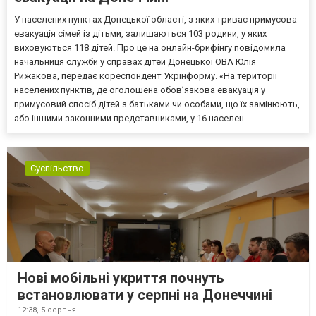
У населених пунктах Донецької області, з яких триває примусова
евакуація сімей із дітьми, залишаються 103 родини, у яких
виховуються 118 дітей. Про це на онлайн-брифінгу повідомила
начальниця служби у справах дітей Донецької ОВА Юлія
Рижакова, передає кореспондент Укрінформу. «На території
населених пунктів, де оголошена обов’язкова евакуація у
примусовий спосіб дітей з батьками чи особами, що їх замінюють,
або іншими законними представниками, у 16 населен...
Суспільство
Нові мобільні укриття почнуть
встановлювати у серпні на Донеччині
12:38,
5 серпня