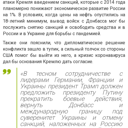
атаки Кремля введением санкций, которые с 2014 года
планомерно понижают экономическое развитие России
на 1%. В условиях, когда цены на нефть опустились на
18-летний минимум, вывод войск с Донбасса мог бы
послужить снятию санкций и освободить средства и в
России и в Украине для борьбы с пандемией.
Также они пояснили, что дипломатическое решение
конфликта зашло в тупик, а сильный толчок со стороны
США помог бы выйти из него, а кризис коронавируса
дал бы основания Кремлю дать согласие.
«В тесном сотрудничестве с
лидерами Германии, Франции и
Украины президент Трамп должен
предложить президенту Путину
прекратить боевые действия,
вернуть Донбасс и
международную границу под
суверенитет Украины и отмену
санкций, наложенных на Россию