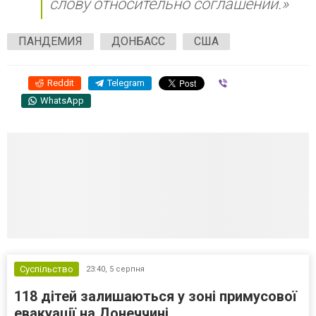
слову относительно соглашений.»
ПАНДЕМИЯ
ДОНБАСС
США
Reddit
Telegram
Viber
WhatsApp
Суспільство
23:40,
5 серпня
118 дітей залишаються у зоні примусової
евакуації на Донеччині