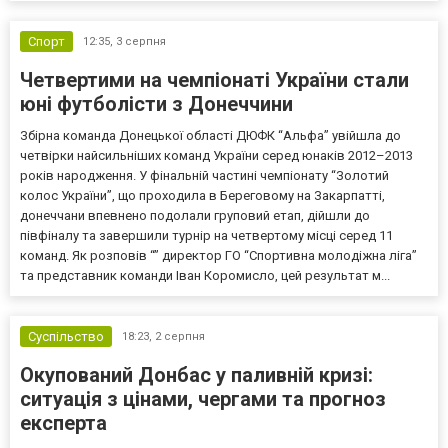
Спорт
12:35,
3 серпня
Четвертими на чемпіонаті України стали
юні футболісти з Донеччини
Збірна команда Донецької області ДЮФК “Альфа” увійшла до
четвірки найсильніших команд України серед юнаків 2012–2013
років народження. У фінальній частині чемпіонату “Золотий
колос України”, що проходила в Береговому на Закарпатті,
донеччани впевнено подолали груповий етап, дійшли до
півфіналу та завершили турнір на четвертому місці серед 11
команд. Як розповів “” директор ГО “Спортивна молодіжна ліга”
та представник команди Іван Коромисло, цей результат м...
Суспільство
18:23,
2 серпня
Окупований Донбас у паливній кризі:
ситуація з цінами, чергами та прогноз
експерта