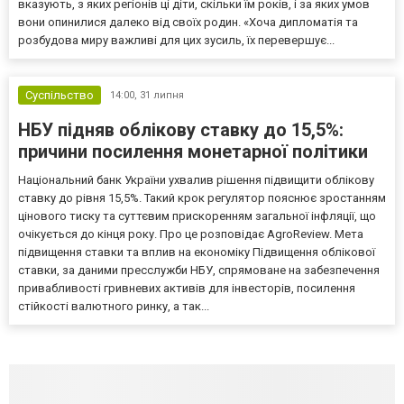
вказують, з яких регіонів ці діти, скільки їм років, і за яких умов
вони опинилися далеко від своїх родин. «Хоча дипломатія та
розбудова миру важливі для цих зусиль, їх перевершує...
Суспільство
14:00,
31 липня
НБУ підняв облікову ставку до 15,5%:
причини посилення монетарної політики
Національний банк України ухвалив рішення підвищити облікову
ставку до рівня 15,5%. Такий крок регулятор пояснює зростанням
цінового тиску та суттєвим прискоренням загальної інфляції, що
очікується до кінця року. Про це розповідає AgroReview. Мета
підвищення ставки та вплив на економіку Підвищення облікової
ставки, за даними пресслужби НБУ, спрямоване на забезпечення
привабливості гривневих активів для інвесторів, посилення
стійкості валютного ринку, а так...