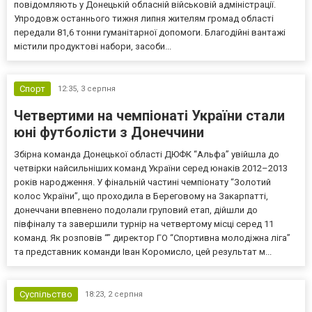
повідомляють у Донецькій обласній військовій адміністрації.
Упродовж останнього тижня липня жителям громад області
передали 81,6 тонни гуманітарної допомоги. Благодійні вантажі
містили продуктові набори, засоби...
Спорт
12:35,
3 серпня
Четвертими на чемпіонаті України стали
юні футболісти з Донеччини
Збірна команда Донецької області ДЮФК “Альфа” увійшла до
четвірки найсильніших команд України серед юнаків 2012–2013
років народження. У фінальній частині чемпіонату “Золотий
колос України”, що проходила в Береговому на Закарпатті,
донеччани впевнено подолали груповий етап, дійшли до
півфіналу та завершили турнір на четвертому місці серед 11
команд. Як розповів “” директор ГО “Спортивна молодіжна ліга”
та представник команди Іван Коромисло, цей результат м...
Суспільство
18:23,
2 серпня