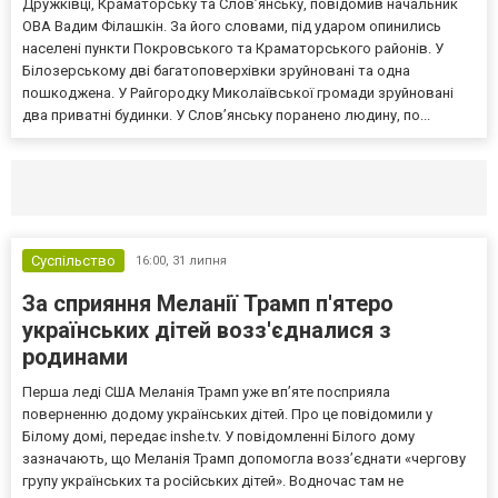
Дружківці, Краматорську та Слов’янську, повідомив начальник
ОВА Вадим Філашкін. За його словами, під ударом опинились
населені пункти Покровського та Краматорського районів. У
Білозерському дві багатоповерхівки зруйновані та одна
пошкоджена. У Райгородку Миколаївської громади зруйновані
два приватні будинки. У Слов’янську поранено людину, по...
Селидово и Новогродовке
Справочная
Так
Суспільство
16:00,
31 липня
За сприяння Меланії Трамп п'ятеро
українських дітей возз'єдналися з
родинами
Перша леді США Меланія Трамп уже впʼяте посприяла
поверненню додому українських дітей. Про це повідомили у
Білому домі, передає inshe.tv. У повідомленні Білого дому
зазначають, що Меланія Трамп допомогла возз’єднати «чергову
групу українських та російських дітей». Водночас там не