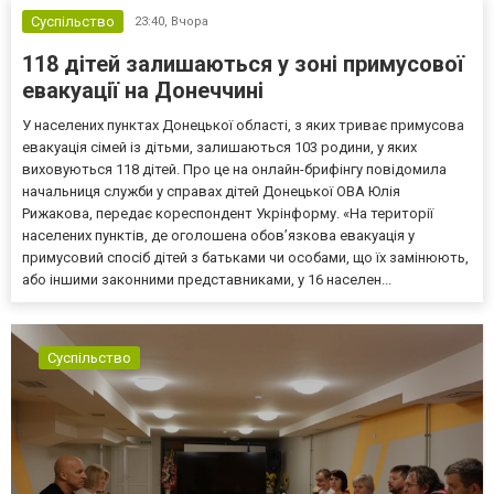
Суспільство
23:40,
Вчора
118 дітей залишаються у зоні примусової
евакуації на Донеччині
У населених пунктах Донецької області, з яких триває примусова
евакуація сімей із дітьми, залишаються 103 родини, у яких
виховуються 118 дітей. Про це на онлайн-брифінгу повідомила
начальниця служби у справах дітей Донецької ОВА Юлія
Рижакова, передає кореспондент Укрінформу. «На території
населених пунктів, де оголошена обов’язкова евакуація у
примусовий спосіб дітей з батьками чи особами, що їх замінюють,
або іншими законними представниками, у 16 населен...
Суспільство