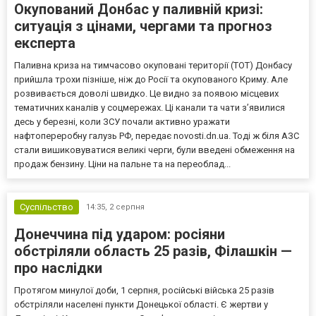
Окупований Донбас у паливній кризі:
ситуація з цінами, чергами та прогноз
експерта
Паливна криза на тимчасово окуповані території (ТОТ) Донбасу
прийшла трохи пізніше, ніж до Росії та окупованого Криму. Але
розвивається доволі швидко. Це видно за появою місцевих
тематичних каналів у соцмережах. Ці канали та чати з’явилися
десь у березні, коли ЗСУ почали активно уражати
нафтопереробну галузь РФ, передає novosti.dn.ua. Тоді ж біля АЗС
стали вишиковуватися великі черги, були введені обмеження на
продаж бензину. Ціни на пальне та на переоблад...
Суспільство
14:35,
2 серпня
Донеччина під ударом: росіяни
обстріляли область 25 разів, Філашкін —
про наслідки
Протягом минулої доби, 1 серпня, російські війська 25 разів
обстріляли населені пункти Донецької області. Є жертви у