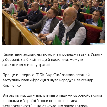
Карантинні заходи, які почали запроваджувати в Україні
у березні,
а з 6 квітня ще й посилили
, можуть
завершитися вже у травні.
Про це в інтерв'ю "РБК-Україна" заявив перший
заступник глави фракції "Слуга народу" Олександр
Корнієнко.
Він зазначив, що у порівнянні з іншими європейськими
країнами в Україні "трохи пологіша крива
захворюваності" – це означає, що запроваджені