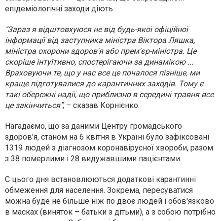
епідеміологічні заходи діють.
"Зараз я відштовхуюся не від будь-якої офіційної
інформації від заступника міністра Віктора Ляшка,
міністра охорони здоров'я або прем'єр-міністра. Це
скоріше інтуїтивно, спостерігаючи за динамікою ...
Враховуючи те, що у нас все це почалося пізніше, ми
краще підготувалися до карантинних заходів. Тому є
такі обережні надії, що приблизно в середині травня все
це закінчиться"
, – сказав Корнієнко.
Нагадаємо, що за даними Центру громадського
здоров'я, станом на 6 квітня
в Україні було зафіксовані
1319 людей з діагнозом коронавірусної хвороби
, разом
з 38 померлими і 28 видужавшими пацієнтами.
C цього дня встановлюються додаткові карантинні
обмеження для населення. Зокрема, пересуватися
можна буде не більше ніж по двоє людей і обов'язково
в масках (виняток – батьки з дітьми), а з собою потрібно