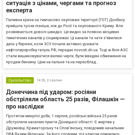
ситуація з цінами, чергами та прогноз
експерта
Паливна криза на тимчасово окуповані території (ТОТ) Донбасу
прийшла трохи пізніше, ніж до Росії та окупованого Криму. Але
розвивається доволі швидко. Це видно за появою місцевих
тематичних каналів у соцмережах. Ці канали та чати з’явилися
десь у березні, коли ЗСУ почали активно уражати
нафтопереробну галузь РФ, передає novosti.dn.ua. Тоді ж біля АЗС
стали вишиковуватися великі черги, були введені обмеження на
продаж бензину. Ціни на пальне та на переоблад...
Суспільство
14:35,
2 серпня
Донеччина під ударом: росіяни
обстріляли область 25 разів, Філашкін —
про наслідки
Протягом минулої доби, 1 серпня, російські війська 25 разів
обстріляли населені пункти Донецької області. Є жертви у
Дружківці, Краматорську та Слов’янську, повідомив начальник
ОВА Вадим Філашкін. За його словами, під ударом опинились