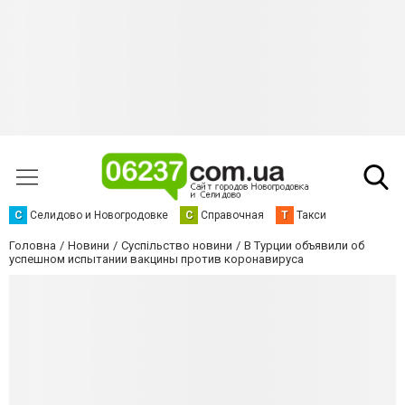
С
Селидово и Новогродовке
С
Справочная
Т
Такси
Головна
Новини
Суспільство новини
В Турции объявили об
успешном испытании вакцины против коронавируса