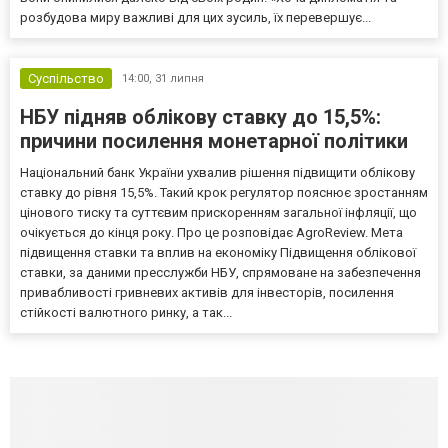
розбудова миру важливі для цих зусиль, їх перевершує...
Суспільство
14:00,
31 липня
НБУ підняв облікову ставку до 15,5%:
причини посилення монетарної політики
Національний банк України ухвалив рішення підвищити облікову
ставку до рівня 15,5%. Такий крок регулятор пояснює зростанням
цінового тиску та суттєвим прискоренням загальної інфляції, що
очікується до кінця року. Про це розповідає AgroReview. Мета
підвищення ставки та вплив на економіку Підвищення облікової
ставки, за даними пресслужби НБУ, спрямоване на забезпечення
привабливості гривневих активів для інвесторів, посилення
стійкості валютного ринку, а так...