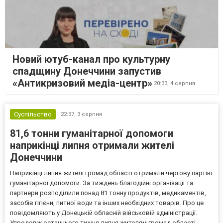
Новий ютуб-канал про культурну
спадщину Донеччини запустив
«Антикризовий медіа-центр»
20:33,
4 серпня
Суспільство
22:37,
3 серпня
81,6 тонни гуманітарної допомоги
наприкінці липня отримали жителі
Донеччини
Наприкінці липня жителі громад області отримали чергову партію
гуманітарної допомоги. За тиждень благодійні організації та
партнери розподілили понад 81 тонну продуктів, медикаментів,
засобів гігієни, питної води та інших необхідних товарів. Про це
повідомляють у Донецькій обласній військовій адміністрації.
Упродовж останнього тижня липня жителям громад області