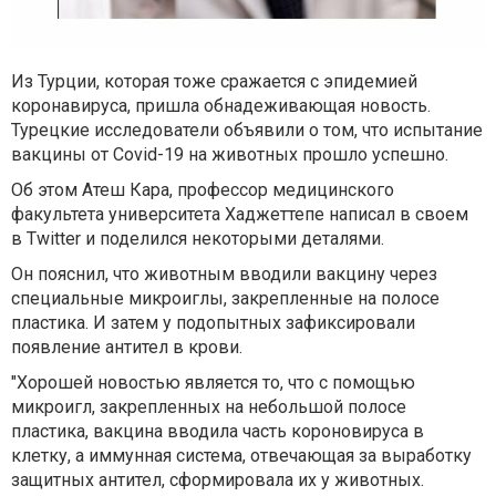
Из Турции, которая тоже сражается с эпидемией
коронавируса, пришла обнадеживающая новость.
Турецкие исследователи объявили о том, что испытание
вакцины от Covid-19 на животных прошло успешно.
Об этом Атеш Кара, профессор медицинского
факультета университета Хаджеттепе написал в своем
в Twitter и поделился некоторыми деталями.
Он пояснил, что животным вводили вакцину через
специальные микроиглы, закрепленные на полосе
пластика. И затем у подопытных зафиксировали
появление антител в крови.
"Хорошей новостью является то, что с помощью
микроигл, закрепленных на небольшой полосе
пластика, вакцина вводила часть короновируса в
клетку, а иммунная система, отвечающая за выработку
защитных антител, сформировала их у животных.