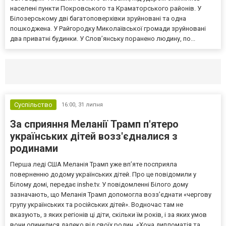
населені пункти Покровського та Краматорського районів. У
Білозерському дві багатоповерхівки зруйновані та одна
пошкоджена. У Райгородку Миколаївської громади зруйновані
два приватні будинки. У Слов’янську поранено людину, по...
Селидово и Новогродовке
Справочная
Так
Суспільство
16:00,
31 липня
За сприяння Меланії Трамп п'ятеро
українських дітей возз'єдналися з
родинами
Перша леді США Меланія Трамп уже впʼяте посприяла
поверненню додому українських дітей. Про це повідомили у
Білому домі, передає inshe.tv. У повідомленні Білого дому
зазначають, що Меланія Трамп допомогла возз’єднати «чергову
групу українських та російських дітей». Водночас там не
вказують, з яких регіонів ці діти, скільки їм років, і за яких умов
вони опинилися далеко від своїх родин. «Хоча дипломатія та