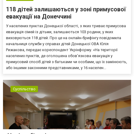
118 дітей залишаються у зоні примусової
евакуації на Донеччині
У населених пунктах Донецької області, з яких триває примусова
евакуація сімей із дітьми, залишаються 103 родини, у яких
виховуються 118 дітей. Про це на онлайн-брифінгу повідомила
начальниця служби у справах дітей Донецької ОВА Юлія
Рижакова, передає кореспондент Укрінформу. «На території
населених пунктів, де оголошена обов’язкова евакуація у
примусовий спосіб дітей з батьками чи особами, що їх замінюють,
або іншими законними представниками, у 16 населен...
Суспільство