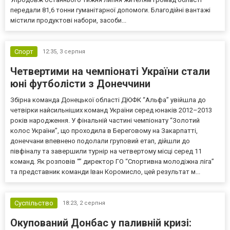
передали 81,6 тонни гуманітарної допомоги. Благодійні вантажі
містили продуктові набори, засоби...
Спорт
12:35,
3 серпня
Четвертими на чемпіонаті України стали
юні футболісти з Донеччини
Збірна команда Донецької області ДЮФК “Альфа” увійшла до
четвірки найсильніших команд України серед юнаків 2012–2013
років народження. У фінальній частині чемпіонату “Золотий
колос України”, що проходила в Береговому на Закарпатті,
донеччани впевнено подолали груповий етап, дійшли до
півфіналу та завершили турнір на четвертому місці серед 11
команд. Як розповів “” директор ГО “Спортивна молодіжна ліга”
та представник команди Іван Коромисло, цей результат м...
Суспільство
18:23,
2 серпня
Окупований Донбас у паливній кризі: