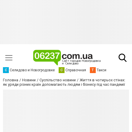
С
Селидово и Новогродовке
С
Справочная
Т
Такси
Головна
Новини
Суспільство новини
Життя в чотирьох стінах:
як уряди різних країн допомагають людям і бізнесу під час пандемії