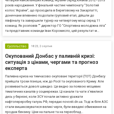
четвірки найсильніших команд України серед юнаків 2012–2013
років народження. У фінальній частині чемпіонату “Золотий
колос України”, що проходила в Береговому на Закарпатті,
донеччани впевнено подолали груповий етап, дійшли до
півфіналу та завершили турнір на четвертому місці серед 11
команд. Як розповів “” директор ГО “Спортивна молодіжна ліга”
та представник команди Іван Коромисло, цей результат м...
Суспільство
18:23,
2 серпня
Окупований Донбас у паливній кризі:
ситуація з цінами, чергами та прогноз
експерта
Паливна криза на тимчасово окуповані території (ТОТ) Донбасу
прийшла трохи пізніше, ніж до Росії та окупованого Криму. Але
розвивається доволі швидко. Це видно за появою місцевих
тематичних каналів у соцмережах. Ці канали та чати з’явилися
десь у березні, коли ЗСУ почали активно уражати
нафтопереробну галузь РФ, передає novosti.dn.ua. Тоді ж біля АЗС
стали вишиковуватися великі черги, були введені обмеження на
продаж бензину. Ціни на пальне та на переоблад...