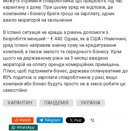
можуть отримати співробітники, що працюють під час
карантину з дому. При цьому уряд не відповів, де
компаніям і бізнесу брати гроші на зарплату, однак
ввело мораторій на звільнення.
В Іспанії ситуація не краща, а рівень допомоги з
безробіття менший – € 440. Однак, як в США і Німеччині,
уряд Іспанії направив значну суму на кредитування
компаній, а також малого та середнього бізнесу. Крім
цього на державному рівні на 3 місяці введено
мораторій на оплату оренди комерційних приміщень.
Плюс, щоб підтримати бізнес, держава оплачуватиме до
80% податків із зарплати співробітників у разі, якщо
компанія або бізнес будуть просто не в змозі робити це
самостійно.
КАРАНТИН
ПАНДЕМІЯ
УКРАЇНА
Reddit
Telegram
Viber
WhatsApp