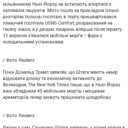
мільйонному Нью-Йорку не встигають впортися з
напливом пацієнтів. Місто пішло за прикладом Іспанії:
розгортає польові госпіталі, в порту пришвартувався
плавучий госпіталь USNS Comfort, розрахований на
тисячу ліжок, а у дворах лікарень вперше після теракту
11 вересня з'явилися мобільні морґи – фури з
холодильними установками.
/ Фото: Reuters
Поки Дональд Трамп заявляє, що Штати мають намір
відновити ділову та економічну активність до
Великодня, The New York Times пише, що в Нью-Йорку
вже обладнали 45 мобільних морґів і місцевих
крематоріїв тепер можуть працювати цілодобово.
/ Фото: Reuters
Разом з цим, Сполучені Штати, напевно, – єдина країна в