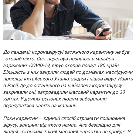
До пандемії коронавірусуі затяжного карантину не був
готовий ніхто. Світ перетнув позначку в мільйон
заражених COVID-19, вірус охопив понад 180 країн.
Більшість з них закрили людей по домівках, наслідуючи
приклад китайського Уханю, звідки і пішов вірус. Навіть
в Росії, де до останнього на небезпеку коронавірусу
закривали очі, запровадили масовий карантин до 30
квітня. У деяких регіонах людям заборонили
пересуватися навіть на машині.
Поки карантин – єдиний спосіб стримати поширення
вірусу, вакцини від якого немає. Але безслідно для
людей і економік такий масовий карантин не пройде. У