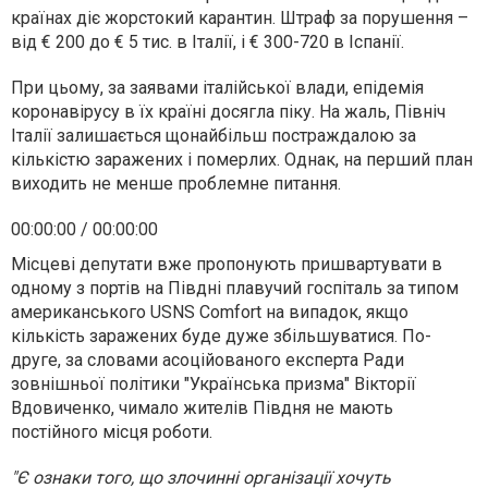
країнах діє жорстокий карантин. Штраф за порушення –
від € 200 до € 5 тис. в Італії, і € 300-720 в Іспанії.
При цьому, за заявами італійської влади, епідемія
коронавірусу в їх країні досягла піку. На жаль, Північ
Італії залишається щонайбільш постраждалою за
кількістю заражених і померлих. Однак, на перший план
виходить не менше проблемне питання.
00:00:00 / 00:00:00
Місцеві депутати вже пропонують пришвартувати в
одному з портів на Півдні плавучий госпіталь за типом
американського USNS Comfort на випадок, якщо
кількість заражених буде дуже збільшуватися. По-
друге, за словами асоційованого експерта Ради
зовнішньої політики "Українська призма" Вікторії
Вдовиченко, чимало жителів Півдня не мають
постійного місця роботи.
"Є ознаки того, що злочинні організації хочуть