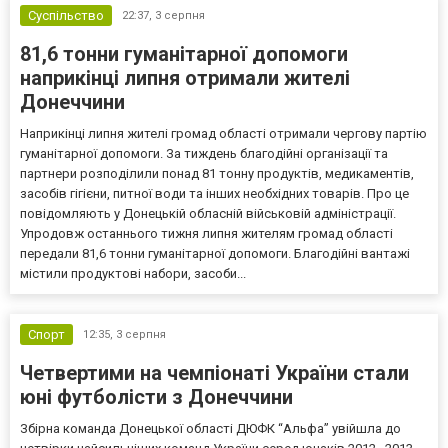
Суспільство
22:37,
3 серпня
81,6 тонни гуманітарної допомоги
наприкінці липня отримали жителі
Донеччини
Наприкінці липня жителі громад області отримали чергову партію
гуманітарної допомоги. За тиждень благодійні організації та
партнери розподілили понад 81 тонну продуктів, медикаментів,
засобів гігієни, питної води та інших необхідних товарів. Про це
повідомляють у Донецькій обласній військовій адміністрації.
Упродовж останнього тижня липня жителям громад області
передали 81,6 тонни гуманітарної допомоги. Благодійні вантажі
містили продуктові набори, засоби...
Спорт
12:35,
3 серпня
Четвертими на чемпіонаті України стали
юні футболісти з Донеччини
Збірна команда Донецької області ДЮФК “Альфа” увійшла до