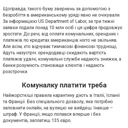
Щоправда, такого буму звернень за допомогою з
безробіття в американському уряді явно не очікували.
За інформацією US Department of Labor, за три тижні
заявки подали понад 10 млн осіб і ця цифра продовжує
зростати. До речі, від оплати комунальних, орендних і
платежів по кредитах американців ніхто не звільняв.
Але всім, хто відчуває тимчасові фінансові труднощі,
йдуть назустріч: орендодавці скидають вартість
платежів удвічі, комунальні служби надають знижки, а
банки розуміють становище клієнтів і надають
розстрочки.
Комуналку платити треба
Найжорсткіші правила карантину діють в Італії, Іспанії
та Франції. Без спеціального дозволу, яке потрібно
заповнити онлайн, на вулицю не вийдеш. Інакше –
штраф. У Франції, якщо попався вперше і без
документів, заплатиш 135 євро.