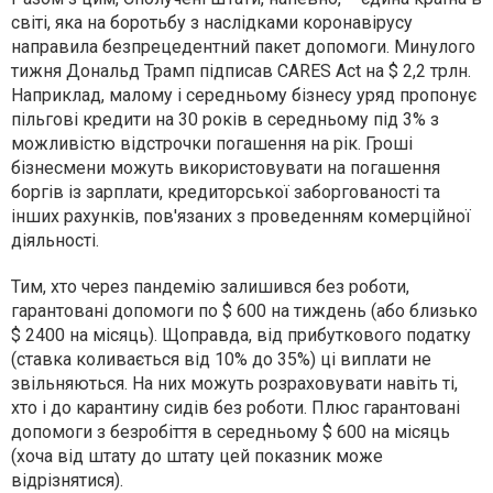
світі, яка на боротьбу з наслідками коронавірусу
направила безпрецедентний пакет допомоги. Минулого
тижня Дональд Трамп підписав CARES Act на $ 2,2 трлн.
Наприклад, малому і середньому бізнесу уряд пропонує
пільгові кредити на 30 років в середньому під 3% з
можливістю відстрочки погашення на рік. Гроші
бізнесмени можуть використовувати на погашення
боргів із зарплати, кредиторської заборгованості та
інших рахунків, пов'язаних з проведенням комерційної
діяльності.
Тим, хто через пандемію залишився без роботи,
гарантовані допомоги по $ 600 на тиждень (або близько
$ 2400 на місяць). Щоправда, від прибуткового податку
(ставка коливається від 10% до 35%) ці виплати не
звільняються. На них можуть розраховувати навіть ті,
хто і до карантину сидів без роботи. Плюс гарантовані
допомоги з безробіття в середньому $ 600 на місяць
(хоча від штату до штату цей показник може
відрізнятися).