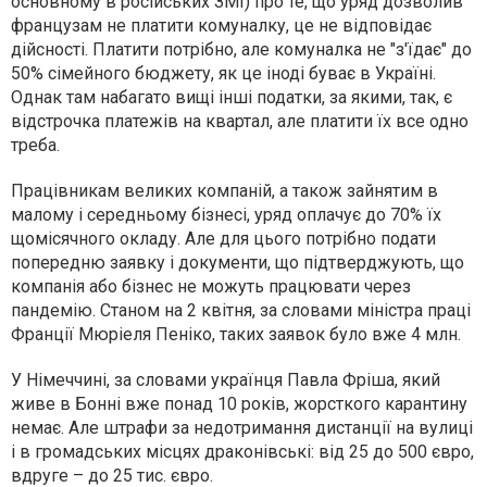
основному в російських ЗМІ) про те, що уряд дозволив
французам не платити комуналку, це не відповідає
дійсності. Платити потрібно, але комуналка не "з'їдає" до
50% сімейного бюджету, як це іноді буває в Україні.
Однак там набагато вищі інші податки, за якими, так, є
відстрочка платежів на квартал, але платити їх все одно
треба.
Працівникам великих компаній, а також зайнятим в
малому і середньому бізнесі, уряд оплачує до 70% їх
щомісячного окладу. Але для цього потрібно подати
попередню заявку і документи, що підтверджують, що
компанія або бізнес не можуть працювати через
пандемію. Станом на 2 квітня, за словами міністра праці
Франції Мюріеля Пеніко, таких заявок було вже 4 млн.
У Німеччині, за словами українця Павла Фріша, який
живе в Бонні вже понад 10 років, жорсткого карантину
немає. Але штрафи за недотримання дистанції на вулиці
і в громадських місцях драконівські: від 25 до 500 євро,
вдруге – до 25 тис. євро.