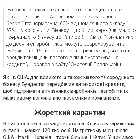
"Від оплати комуналки і відсотків по кредитах ніхто
нікого не звільняв. Але допомога з вимушеного
безробіття нормальна: 60% від щомісячного окладу і
67% – у кого є діти. Бізнесу – до 9 тис. євро (для малого
і середнього бізнесу до п'яти осіб – Авт.). Фірми, в яких
до десяти співробітників, можуть розраховувати на
субсидію до 15 тис. євро. Гроші призначені для оплати
оренди приміщень, взятого в лізинг устаткування і
кредитів", – розповів сайту "Сьогодні" Павло Фріш.
Як і в США, для великого, а також малого та середнього
бізнесу Бундестаг передбачив антикризові кредити,
щоб підтримати вітчизняних виробників і запобігти їх
можливому поглинанню іноземними компаніями.
Жорсткий карантин
В Італії та Іспанії ситуація критична. Кількість заражених
в Італії – майже 120 тис. осіб. На третьому місці після
США і Італії – Іспанія – трохи більше 119 тис. У цих двох