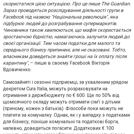
скористатися цією ситуацією. Про це пише The Guardian.
Зараз проводяться розслідування діяльності групи в
Facebook під назвою "Національна революція", яка
підбурює людей до розграбування супермаркетів.
Чиновники також хвилюються, що мафія скористається
зростаючою бідністю, намагаючись залучити людей до
своєї організації. Тим часом податки для малого та
середнього бізнесу припинені, але не скасовані. Тобто,
власникам доведеться знайти гроші на їх оплату після
карантину"
, – пише в своєму Facebook Вікторія
Вдовиченко.
Самозайняті і сезонні підприємці, за ухваленим урядом
декретом Cura Italia, можуть розраховувати на
отримання з держбюджету по € 600. Ще по 50% від
щомісячного окладу можуть отримати сім'ї з дітьми
(причому, кожен з батьків). Фізособи поки можуть не
платити за комуналку. Однак, як і у випадку з податками
для бізнесу, пізніше комунальні та податкові борги,
напевно, доведеться погасити. Додаткових € 100