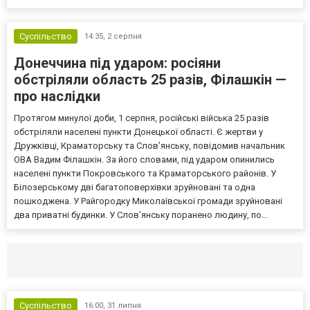
Суспільство
14:35,
2 серпня
Донеччина під ударом: росіяни
обстріляли область 25 разів, Філашкін —
про наслідки
Протягом минулої доби, 1 серпня, російські війська 25 разів
обстріляли населені пункти Донецької області. Є жертви у
Дружківці, Краматорську та Слов’янську, повідомив начальник
ОВА Вадим Філашкін. За його словами, під ударом опинились
населені пункти Покровського та Краматорського районів. У
Білозерському дві багатоповерхівки зруйновані та одна
пошкоджена. У Райгородку Миколаївської громади зруйновані
два приватні будинки. У Слов’янську поранено людину, по...
Селидово и Новогродовке
Справочная
Так
Суспільство
16:00,
31 липня