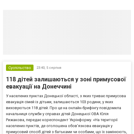
Суспільство
23:40,
5 серпня
118 дітей залишаються у зоні примусової
евакуації на Донеччині
У населених пунктах Донецької області, з яких триває примусова
евакуація сімей із дітьми, залишаються 103 родини, у яких
виховуються 118 дітей. Про це на онлайн-брифінгу повідомила
начальниця служби у справах дітей Донецької ОВА Юлія
Рижакова, передає кореспондент Укрінформу. «На території
населених пунктів, де оголошена обов’язкова евакуація у
примусовий спосіб дітей з батьками чи особами, що їх замінюють,