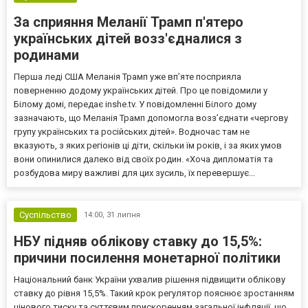
За сприяння Меланії Трамп п'ятеро
українських дітей возз'єдналися з
родинами
Перша леді США Меланія Трамп уже впʼяте посприяла
поверненню додому українських дітей. Про це повідомили у
Білому домі, передає inshe.tv. У повідомленні Білого дому
зазначають, що Меланія Трамп допомогла возз’єднати «чергову
групу українських та російських дітей». Водночас там не
вказують, з яких регіонів ці діти, скільки їм років, і за яких умов
вони опинилися далеко від своїх родин. «Хоча дипломатія та
розбудова миру важливі для цих зусиль, їх перевершує...
Суспільство
14:00,
31 липня
НБУ підняв облікову ставку до 15,5%:
причини посилення монетарної політики
Національний банк України ухвалив рішення підвищити облікову
ставку до рівня 15,5%. Такий крок регулятор пояснює зростанням
цінового тиску та суттєвим прискоренням загальної інфляції, що