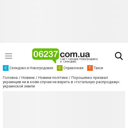
С
Селидово и Новогродовке
С
Справочная
Т
Такси
Головна
Новини
Новини політики
Порошенко призвал
украинцев ни в коем случае не верить в «тотальную распродажу»
украинской земли