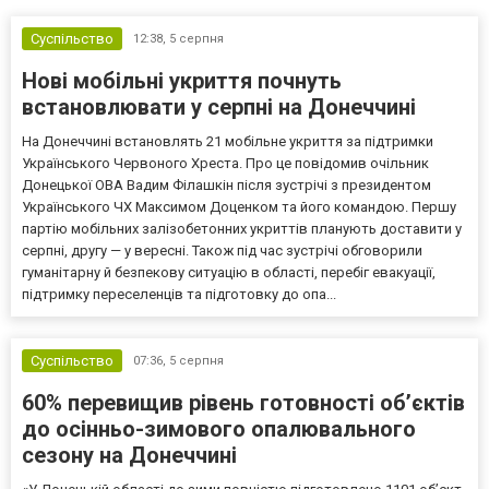
Суспільство
12:38,
5 серпня
Нові мобільні укриття почнуть
встановлювати у серпні на Донеччині
На Донеччині встановлять 21 мобільне укриття за підтримки
Українського Червоного Хреста. Про це повідомив очільник
Донецької ОВА Вадим Філашкін після зустрічі з президентом
Українського ЧХ Максимом Доценком та його командою. Першу
партію мобільних залізобетонних укриттів планують доставити у
серпні, другу — у вересні. Також під час зустрічі обговорили
гуманітарну й безпекову ситуацію в області, перебіг евакуації,
підтримку переселенців та підготовку до опа...
Суспільство
07:36,
5 серпня
60% перевищив рівень готовності об’єктів
до осінньо-зимового опалювального
сезону на Донеччині