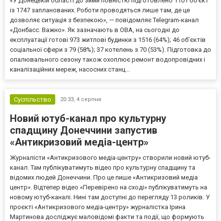
«У Донецькій області до зими повністю підготовлено 1101 об’єкт
із 1747 запланованих. Роботи проводяться лише там, де це
дозволяє ситуація з безпекою», — повідомляє Telegram-канал
«Донбасс. Важно». Як зазначають в ОВА, на сьогодні до
експлуатації готові 973 житлові будинки з 1516 (64%); 46 об’єктів
соціальної сфери з 79 (58%); 37 котелень з 70 (53%). Підготовка до
опалювального сезону також охоплює ремонт водопровідних і
каналізаційних мереж, насосних станц...
Суспільство
20:33,
4 серпня
Новий ютуб-канал про культурну
спадщину Донеччини запустив
«Антикризовий медіа-центр»
Журналісти «Антикризового медіа-центру» створили новий ютуб-
канал. Там публікуватимуть відео про культурну спадщину та
відомих людей Донеччини. Про це пише «Антикризовий медіа
центр». Відтепер відео «Перевірено на сході» публікуватимуть на
новому ютуб-каналі. Нині там доступні до перегляду 13 роликів. У
проєкті «Антикризового медіа-центру» журналістка Ірина
Мартинова досліджує маловідомі факти та події, що формують