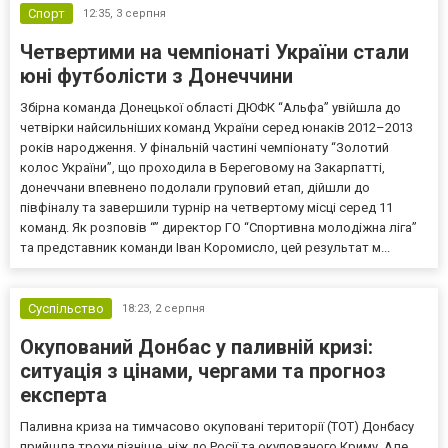
Спорт
12:35,
3 серпня
Четвертими на чемпіонаті України стали
юні футболісти з Донеччини
Збірна команда Донецької області ДЮФК “Альфа” увійшла до
четвірки найсильніших команд України серед юнаків 2012–2013
років народження. У фінальній частині чемпіонату “Золотий
колос України”, що проходила в Береговому на Закарпатті,
донеччани впевнено подолали груповий етап, дійшли до
півфіналу та завершили турнір на четвертому місці серед 11
команд. Як розповів “” директор ГО “Спортивна молодіжна ліга”
та представник команди Іван Коромисло, цей результат м...
Суспільство
18:23,
2 серпня
Окупований Донбас у паливній кризі:
ситуація з цінами, чергами та прогноз
експерта
Паливна криза на тимчасово окуповані території (ТОТ) Донбасу
прийшла трохи пізніше, ніж до Росії та окупованого Криму. Але