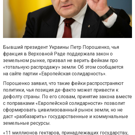
Бывший президент Украины Петр Порошенко, чья
фракция в Верховной Раде поддержала закон о
земельном рынке, призвал не верить фейкам про
«тотальную распродажу» земли. Об этом сообщается
на сайте партии «Европейская солидарность».
Порошенко заявил, что такие фейки распространяют
политики, чья позиция де-факто может привести к
дефолту страны. По его словам, принятие закона вместе
с поправками «Европейской солидарности» позволит
сформировать цивилизованный рынок земли, но не
даст «разбазарить» государственные и коммунальные
земельные ресурсы.
«11 миллионов гектаров, принадлежащих государству,