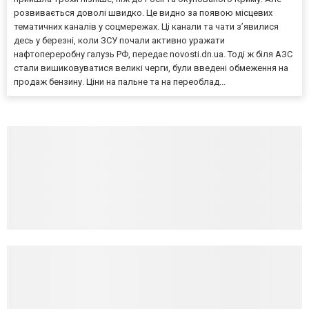
розвивається доволі швидко. Це видно за появою місцевих
тематичних каналів у соцмережах. Ці канали та чати з’явилися
десь у березні, коли ЗСУ почали активно уражати
нафтопереробну галузь РФ, передає novosti.dn.ua. Тоді ж біля АЗС
стали вишиковуватися великі черги, були введені обмеження на
продаж бензину. Ціни на пальне та на переоблад...