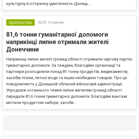
культурну й історичну ідентичність Донець...
Суспільство
22:37,
3 серпня
81,6 тонни гуманітарної допомоги
наприкінці липня отримали жителі
Донеччини
Наприкінці липня жителі громад області отримали чергову партію
гуманітарної допомоги. За тиждень благодійні організації та
партнери розподілили понад 81 тонну продуктів, медикаментів,
засобів гігієни, питної води та інших необхідних товарів. Про це
повідомляють у Донецькій обласній військовій адміністрації.
Упродовж останнього тижня липня жителям громад області
передали 81,6 тонни гуманітарної допомоги. Благодійні вантажі
містили продуктові набори, засоби...
Селидово и Новогродовке
Справочная
Так