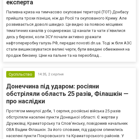
експерта
Паливна криза на тимчасово окуповані території (ТОТ) Донбасу
прийшла трохи пізніше, ніж до Росії та окупованого Криму. Але
розвивається доволі швидко. Це видно за появою місцевих
тематичних каналів у соцмережах. Ці канали та чати з’явилися
десь у березні, коли ЗСУ почали активно уражати
нафтопереробну галузь РФ, передає novosti.dn.ua. Тоді ж біля АЗС
стали вишиковуватися великі черги, були введені обмеження на
продаж бензину. Ціни на пальне та на переоблад...
Суспільство
14:35,
2 серпня
Донеччина під ударом: росіяни
обстріляли область 25 разів, Філашкін —
про наслідки
Протягом минулої доби, 1 серпня, російські війська 25 разів
обстріляли населені пункти Донецької області. Є жертви у
Дружківці, Краматорську та Слов’янську, повідомив начальник
ОВА Вадим Філашкін. За його словами, під ударом опинились
населені пункти Покровського та Краматорського районів. У