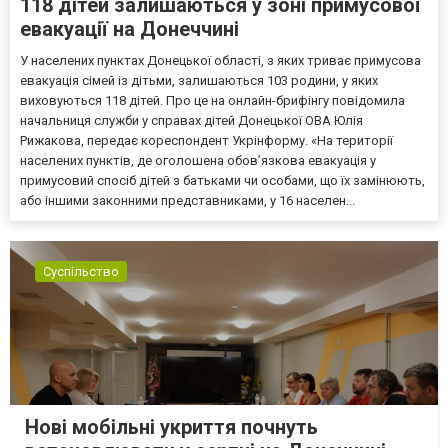
118 дітей залишаються у зоні примусової
евакуації на Донеччині
У населених пунктах Донецької області, з яких триває примусова
евакуація сімей із дітьми, залишаються 103 родини, у яких
виховуються 118 дітей. Про це на онлайн-брифінгу повідомила
начальниця служби у справах дітей Донецької ОВА Юлія
Рижакова, передає кореспондент Укрінформу. «На території
населених пунктів, де оголошена обов’язкова евакуація у
примусовий спосіб дітей з батьками чи особами, що їх замінюють,
або іншими законними представниками, у 16 населен...
Суспільство
Нові мобільні укриття почнуть