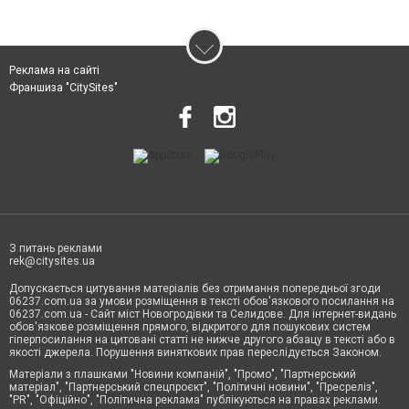
Реклама на сайті
Франшиза "CitySites"
З питань реклами
rek@citysites.ua
Допускається цитування матеріалів без отримання попередньої згоди
06237.com.ua за умови розміщення в тексті обов'язкового посилання на
06237.com.ua - Сайт міст Новогродівки та Селидове. Для інтернет-видань
обов'язкове розміщення прямого, відкритого для пошукових систем
гіперпосилання на цитовані статті не нижче другого абзацу в тексті або в
якості джерела. Порушення виняткових прав переслідується Законом.
Матеріали з плашками "Новини компаній", "Промо", "Партнерський
матеріал", "Партнерський спецпроєкт", "Політичні новини", "Пресреліз",
"PR", "Офіційно", "Політична реклама" публікуються на правах реклами.