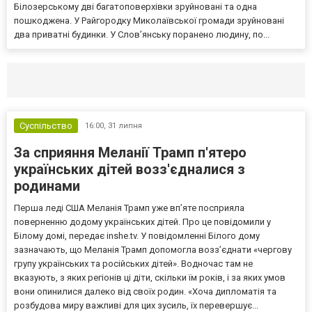
Білозерському дві багатоповерхівки зруйновані та одна
пошкоджена. У Райгородку Миколаївської громади зруйновані
два приватні будинки. У Слов’янську поранено людину, по...
Селидово и Новогродовке
Справочная
Так
Суспільство
16:00,
31 липня
За сприяння Меланії Трамп п'ятеро
українських дітей возз'єдналися з
родинами
Перша леді США Меланія Трамп уже впʼяте посприяла
поверненню додому українських дітей. Про це повідомили у
Білому домі, передає inshe.tv. У повідомленні Білого дому
зазначають, що Меланія Трамп допомогла возз’єднати «чергову
групу українських та російських дітей». Водночас там не
вказують, з яких регіонів ці діти, скільки їм років, і за яких умов
вони опинилися далеко від своїх родин. «Хоча дипломатія та
розбудова миру важливі для цих зусиль, їх перевершує...