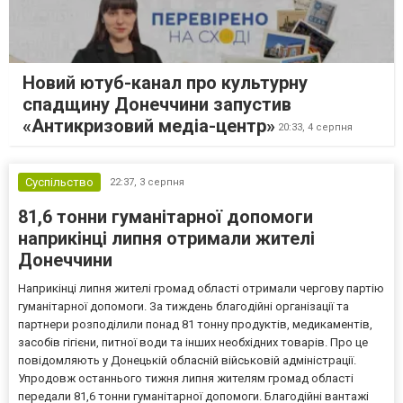
Новий ютуб-канал про культурну
спадщину Донеччини запустив
«Антикризовий медіа-центр»
20:33,
4 серпня
Суспільство
22:37,
3 серпня
81,6 тонни гуманітарної допомоги
наприкінці липня отримали жителі
Донеччини
Наприкінці липня жителі громад області отримали чергову партію
гуманітарної допомоги. За тиждень благодійні організації та
партнери розподілили понад 81 тонну продуктів, медикаментів,
засобів гігієни, питної води та інших необхідних товарів. Про це
повідомляють у Донецькій обласній військовій адміністрації.
Упродовж останнього тижня липня жителям громад області
передали 81,6 тонни гуманітарної допомоги. Благодійні вантажі