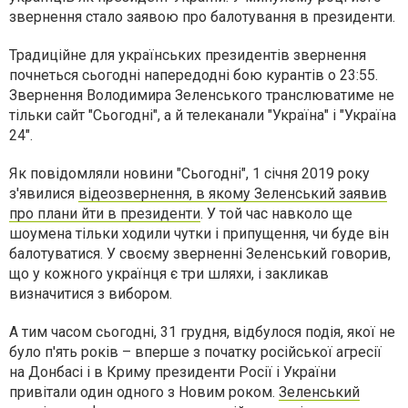
звернення стало заявою про балотування в президенти.
Традиційне для українських президентів звернення
почнеться сьогодні напередодні бою курантів о 23:55.
Звернення Володимира Зеленського транслюватиме не
тільки сайт "Сьогодні", а й телеканали "Україна" і "Україна
24".
Як повідомляли новини "Сьогодні", 1 січня 2019 року
з'явилися
відеозвернення, в якому Зеленський заявив
про плани йти в президенти
. У той час навколо ще
шоумена тільки ходили чутки і припущення, чи буде він
балотуватися. У своєму зверненні Зеленський говорив,
що у кожного українця є три шляхи, і закликав
визначитися з вибором.
А тим часом сьогодні, 31 грудня, відбулося подія, якої не
було п'ять років – вперше з початку російської агресії
на Донбасі і в Криму президенти Росії і України
привітали один одного з Новим роком.
Зеленський