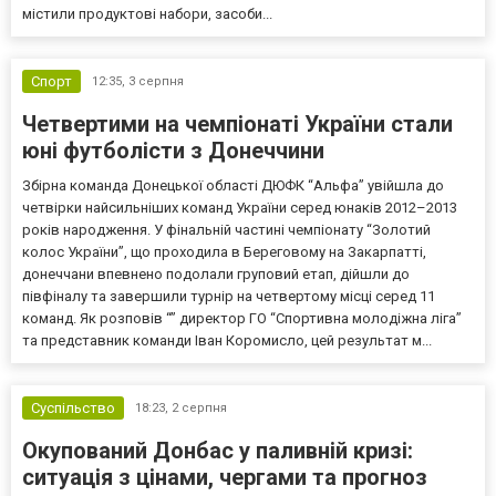
містили продуктові набори, засоби...
Спорт
12:35,
3 серпня
Четвертими на чемпіонаті України стали
юні футболісти з Донеччини
Збірна команда Донецької області ДЮФК “Альфа” увійшла до
четвірки найсильніших команд України серед юнаків 2012–2013
років народження. У фінальній частині чемпіонату “Золотий
колос України”, що проходила в Береговому на Закарпатті,
донеччани впевнено подолали груповий етап, дійшли до
півфіналу та завершили турнір на четвертому місці серед 11
команд. Як розповів “” директор ГО “Спортивна молодіжна ліга”
та представник команди Іван Коромисло, цей результат м...
Суспільство
18:23,
2 серпня
Окупований Донбас у паливній кризі:
ситуація з цінами, чергами та прогноз