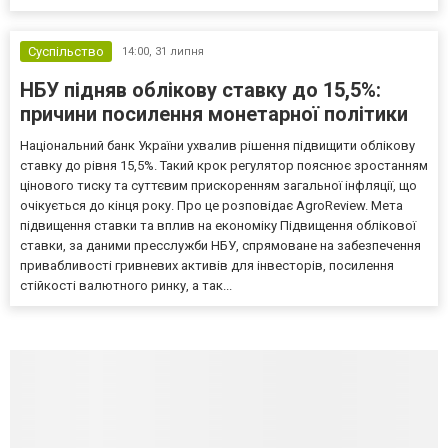
Суспільство
14:00,
31 липня
НБУ підняв облікову ставку до 15,5%:
причини посилення монетарної політики
Національний банк України ухвалив рішення підвищити облікову
ставку до рівня 15,5%. Такий крок регулятор пояснює зростанням
цінового тиску та суттєвим прискоренням загальної інфляції, що
очікується до кінця року. Про це розповідає AgroReview. Мета
підвищення ставки та вплив на економіку Підвищення облікової
ставки, за даними пресслужби НБУ, спрямоване на забезпечення
привабливості гривневих активів для інвесторів, посилення
стійкості валютного ринку, а так...