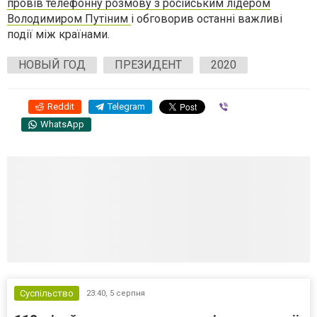
провів телефонну розмову з російським лідером
Володимиром Путіним
і обговорив останні важливі
події між країнами.
НОВЫЙ ГОД
ПРЕЗИДЕНТ
2020
Reddit
Telegram
Viber
WhatsApp
Суспільство
23:40,
5 серпня