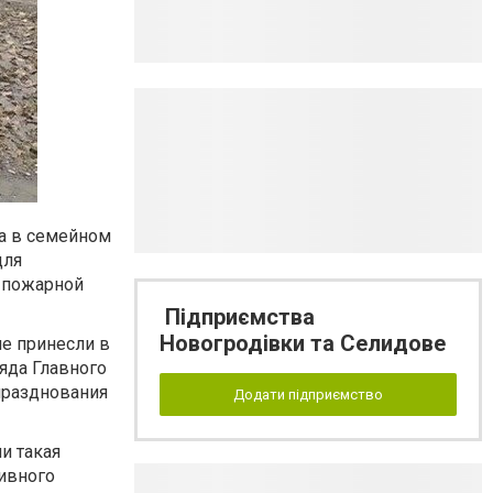
да в семейном
для
и пожарной
Підприємства
Новогродівки та Селидове
не принесли в
яда Главного
празднования
Додати підприємство
и такая
тивного