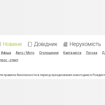
Новини
Довідник
Нерухомість
Афіша
Авто / Мото
Оголошення
Карта міста
Погода
Д
прос - ответ
и правила безопасности в период празднования новогодних и Рождес