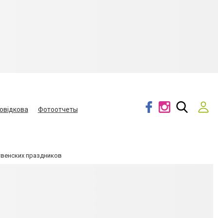
овідкова
Фотоотчеты
твенских праздников