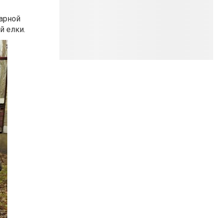
арной
й елки.