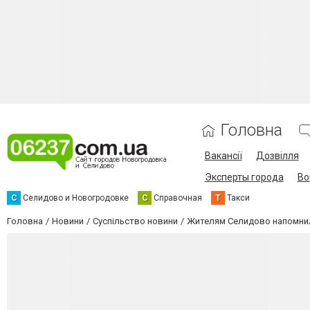
Головна
Вакансії
Дозвілля
Эксперты города
Во
С
Селидово и Новогродовке
С
Справочная
Т
Такси
Головна
Новини
Суспільство новини
Жителям Селидово напомнил