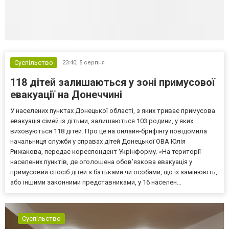
Суспільство
23:40,
5 серпня
118 дітей залишаються у зоні примусової
евакуації на Донеччині
У населених пунктах Донецької області, з яких триває примусова
евакуація сімей із дітьми, залишаються 103 родини, у яких
виховуються 118 дітей. Про це на онлайн-брифінгу повідомила
начальниця служби у справах дітей Донецької ОВА Юлія
Рижакова, передає кореспондент Укрінформу. «На території
населених пунктів, де оголошена обов’язкова евакуація у
примусовий спосіб дітей з батьками чи особами, що їх замінюють,
або іншими законними представниками, у 16 населен...
Суспільство