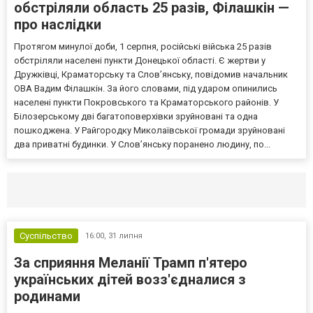
обстріляли область 25 разів, Філашкін —
про наслідки
Протягом минулої доби, 1 серпня, російські війська 25 разів
обстріляли населені пункти Донецької області. Є жертви у
Дружківці, Краматорську та Слов’янську, повідомив начальник
ОВА Вадим Філашкін. За його словами, під ударом опинились
населені пункти Покровського та Краматорського районів. У
Білозерському дві багатоповерхівки зруйновані та одна
пошкоджена. У Райгородку Миколаївської громади зруйновані
два приватні будинки. У Слов’янську поранено людину, по...
Селидово и Новогродовке
Справочная
Так
Суспільство
16:00,
31 липня
За сприяння Меланії Трамп п'ятеро
українських дітей возз'єдналися з
родинами