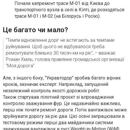
Почали капремонт траси М-01 від Києва до
транспортного вузла в селі в Кіпті, де розходяться
траси М-01 і М-02 (на Білорусь і Росію).
Це багато чи мало?
"Темпи відновлення доріг не встигають за темпами
руйнування. Щоб цього не відбувалося треба
ремонтувати близько 30 тисяч км на рік", – вважає
Роман Хміль, голова правління громадської організації
"Моя дорога".
Але, з іншого боку, "Укравтодор" зробив багато вірних
кроків, зазначає експерт. Наприклад, запущений
незалежний контроль якості дорожніх робіт.
Також
стартував пілотний проєкт зі впровадження
контролю зважування фур
. Це надзвичайно важливо,
перш ніж почати ремонт дороги. Потік вантажівок може
зруйнувати дорогу за рік-два. Цієї осені запрацювали в
тестовому режимі перші два майданчики
системи
зважування вантажівок в русі Weight-in-Motion (WiM)