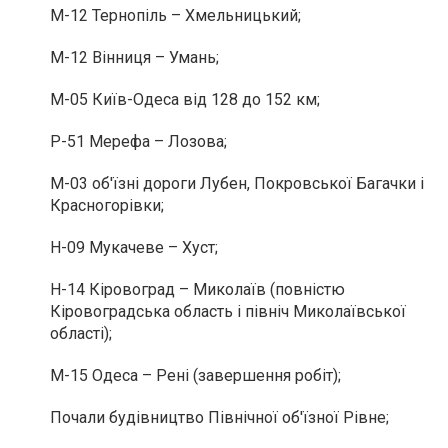
М-12 Тернопіль – Хмельницький;
М-12 Вінниця – Умань;
М-05 Київ-Одеса від 128 до 152 км;
Р-51 Мерефа – Лозова;
М-03 об'їзні дороги Лубен, Покровської Багачки і
Красногорівки;
Н-09 Мукачеве – Хуст;
Н-14 Кіровоград – Миколаїв (повністю
Кіровоградська область і північ Миколаївської
області);
М-15 Одеса – Рені (завершення робіт);
Почали будівництво Північної об'їзної Рівне;