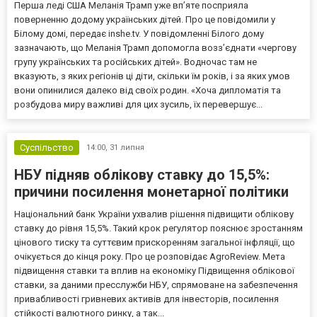
Перша леді США Меланія Трамп уже впʼяте посприяла
поверненню додому українських дітей. Про це повідомили у
Білому домі, передає inshe.tv. У повідомленні Білого дому
зазначають, що Меланія Трамп допомогла возз’єднати «чергову
групу українських та російських дітей». Водночас там не
вказують, з яких регіонів ці діти, скільки їм років, і за яких умов
вони опинилися далеко від своїх родин. «Хоча дипломатія та
розбудова миру важливі для цих зусиль, їх перевершує...
Суспільство
14:00,
31 липня
НБУ підняв облікову ставку до 15,5%:
причини посилення монетарної політики
Національний банк України ухвалив рішення підвищити облікову
ставку до рівня 15,5%. Такий крок регулятор пояснює зростанням
цінового тиску та суттєвим прискоренням загальної інфляції, що
очікується до кінця року. Про це розповідає AgroReview. Мета
підвищення ставки та вплив на економіку Підвищення облікової
ставки, за даними пресслужби НБУ, спрямоване на забезпечення
привабливості гривневих активів для інвесторів, посилення
стійкості валютного ринку, а так...