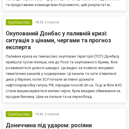
та представник команди Іван Коромисло, цей результат м...
Суспільство
18:23,
2 серпня
Окупований Донбас у паливній кризі:
ситуація з цінами, чергами та прогноз
експерта
Паливна криза на тимчасово окуповані території (ТОТ) Донбасу
прийшла трохи пізніше, ніж до Росії та окупованого Криму. Але
розвивається доволі швидко. Це видно за появою місцевих
тематичних каналів у соцмережах. Ці канали та чати з’явилися
десь у березні, коли ЗСУ почали активно уражати
нафтопереробну галузь РФ, передає novosti.dn.ua. Тоді ж біля АЗС
стали вишиковуватися великі черги, були введені обмеження на
продаж бензину. Ціни на пальне та на переоблад...
Суспільство
14:35,
2 серпня
Донеччина під ударом: росіяни