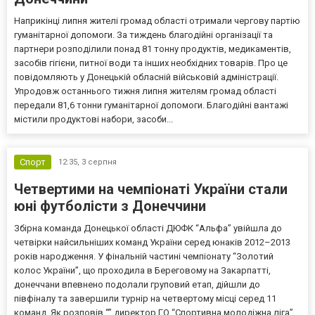
Наприкінці липня жителі громад області отримали чергову партію
гуманітарної допомоги. За тиждень благодійні організації та
партнери розподілили понад 81 тонну продуктів, медикаментів,
засобів гігієни, питної води та інших необхідних товарів. Про це
повідомляють у Донецькій обласній військовій адміністрації.
Упродовж останнього тижня липня жителям громад області
передали 81,6 тонни гуманітарної допомоги. Благодійні вантажі
містили продуктові набори, засоби...
Спорт
12:35,
3 серпня
Четвертими на чемпіонаті України стали
юні футболісти з Донеччини
Збірна команда Донецької області ДЮФК “Альфа” увійшла до
четвірки найсильніших команд України серед юнаків 2012–2013
років народження. У фінальній частині чемпіонату “Золотий
колос України”, що проходила в Береговому на Закарпатті,
донеччани впевнено подолали груповий етап, дійшли до
півфіналу та завершили турнір на четвертому місці серед 11
команд. Як розповів “” директор ГО “Спортивна молодіжна ліга”