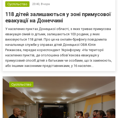
Суспільство
23:40,
Вчора
118 дітей залишаються у зоні примусової
евакуації на Донеччині
У населених пунктах Донецької області, з яких триває примусова
евакуація сімей із дітьми, залишаються 103 родини, у яких
виховуються 118 дітей. Про це на онлайн-брифінгу повідомила
начальниця служби у справах дітей Донецької ОВА Юлія
Рижакова, передає кореспондент Укрінформу. «На території
населених пунктів, де оголошена обов’язкова евакуація у
примусовий спосіб дітей з батьками чи особами, що їх замінюють,
або іншими законними представниками, у 16 населен...
Суспільство