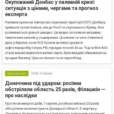
Окупований Донбас у паливній кризі:
ситуація з цінами, чергами та прогноз
експерта
Паливна криза на тимчасово окуповані території (ТОТ) Донбасу
прийшла трохи пізніше, ніж до Росії та окупованого Криму. Але
розвивається доволі швидко. Це видно за появою місцевих
тематичних каналів у соцмережах. Ці канали та чати з’явилися
десь у березні, коли ЗСУ почали активно уражати
нафтопереробну галузь РФ, передає novosti.dn.ua. Тоді ж біля АЗС
стали вишиковуватися великі черги, були введені обмеження на
продаж бензину. Ціни на пальне та на переоблад...
Суспільство
14:35,
2 серпня
Донеччина під ударом: росіяни
обстріляли область 25 разів, Філашкін —
про наслідки
Протягом минулої доби, 1 серпня, російські війська 25 разів
обстріляли населені пункти Донецької області. Є жертви у
Дружківці, Краматорську та Слов’янську, повідомив начальник