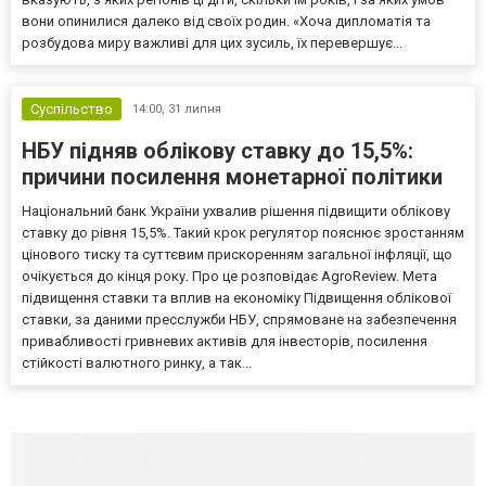
вони опинилися далеко від своїх родин. «Хоча дипломатія та
розбудова миру важливі для цих зусиль, їх перевершує...
Суспільство
14:00,
31 липня
НБУ підняв облікову ставку до 15,5%:
причини посилення монетарної політики
Національний банк України ухвалив рішення підвищити облікову
ставку до рівня 15,5%. Такий крок регулятор пояснює зростанням
цінового тиску та суттєвим прискоренням загальної інфляції, що
очікується до кінця року. Про це розповідає AgroReview. Мета
підвищення ставки та вплив на економіку Підвищення облікової
ставки, за даними пресслужби НБУ, спрямоване на забезпечення
привабливості гривневих активів для інвесторів, посилення
стійкості валютного ринку, а так...