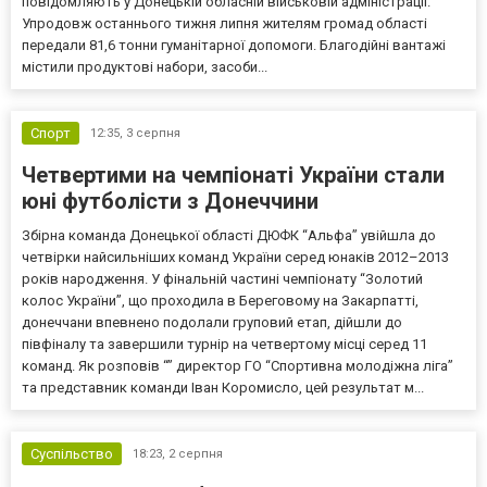
повідомляють у Донецькій обласній військовій адміністрації.
Упродовж останнього тижня липня жителям громад області
передали 81,6 тонни гуманітарної допомоги. Благодійні вантажі
містили продуктові набори, засоби...
Спорт
12:35,
3 серпня
Четвертими на чемпіонаті України стали
юні футболісти з Донеччини
Збірна команда Донецької області ДЮФК “Альфа” увійшла до
четвірки найсильніших команд України серед юнаків 2012–2013
років народження. У фінальній частині чемпіонату “Золотий
колос України”, що проходила в Береговому на Закарпатті,
донеччани впевнено подолали груповий етап, дійшли до
півфіналу та завершили турнір на четвертому місці серед 11
команд. Як розповів “” директор ГО “Спортивна молодіжна ліга”
та представник команди Іван Коромисло, цей результат м...
Суспільство
18:23,
2 серпня