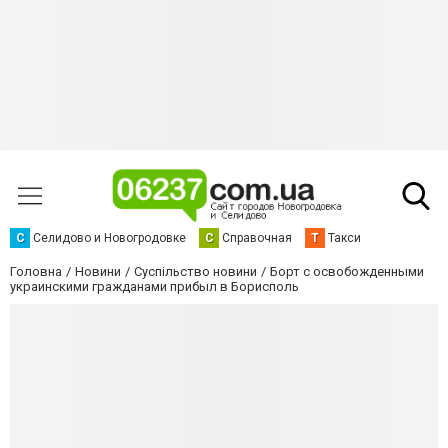
С
Селидово и Новогродовке
С
Справочная
Т
Такси
Головна
Новини
Суспільство новини
Борт с освобожденными
украинскими гражданами прибыл в Борисполь