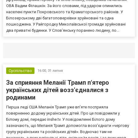
ОВА Вадим Філашкін. За його словами, під ударом опинились
населені пункти Покровського та Краматорського районів. У
Білозерському дві багатоповерхівки зруйновані та одна
пошкоджена. У Райгородку Миколаївської громади зруйновані
два приватні будинки. У Слов’янську поранено людину, по...
Селидово и Новогродовке
Справочная
Так
Суспільство
16:00,
31 липня
За сприяння Меланії Трамп п'ятеро
українських дітей возз'єдналися з
родинами
Перша леді США Меланія Трамп уже впʼяте посприяла
поверненню додому українських дітей. Про це повідомили у
Білому домі, передає inshe.tv. У повідомленні Білого дому
зазначають, що Меланія Трамп допомогла возз’єднати «чергову
групу українських та російських дітей». Водночас там не
вказують, з яких регіонів ці діти, скільки їм років, і за яких умов