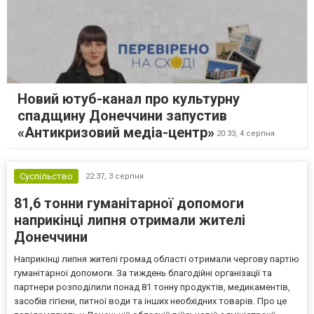
Новий ютуб-канал про культурну
спадщину Донеччини запустив
«Антикризовий медіа-центр»
20:33,
4 серпня
Суспільство
22:37,
3 серпня
81,6 тонни гуманітарної допомоги
наприкінці липня отримали жителі
Донеччини
Наприкінці липня жителі громад області отримали чергову партію
гуманітарної допомоги. За тиждень благодійні організації та
партнери розподілили понад 81 тонну продуктів, медикаментів,
засобів гігієни, питної води та інших необхідних товарів. Про це