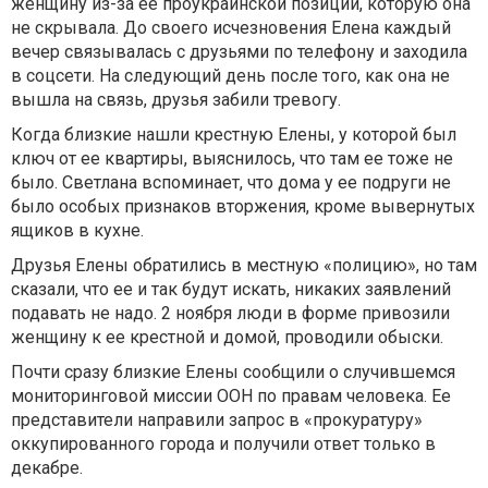
женщину из-за ее проукраинской позиции, которую она
не скрывала. До своего исчезновения Елена каждый
вечер связывалась с друзьями по телефону и заходила
в соцсети. На следующий день после того, как она не
вышла на связь, друзья забили тревогу.
Когда близкие нашли крестную Елены, у которой был
ключ от ее квартиры, выяснилось, что там ее тоже не
было. Светлана вспоминает, что дома у ее подруги не
было особых признаков вторжения, кроме вывернутых
ящиков в кухне.
Друзья Елены обратились в местную «полицию», но там
сказали, что ее и так будут искать, никаких заявлений
подавать не надо. 2 ноября люди в форме привозили
женщину к ее крестной и домой, проводили обыски.
Почти сразу близкие Елены сообщили о случившемся
мониторинговой миссии ООН по правам человека. Ее
представители направили запрос в «прокуратуру»
оккупированного города и получили ответ только в
декабре.