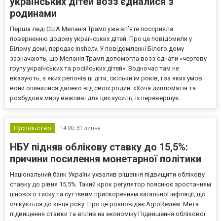
українських дітей возз'єдналися з
родинами
Перша леді США Меланія Трамп уже впʼяте посприяла
поверненню додому українських дітей. Про це повідомили у
Білому домі, передає inshe.tv. У повідомленні Білого дому
зазначають, що Меланія Трамп допомогла возз’єднати «чергову
групу українських та російських дітей». Водночас там не
вказують, з яких регіонів ці діти, скільки їм років, і за яких умов
вони опинилися далеко від своїх родин. «Хоча дипломатія та
розбудова миру важливі для цих зусиль, їх перевершує...
Суспільство
14:00,
31 липня
НБУ підняв облікову ставку до 15,5%:
причини посилення монетарної політики
Національний банк України ухвалив рішення підвищити облікову
ставку до рівня 15,5%. Такий крок регулятор пояснює зростанням
цінового тиску та суттєвим прискоренням загальної інфляції, що
очікується до кінця року. Про це розповідає AgroReview. Мета
підвищення ставки та вплив на економіку Підвищення облікової