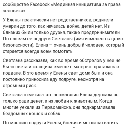
сообществе Facebook «Медийная инициатива за права
человека».
У Елены практически нет родственников, родители
умерли до того, как началась война, детей нет. Из
близких были только друзья, также предприниматели.
По словам ее подруги Светланы (имя изменено в целях
безопасности), Елена — очень добрый человек, который
старается всегда всем помогать.
Светлана рассказала, как во время обстрелов у нее не
было света и женщина вместе с матерью пряталась в
подвале. В это время у Елены свет дома был и она
постоянно приносила еду подруге, несмотря на
огромный риск.
Светлана отметила, что зоомагазин Елена держала не
только ради денег, а из любви к животным. Когда
многие уехали из Первомайска, она подкармливала
бездомных кошек и собак.
По мнению подруги Елены, боевики могли захватить