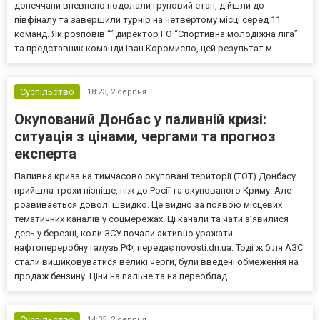
донеччани впевнено подолали груповий етап, дійшли до
півфіналу та завершили турнір на четвертому місці серед 11
команд. Як розповів “” директор ГО “Спортивна молодіжна ліга”
та представник команди Іван Коромисло, цей результат м...
Суспільство
18:23,
2 серпня
Окупований Донбас у паливній кризі:
ситуація з цінами, чергами та прогноз
експерта
Паливна криза на тимчасово окуповані території (ТОТ) Донбасу
прийшла трохи пізніше, ніж до Росії та окупованого Криму. Але
розвивається доволі швидко. Це видно за появою місцевих
тематичних каналів у соцмережах. Ці канали та чати з’явилися
десь у березні, коли ЗСУ почали активно уражати
нафтопереробну галузь РФ, передає novosti.dn.ua. Тоді ж біля АЗС
стали вишиковуватися великі черги, були введені обмеження на
продаж бензину. Ціни на пальне та на переоблад...
Суспільство
14:35,
2 серпня