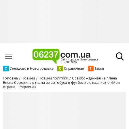
С
Селидово и Новогродовке
С
Справочная
Т
Такси
Головна
Новини
Новини політики
Освобожденная из плена
Елена Сорокина вышла из автобуса в футболке с надписью «Моя
страна — Украина»