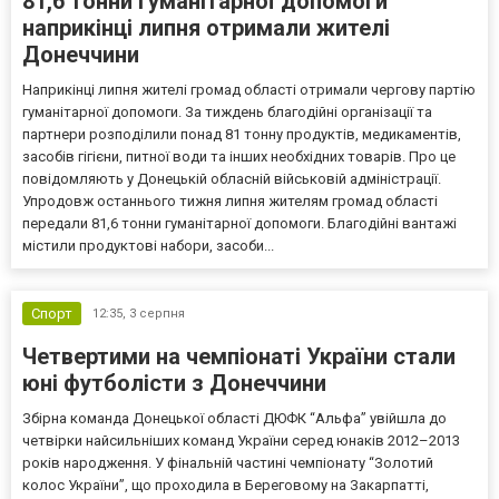
81,6 тонни гуманітарної допомоги
наприкінці липня отримали жителі
Донеччини
Наприкінці липня жителі громад області отримали чергову партію
гуманітарної допомоги. За тиждень благодійні організації та
партнери розподілили понад 81 тонну продуктів, медикаментів,
засобів гігієни, питної води та інших необхідних товарів. Про це
повідомляють у Донецькій обласній військовій адміністрації.
Упродовж останнього тижня липня жителям громад області
передали 81,6 тонни гуманітарної допомоги. Благодійні вантажі
містили продуктові набори, засоби...
Спорт
12:35,
3 серпня
Четвертими на чемпіонаті України стали
юні футболісти з Донеччини
Збірна команда Донецької області ДЮФК “Альфа” увійшла до
четвірки найсильніших команд України серед юнаків 2012–2013
років народження. У фінальній частині чемпіонату “Золотий
колос України”, що проходила в Береговому на Закарпатті,