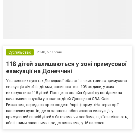
Суспільство
23:40,
5 серпня
118 дітей залишаються у зоні примусової
евакуації на Донеччині
У населених пунктах Донецької області, з яких триває примусова
евакуація сімей із дітьми, залишаються 103 родини, у яких
виховуються 118 дітей. Про це на онлайн-брифінгу повідомила
начальниця служби у справах дітей Донецької ОВА Юлія
Рижакова, передає кореспондент Укрінформу. «На території
населених пунктів, де оголошена обов’язкова евакуація у
примусовий спосіб дітей з батьками чи особами, що їх замінюють,
або іншими законними представниками, у 16 населен...