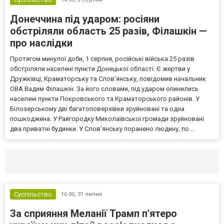
Донеччина під ударом: росіяни
обстріляли область 25 разів, Філашкін —
про наслідки
Протягом минулої доби, 1 серпня, російські війська 25 разів
обстріляли населені пункти Донецької області. Є жертви у
Дружківці, Краматорську та Слов’янську, повідомив начальник
ОВА Вадим Філашкін. За його словами, під ударом опинились
населені пункти Покровського та Краматорського районів. У
Білозерському дві багатоповерхівки зруйновані та одна
пошкоджена. У Райгородку Миколаївської громади зруйновані
два приватні будинки. У Слов’янську поранено людину, по...
Селидово и Новогродовке
Справочная
Так
Суспільство
16:00,
31 липня
За сприяння Меланії Трамп п'ятеро