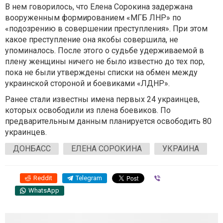
В нем говорилось, что Елена Сорокина задержана
вооруженным формированием «МГБ ЛНР» по
«подозрению в совершении преступления». При этом
какое преступление она якобы совершила, не
упоминалось. После этого о судьбе удерживаемой в
плену женщины ничего не было известно до тех пор,
пока не были утверждены списки на обмен между
украинской стороной и боевиками «ЛДНР».
Ранее стали известны имена первых 24 украинцев,
которых освободили из плена боевиков. По
предварительным данным планируется освободить 80
украинцев.
ДОНБАСС
ЕЛЕНА СОРОКИНА
УКРАИНА
Reddit
Telegram
Viber
WhatsApp