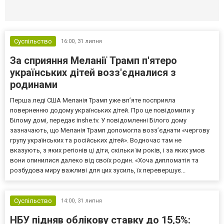
Селидово и Новогродовке
Справочная
Так
Суспільство
16:00,
31 липня
За сприяння Меланії Трамп п'ятеро
українських дітей возз'єдналися з
родинами
Перша леді США Меланія Трамп уже впʼяте посприяла
поверненню додому українських дітей. Про це повідомили у
Білому домі, передає inshe.tv. У повідомленні Білого дому
зазначають, що Меланія Трамп допомогла возз’єднати «чергову
групу українських та російських дітей». Водночас там не
вказують, з яких регіонів ці діти, скільки їм років, і за яких умов
вони опинилися далеко від своїх родин. «Хоча дипломатія та
розбудова миру важливі для цих зусиль, їх перевершує...
Суспільство
14:00,
31 липня
НБУ підняв облікову ставку до 15,5%: