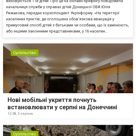
виховуються 118 дітей. Про це на онлайн-брифінгу повідомила
начальниця служби у справах дітей Донецької ОВА Юлія
Рижакова, передає кореспондент Укрінформу. «На території
населених пунктів, де оголошена обов’язкова евакуація у
примусовий спосіб дітей з батьками чи особами, що їх замінюють,
або іншими законними представниками, у 16 населен...
Суспільство
Нові мобільні укриття почнуть
встановлювати у серпні на Донеччині
12:38,
5 серпня
Суспільство