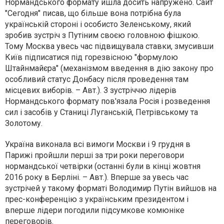
Нормандського формату йшла досить напружено.
Сайт
"Сегодня" писав
, що більше вона потрібна була
українській стороні і особисто Зеленському, який
зробив зустріч з Путіним своєю головною фішкою.
Тому Москва увесь час підвищувала ставки, змусивши
Київ підписатися під горезвісною "формулою
Штайнмайєра" (механізмом введення в дію закону про
особливий статус Донбасу після проведення там
місцевих виборів. – Авт.). З зустріччю лідерів
Нормандського формату пов'язала Росія і розведення
сил і засобів у Станиці Луганській, Петрівському та
Золотому.
Україна виконала всі вимоги Москви і 9 грудня в
Парижі пройшли перші за три роки переговори
нормандської четвірки (останні були в кінці жовтня
2016 року в Берліні. – Авт.). Вперше за увесь час
зустрічей у такому форматі Володимир Путін вийшов на
прес-конференцію з українським президентом і
вперше лідери погодили підсумкове комюніке
переговорів.