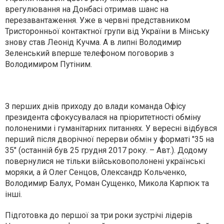
врегулювання на Донбасі отримав шанс на
перезавантаження. Уже в червні
представником
Тристоронньої контактної групи від України в Мінську
знову став Леонід Кучма
. А в липні Володимир
Зеленський вперше телефоном поговорив з
Володимиром Путіним.
З перших днів приходу до влади команда Офісу
президента сфокусувалася на пріоритетності обміну
полоненими і гуманітарних питаннях. У вересні відбувся
перший після дворічної перерви обмін у форматі "35 на
35" (останній був 25 грудня 2017 року. – Авт.). Додому
повернулися не тільки військовополонені українські
моряки, а й Олег Сенцов, Олександр Кольченко,
Володимир Балух, Роман Сущенко, Микола Карпюк та
інші.
Підготовка до першої за три роки зустрічі лідерів