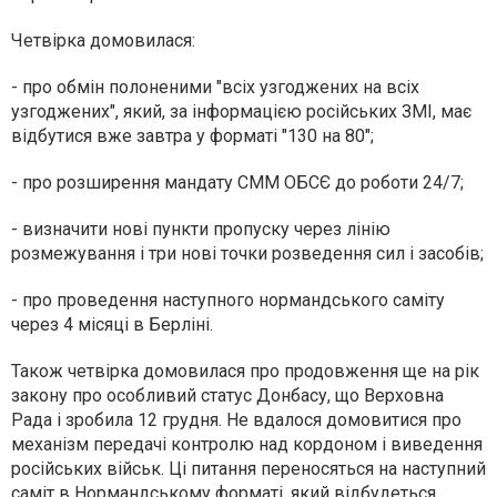
Четвірка домовилася
:
- про обмін полоненими "всіх узгоджених на всіх
узгоджених", який, за інформацією російських ЗМІ, має
відбутися вже завтра у форматі "130 на 80";
- про розширення мандату СММ ОБСЄ до роботи 24/7;
- визначити нові пункти пропуску через лінію
розмежування і три нові точки розведення сил і засобів;
- про проведення наступного нормандського саміту
через 4 місяці в Берліні.
Також четвірка домовилася про продовження ще на рік
закону про особливий статус Донбасу, що Верховна
Рада і зробила 12 грудня. Не вдалося домовитися про
механізм передачі контролю над кордоном і виведення
російських військ. Ці питання переносяться на наступний
саміт в Нормандському форматі, який відбудеться