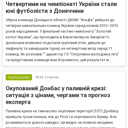
Четвертими на чемпіонаті України стали
юні футболісти з Донеччини
Збірна команда Донецької області ДЮФК “Альфа” увійшла до
четвірки найсильніших команд України серед юнаків 2012–2013
років народження. У фінальній частині чемпіонату “Золотий
колос України”, що проходила в Береговому на Закарпатті,
донеччани впевнено подолали груповий етап, дійшли до
півфіналу та завершили турнір на четвертому місці серед 11
команд. Як розповів “” директор ГО “Спортивна молодіжна ліга”
та представник команди Іван Коромисло, цей результат м...
Суспільство
18:23,
2 серпня
Окупований Донбас у паливній кризі:
ситуація з цінами, чергами та прогноз
експерта
Паливна криза на тимчасово окуповані території (ТОТ) Донбасу
прийшла трохи пізніше, ніж до Росії та окупованого Криму. Але
розвивається доволі швидко. Це видно за появою місцевих