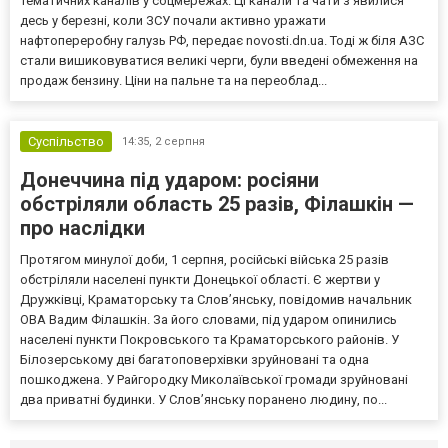
тематичних каналів у соцмережах. Ці канали та чати з’явилися
десь у березні, коли ЗСУ почали активно уражати
нафтопереробну галузь РФ, передає novosti.dn.ua. Тоді ж біля АЗС
стали вишиковуватися великі черги, були введені обмеження на
продаж бензину. Ціни на пальне та на переоблад...
Суспільство
14:35,
2 серпня
Донеччина під ударом: росіяни
обстріляли область 25 разів, Філашкін —
про наслідки
Протягом минулої доби, 1 серпня, російські війська 25 разів
обстріляли населені пункти Донецької області. Є жертви у
Дружківці, Краматорську та Слов’янську, повідомив начальник
ОВА Вадим Філашкін. За його словами, під ударом опинились
населені пункти Покровського та Краматорського районів. У
Білозерському дві багатоповерхівки зруйновані та одна
пошкоджена. У Райгородку Миколаївської громади зруйновані
два приватні будинки. У Слов’янську поранено людину, по...