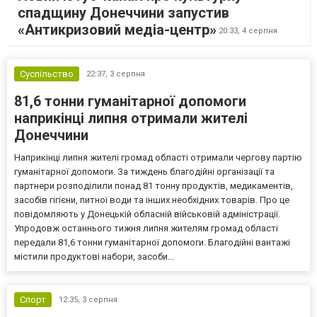
спадщину Донеччини запустив
«Антикризовий медіа-центр»
20:33,
4 серпня
Суспільство
22:37,
3 серпня
81,6 тонни гуманітарної допомоги
наприкінці липня отримали жителі
Донеччини
Наприкінці липня жителі громад області отримали чергову партію
гуманітарної допомоги. За тиждень благодійні організації та
партнери розподілили понад 81 тонну продуктів, медикаментів,
засобів гігієни, питної води та інших необхідних товарів. Про це
повідомляють у Донецькій обласній військовій адміністрації.
Упродовж останнього тижня липня жителям громад області
передали 81,6 тонни гуманітарної допомоги. Благодійні вантажі
містили продуктові набори, засоби...
Спорт
12:35,
3 серпня