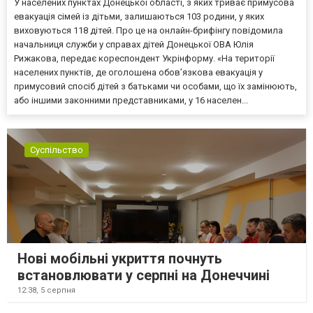
У населених пунктах Донецької області, з яких триває примусова
евакуація сімей із дітьми, залишаються 103 родини, у яких
виховуються 118 дітей. Про це на онлайн-брифінгу повідомила
начальниця служби у справах дітей Донецької ОВА Юлія
Рижакова, передає кореспондент Укрінформу. «На території
населених пунктів, де оголошена обов’язкова евакуація у
примусовий спосіб дітей з батьками чи особами, що їх замінюють,
або іншими законними представниками, у 16 населен...
Суспільство
Нові мобільні укриття почнуть
встановлювати у серпні на Донеччині
12:38,
5 серпня