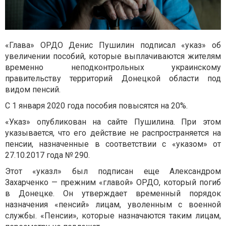
«Глава» ОРДО Денис Пушилин подписал «указ» об
увеличении пособий, которые выплачиваются жителям
временно неподконтрольных украинскому
правительству территорий Донецкой области под
видом пенсий.
С 1 января 2020 года пособия повысятся на 20%.
«Указ» опубликован на сайте Пушилина. При этом
указывается, что его действие не распространяется на
пенсии, назначенные в соответствии с «указом» от
27.10.2017 года № 290.
Этот «указл» был подписан еще Александром
Захарченко — прежним «главой» ОРДО, который погиб
в Донецке. Он утверждает временный порядок
назначения «пенсий» лицам, уволенным с военной
службы. «Пенсии», которые назначаются таким лицам,