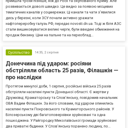
прийшла трохи пізніше, ніж до Росії та окупованого Криму. Але
розвивається доволі швидко. Це видно за появою місцевих
тематичних каналів у соцмережах. Ці канали та чати з’явилися
десь у березні, коли ЗСУ почали активно уражати
нафтопереробну галузь РФ, передає novosti.dn.ua. Тоді ж біля АЗС
стали вишиковуватися великі черги, були введені обмеження на
продаж бензину. Ціни на пальне та на переоблад...
Суспільство
14:35,
2 серпня
Донеччина під ударом: росіяни
обстріляли область 25 разів, Філашкін —
про наслідки
Протягом минулої доби, 1 серпня, російські війська 25 разів
обстріляли населені пункти Донецької області. Є жертви у
Дружківці, Краматорську та Слов’янську, повідомив начальник
ОВА Вадим Філашкін. За його словами, під ударом опинились
населені пункти Покровського та Краматорського районів. У
Білозерському дві багатоповерхівки зруйновані та одна
пошкоджена. У Райгородку Миколаївської громади зруйновані
два приватні будинки. У Слов’янську поранено людину, по...