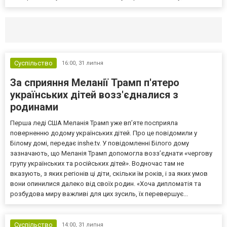
Селидово и Новогродовке
Справочная
Так
Суспільство
16:00,
31 липня
За сприяння Меланії Трамп п'ятеро
українських дітей возз'єдналися з
родинами
Перша леді США Меланія Трамп уже впʼяте посприяла
поверненню додому українських дітей. Про це повідомили у
Білому домі, передає inshe.tv. У повідомленні Білого дому
зазначають, що Меланія Трамп допомогла возз’єднати «чергову
групу українських та російських дітей». Водночас там не
вказують, з яких регіонів ці діти, скільки їм років, і за яких умов
вони опинилися далеко від своїх родин. «Хоча дипломатія та
розбудова миру важливі для цих зусиль, їх перевершує...
Суспільство
14:00,
31 липня