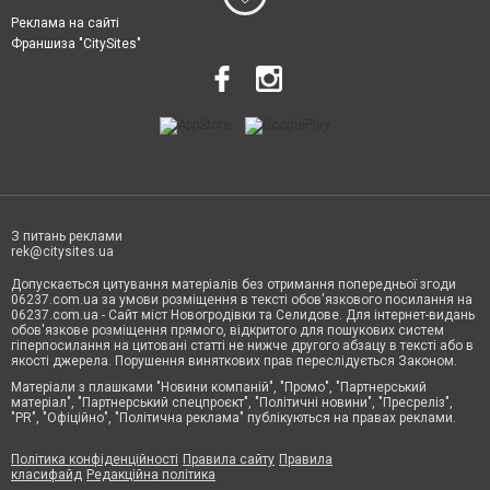
Реклама на сайті
Франшиза "CitySites"
З питань реклами
rek@citysites.ua
Допускається цитування матеріалів без отримання попередньої згоди
06237.com.ua за умови розміщення в тексті обов'язкового посилання на
06237.com.ua - Сайт міст Новогродівки та Селидове. Для інтернет-видань
обов'язкове розміщення прямого, відкритого для пошукових систем
гіперпосилання на цитовані статті не нижче другого абзацу в тексті або в
якості джерела. Порушення виняткових прав переслідується Законом.
Матеріали з плашками "Новини компаній", "Промо", "Партнерський
матеріал", "Партнерський спецпроєкт", "Політичні новини", "Пресреліз",
"PR", "Офіційно", "Політична реклама" публікуються на правах реклами.
Політика конфіденційності
Правила сайту
Правила
класифайд
Редакційна політика