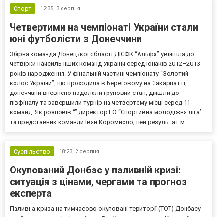
Спорт
12:35,
3 серпня
Четвертими на чемпіонаті України стали
юні футболісти з Донеччини
Збірна команда Донецької області ДЮФК “Альфа” увійшла до
четвірки найсильніших команд України серед юнаків 2012–2013
років народження. У фінальній частині чемпіонату “Золотий
колос України”, що проходила в Береговому на Закарпатті,
донеччани впевнено подолали груповий етап, дійшли до
півфіналу та завершили турнір на четвертому місці серед 11
команд. Як розповів “” директор ГО “Спортивна молодіжна ліга”
та представник команди Іван Коромисло, цей результат м...
Суспільство
18:23,
2 серпня
Окупований Донбас у паливній кризі:
ситуація з цінами, чергами та прогноз
експерта
Паливна криза на тимчасово окуповані території (ТОТ) Донбасу