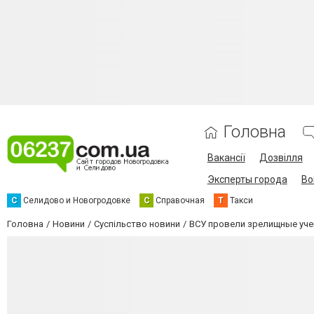
Головна
Вакансії
Дозвілля
Эксперты города
Во
С
Селидово и Новогродовке
С
Справочная
Т
Такси
Головна
Новини
Суспільство новини
ВСУ провели зрелищные учен