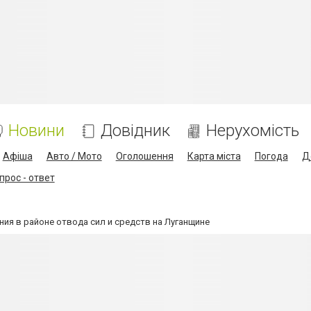
Новини
Довідник
Нерухомість
Афіша
Авто / Мото
Оголошення
Карта міста
Погода
Д
прос - ответ
ия в районе отвода сил и средств на Луганщине