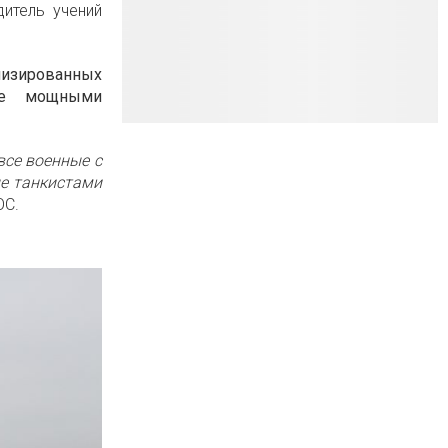
итель учений
изированных
лее мощными
все военные с
е танкистами
ОС.