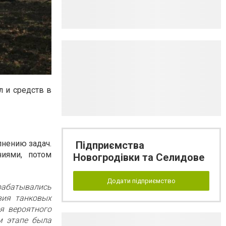
 и средств в
лнению задач.
Підприємства
ниями, потом
Новогродівки та Селидове
Додати підприємство
рабатывались
вия танковых
я вероятного
м этапе была