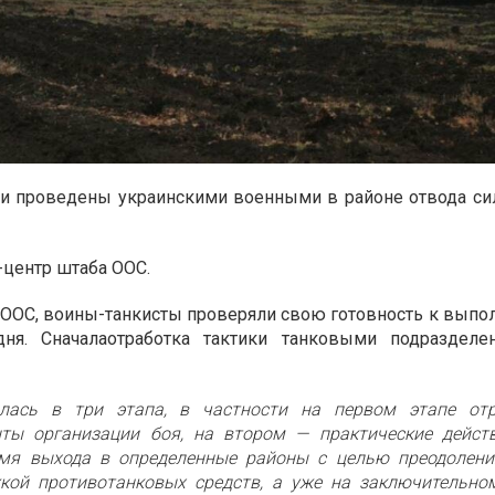
ли проведены украинскими военными в районе отвода сил
-центр штаба ООС.
 ООС, воины-танкисты проверяли свою готовность к выпо
ня. Сначалаотработка тактики танковыми подразделе
ялась в три этапа, в частности на первом этапе от
ты организации боя, на втором — практические дейст
емя выхода в определенные районы с целью преодолени
кой противотанковых средств, а уже на заключительно