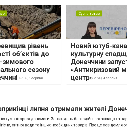
тво
Суспільство
ревищив рівень
Новий ютуб-кана
сті об’єктів до
культурну спадщ
о-зимового
Донеччини запус
ального сезону
«Антикризовий м
еччині
центр»
07:36,
5 серпня
20:33,
4 серпня
наприкінці липня отримали жителі Доне
ію гуманітарної допомоги. За тиждень благодійні організації та па
ігієни, питної води та інших необхідних товарів. Про це повідомляю