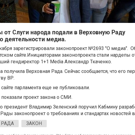
 от Слуги народа подали в Верховную Раду
 о деятельности медиа.
кабря зарегистрировали законопроект №2693 "О медиа". О
тском сайте.Инициаторами законопроекта стали нардепы о
вший гендиректор 1+1 Media Александр Ткаченко.
а получила Верховная Рада. Сейчас сообщается, что его пе
ву ВР.
 сайте парламента еще не публиковали.
показали проект закона о СМИ.
что президент Владимир Зеленский поручил Кабмину разраб
 Рады законопроект о требованиях и стандартах новостей 
 РАДА
ЗАКОН