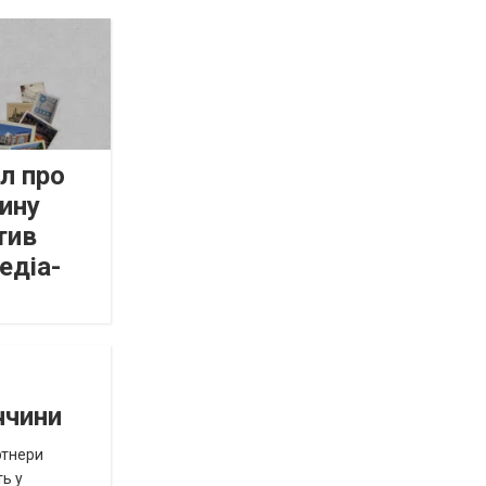
л про
ину
тив
едіа-
ччини
ртнери
ть у