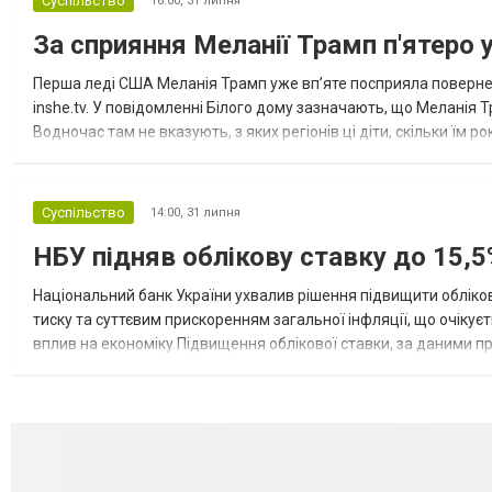
Суспільство
16:00,
31 липня
За сприяння Меланії Трамп п'ятеро 
Перша леді США Меланія Трамп уже впʼяте посприяла повернен
inshe.tv. У повідомленні Білого дому зазначають, що Меланія Т
Водночас там не вказують, з яких регіонів ці діти, скільки їм р
розбудова миру важливі для цих зусиль, їх перевершує...
Суспільство
14:00,
31 липня
НБУ підняв облікову ставку до 15,5
Національний банк України ухвалив рішення підвищити обліков
тиску та суттєвим прискоренням загальної інфляції, що очікує
вплив на економіку Підвищення облікової ставки, за даними 
для інвесторів, посилення стійкості валютного ринку, а так...