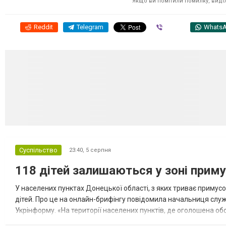
Якщо ви помітили помилку, виділі
Reddit
Telegram
Viber
Whats
Суспільство
23:40,
5 серпня
118 дітей залишаються у зоні приму
У населених пунктах Донецької області, з яких триває примусо
дітей. Про це на онлайн-брифінгу повідомила начальниця слу
Укрінформу. «На території населених пунктів, де оголошена обо
замінюють, або іншими законними представниками, у 16 населе