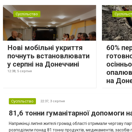
Суспільство
Суспільс
Нові мобільні укриття
60% пе
почнуть встановлювати
готовно
у серпні на Донеччині
осіннь
опалюв
12:38,
5 серпня
на Дон
Суспільство
22:37,
3 серпня
81,6 тонни гуманітарної допомоги 
Наприкінці липня жителі громад області отримали чергову парт
розподілили понад 81 тонну продуктів, медикаментів, засобів г