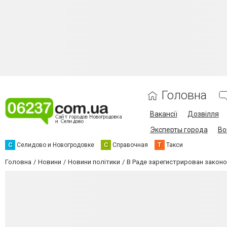
Головна
Вакансії
Дозвілля
Эксперты города
Во
С
Селидово и Новогродовке
С
Справочная
Т
Такси
Головна
Новини
Новини політики
В Раде зарегистрирован закон