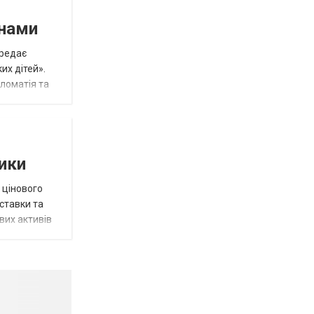
инами
ередає
их дітей».
пломатія та
тики
 цінового
 ставки та
вих активів