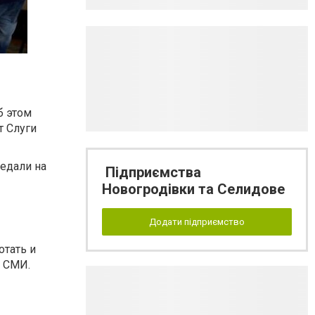
б этом
т Слуги
редали на
Підприємства
Новогродівки та Селидове
Додати підприємство
отать и
в СМИ.