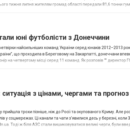
нього тижня липня жителям громад області передали 81,6 тонни гум
и...
тали юні футболісти з Донеччини
етвірки найсильніших команд України серед юнаків 2012–2013 рок
країни”, що проходила в Береговому на Закарпатті, донеччани впе
нір на четвертому місці серед 11 команд. Як розповів “” директор Г
исло, цей результат м...
 ситуація з цінами, чергами та прогноз
 прийшла трохи пізніше, ніж до Росії та окупованого Криму. Але р
в у соцмережах. Ці канали та чати з’явилися десь у березні, коли
.ua. Тоді ж біля АЗС стали вишиковуватися великі черги, були вве