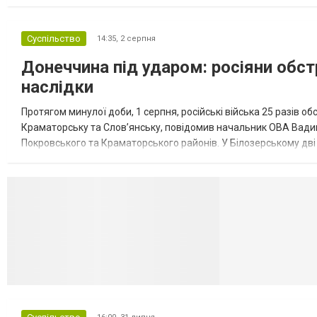
обмеження на продаж бензину. Ціни на пальне та на переоблад
Суспільство
14:35,
2 серпня
Донеччина під ударом: росіяни обст
наслідки
Протягом минулої доби, 1 серпня, російські війська 25 разів об
Краматорську та Слов’янську, повідомив начальник ОВА Вадим
Покровського та Краматорського районів. У Білозерському дв
Миколаївської громади зруйновані два приватні будинки. У Сло
Селидово и Н