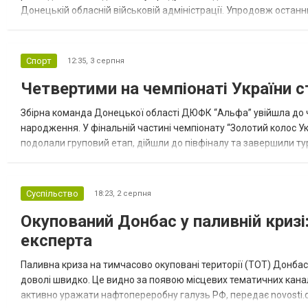
Донецькій обласній військовій адміністрації. Упродовж остан
допомоги. Благодійні вантажі містили продуктові набори, засоб
Спорт
12:35,
3 серпня
Четвертими на чемпіонаті України с
Збірна команда Донецької області ДЮФК “Альфа” увійшла до ч
народження. У фінальній частині чемпіонату “Золотий колос У
подолали груповий етап, дійшли до півфіналу та завершили тур
“Спортивна молодіжна ліга” та представник команди Іван Кором
Суспільство
18:23,
2 серпня
Окупований Донбас у паливній кризі:
експерта
Паливна криза на тимчасово окуповані території (ТОТ) Донбасу
доволі швидко. Це видно за появою місцевих тематичних каналі
активно уражати нафтопереробну галузь РФ, передає novosti.dn