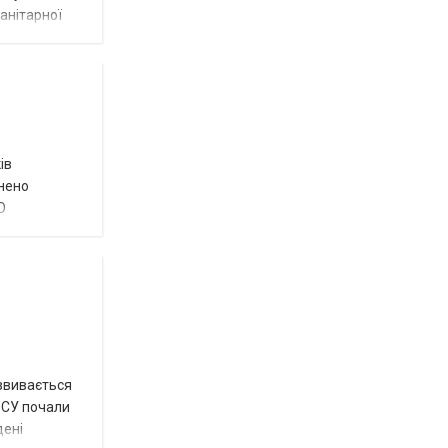
анітарної
ів
внено
О
озвивається
 ЗСУ почали
дені