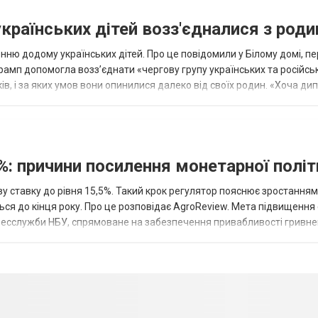
українських дітей возз'єдналися з род
ню додому українських дітей. Про це повідомили у Білому домі, п
рамп допомогла возз’єднати «чергову групу українських та російськ
оків, і за яких умов вони опинилися далеко від своїх родин. «Хоча ди
%: причини посилення монетарної полі
у ставку до рівня 15,5%. Такий крок регулятор пояснює зростанням
ться до кінця року. Про це розповідає AgroReview. Мета підвищення
пресслужби НБУ, спрямоване на забезпечення привабливості гривне