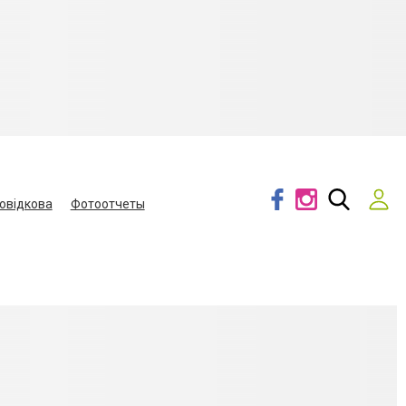
овідкова
Фотоотчеты