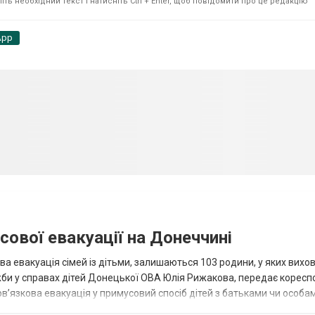
ть необхідний текст і натисніть Ctrl + Enter, щоб повідомити про це редакцію
App
сової евакуації на Донеччині
ва евакуація сімей із дітьми, залишаються 103 родини, у яких вихо
жби у справах дітей Донецької ОВА Юлія Рижакова, передає корес
в’язкова евакуація у примусовий спосіб дітей з батьками чи особам
н...