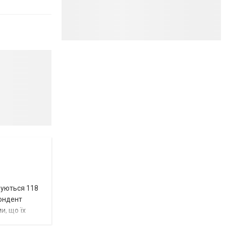
вуються 118
пондент
и, що їх