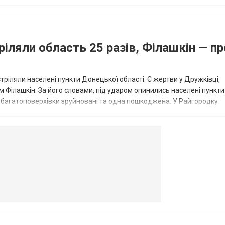
...
ріляли область 25 разів, Філашкін — пр
стріляли населені пункти Донецької області. Є жертви у Дружківці,
 Філашкін. За його словами, під ударом опинились населені пункти
і багатоповерхівки зруйновані та одна пошкоджена. У Райгородку
в’янську поранено людину, по...
овогродовке
Справочная
Такси