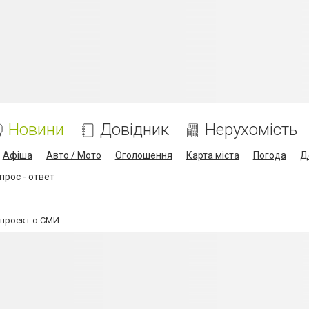
Новини
Довідник
Нерухомість
Афіша
Авто / Мото
Оголошення
Карта міста
Погода
Д
прос - ответ
опроект о СМИ