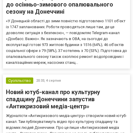
до осінньо-зимового опалювального
сезону на Донеччині
«У Донецькій області до зими повністю підготовлено 1101 об’єкт
із 1747 запланованих. Роботи проводяться лише там, де це
дозволяє ситуація з безпекою», — повідомляє Telegram-канал
«Донбасс. Важно». Як зазначають в ОВА, на сьогодні до
експлуатації готові 973 житлові будинки з 1516 (64%); 46 об’єктів
соціальної сфери з 79 (58%); 37 котелень з 70 (53%). Підготовка до
опалювального сезону також охоплює ремонт водопровідних і
каналізаційних мереж, насосних станц...
Суспільство
20:33,
4 серпня
Новий ютуб-канал про культурну
спадщину Донеччини запустив
«Антикризовий медіа-центр»
Журналісти «Антикризового медіа-центру» створили новий ютуб-
канал. Там публікуватимуть відео про культурну спадщину та
відомих людей Донеччини. Про це пише «Антикризовий медіа