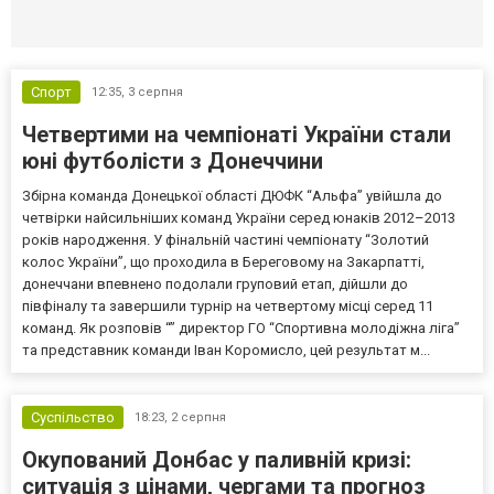
Селидово и Новогродовке
Справочная
Так
Спорт
12:35,
3 серпня
Четвертими на чемпіонаті України стали
юні футболісти з Донеччини
Збірна команда Донецької області ДЮФК “Альфа” увійшла до
четвірки найсильніших команд України серед юнаків 2012–2013
років народження. У фінальній частині чемпіонату “Золотий
колос України”, що проходила в Береговому на Закарпатті,
донеччани впевнено подолали груповий етап, дійшли до
півфіналу та завершили турнір на четвертому місці серед 11
команд. Як розповів “” директор ГО “Спортивна молодіжна ліга”
та представник команди Іван Коромисло, цей результат м...
Суспільство
18:23,
2 серпня
Окупований Донбас у паливній кризі:
ситуація з цінами, чергами та прогноз