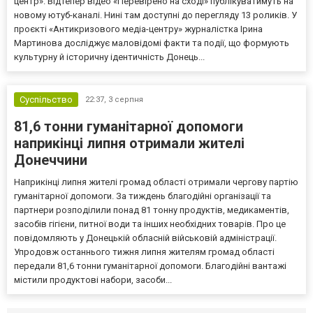
центр». Відтепер відео «Перевірено на сході» публікуватимуть на
новому ютуб-каналі. Нині там доступні до перегляду 13 роликів. У
проєкті «Антикризового медіа-центру» журналістка Ірина
Мартинова досліджує маловідомі факти та події, що формують
культурну й історичну ідентичність Донець...
Суспільство
22:37,
3 серпня
81,6 тонни гуманітарної допомоги
наприкінці липня отримали жителі
Донеччини
Наприкінці липня жителі громад області отримали чергову партію
гуманітарної допомоги. За тиждень благодійні організації та
партнери розподілили понад 81 тонну продуктів, медикаментів,
засобів гігієни, питної води та інших необхідних товарів. Про це
повідомляють у Донецькій обласній військовій адміністрації.
Упродовж останнього тижня липня жителям громад області
передали 81,6 тонни гуманітарної допомоги. Благодійні вантажі
містили продуктові набори, засоби...