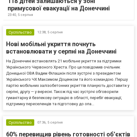
118 дітей залишаються у зоні
примусової евакуації на Донеччині
23:40,
5 серпня
Суспільство
12:38,
5 серпня
Нові мобільні укриття почнуть
встановлювати у серпні на Донеччині
На Донеччині встановлять 21 мобільне укриття за підтримки
Українського Червоного Хреста. Про це повідомив очільник
Донецької ОВА Вадим Філашкін після зустрічі з президентом
Українського ЧХ Максимом Доценком та його командою. Першу
партію мобільних залізобетонних укриттів планують доставити у
серпні, другу — у вересні. Також під час зустрічі обговорили
гуманітарну й безпекову ситуацію в області, перебіг евакуації,
підтримку переселенців та підготовку до опа...
Суспільство
07:36,
5 серпня
60% перевищив рівень готовності об’єктів