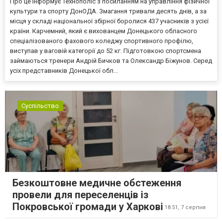
Про це інформує Технополіс з посиланням на управління фізичної
культури та спорту ДонОДА. Змагання тривали десять днів, а за
місця у складі національної збірної боролися 437 учасників з усієї
країни. Карчемний, який є вихованцем Донецького обласного
спеціалізованого фахового коледжу спортивного профілю,
виступав у ваговій категорії до 52 кг. Підготовкою спортсмена
займаються тренери Андрій Бичков та Олександр Біжунов. Серед
усіх представників Донецької обл...
Суспільство
Безкоштовне медичне обстеження
провели для переселенців із
Покровської громади у Харкові
18:51,
7 серпня