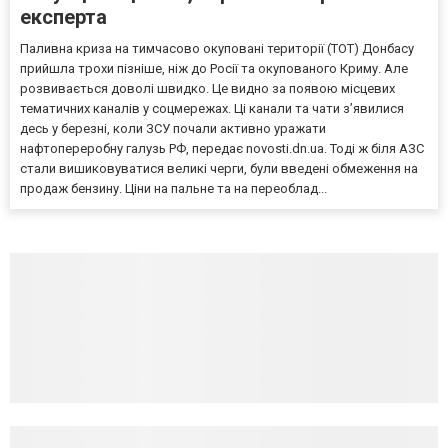
експерта
Паливна криза на тимчасово окуповані території (ТОТ) Донбасу
прийшла трохи пізніше, ніж до Росії та окупованого Криму. Але
розвивається доволі швидко. Це видно за появою місцевих
тематичних каналів у соцмережах. Ці канали та чати з’явилися
десь у березні, коли ЗСУ почали активно уражати
нафтопереробну галузь РФ, передає novosti.dn.ua. Тоді ж біля АЗС
стали вишиковуватися великі черги, були введені обмеження на
продаж бензину. Ціни на пальне та на переоблад...