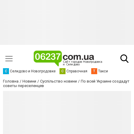
С
Селидово и Новогродовке
С
Справочная
Т
Такси
Головна
Новини
Суспільство новини
По всей Украине создадут
советы переселенцев