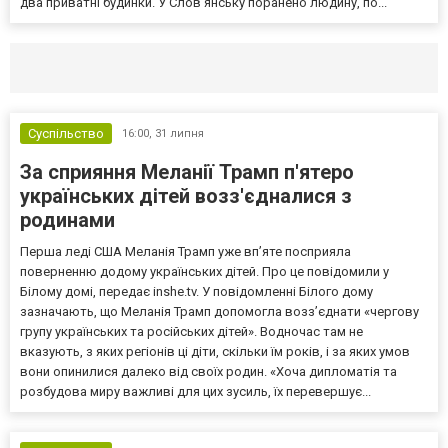
два приватні будинки. У Слов’янську поранено людину, по...
Селидово и Новогродовке
Справочная
Так
Суспільство
16:00,
31 липня
За сприяння Меланії Трамп п'ятеро
українських дітей возз'єдналися з
родинами
Перша леді США Меланія Трамп уже впʼяте посприяла
поверненню додому українських дітей. Про це повідомили у
Білому домі, передає inshe.tv. У повідомленні Білого дому
зазначають, що Меланія Трамп допомогла возз’єднати «чергову
групу українських та російських дітей». Водночас там не
вказують, з яких регіонів ці діти, скільки їм років, і за яких умов
вони опинилися далеко від своїх родин. «Хоча дипломатія та
розбудова миру важливі для цих зусиль, їх перевершує...