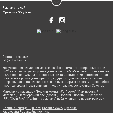
Реклама на сайті
Франшиза "CitySites"
З питань реклами
rek@citysites.ua
Допускається цитування матеріалів без отримання попередньої згоди
06237.com.ua за умови розміщення в тексті обов'язкового посилання на
06237.com.ua - Сайт міст Новогродівки та Селидове. Для інтернет-видань
обов'язкове розміщення прямого, відкритого для пошукових систем
гіперпосилання на цитовані статті не нижче другого абзацу в тексті або в
якості джерела. Порушення виняткових прав переслідується Законом.
Матеріали з плашками "Новини компаній", "Промо", "Партнерський
матеріал", "Партнерський спецпроєкт", "Політичні новини", "Пресреліз",
"PR", "Офіційно", "Політична реклама" публікуються на правах реклами.
Політика конфіденційності
Правила сайту
Правила
класифайд
Редакційна політика