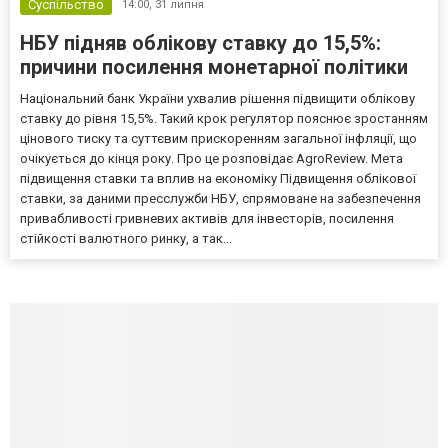
Суспільство
14:00,
31 липня
НБУ підняв облікову ставку до 15,5%:
причини посилення монетарної політики
Національний банк України ухвалив рішення підвищити облікову
ставку до рівня 15,5%. Такий крок регулятор пояснює зростанням
цінового тиску та суттєвим прискоренням загальної інфляції, що
очікується до кінця року. Про це розповідає AgroReview. Мета
підвищення ставки та вплив на економіку Підвищення облікової
ставки, за даними пресслужби НБУ, спрямоване на забезпечення
привабливості гривневих активів для інвесторів, посилення
стійкості валютного ринку, а так...