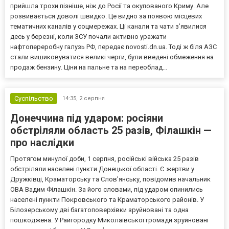
прийшла трохи пізніше, ніж до Росії та окупованого Криму. Але
розвивається доволі швидко. Це видно за появою місцевих
тематичних каналів у соцмережах. Ці канали та чати з’явилися
десь у березні, коли ЗСУ почали активно уражати
нафтопереробну галузь РФ, передає novosti.dn.ua. Тоді ж біля АЗС
стали вишиковуватися великі черги, були введені обмеження на
продаж бензину. Ціни на пальне та на переоблад...
Суспільство
14:35,
2 серпня
Донеччина під ударом: росіяни
обстріляли область 25 разів, Філашкін —
про наслідки
Протягом минулої доби, 1 серпня, російські війська 25 разів
обстріляли населені пункти Донецької області. Є жертви у
Дружківці, Краматорську та Слов’янську, повідомив начальник
ОВА Вадим Філашкін. За його словами, під ударом опинились
населені пункти Покровського та Краматорського районів. У
Білозерському дві багатоповерхівки зруйновані та одна
пошкоджена. У Райгородку Миколаївської громади зруйновані