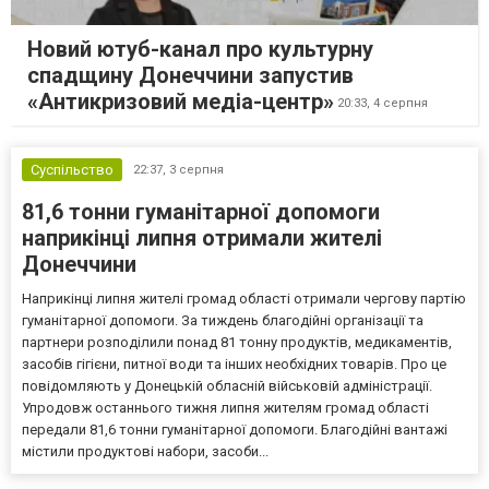
Новий ютуб-канал про культурну
спадщину Донеччини запустив
«Антикризовий медіа-центр»
20:33,
4 серпня
Суспільство
22:37,
3 серпня
81,6 тонни гуманітарної допомоги
наприкінці липня отримали жителі
Донеччини
Наприкінці липня жителі громад області отримали чергову партію
гуманітарної допомоги. За тиждень благодійні організації та
партнери розподілили понад 81 тонну продуктів, медикаментів,
засобів гігієни, питної води та інших необхідних товарів. Про це
повідомляють у Донецькій обласній військовій адміністрації.
Упродовж останнього тижня липня жителям громад області
передали 81,6 тонни гуманітарної допомоги. Благодійні вантажі
містили продуктові набори, засоби...