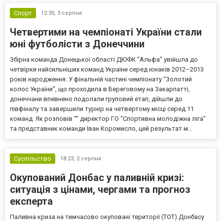
Спорт
12:35,
3 серпня
Четвертими на чемпіонаті України стали
юні футболісти з Донеччини
Збірна команда Донецької області ДЮФК “Альфа” увійшла до
четвірки найсильніших команд України серед юнаків 2012–2013
років народження. У фінальній частині чемпіонату “Золотий
колос України”, що проходила в Береговому на Закарпатті,
донеччани впевнено подолали груповий етап, дійшли до
півфіналу та завершили турнір на четвертому місці серед 11
команд. Як розповів “” директор ГО “Спортивна молодіжна ліга”
та представник команди Іван Коромисло, цей результат м...
Суспільство
18:23,
2 серпня
Окупований Донбас у паливній кризі:
ситуація з цінами, чергами та прогноз
експерта
Паливна криза на тимчасово окуповані території (ТОТ) Донбасу