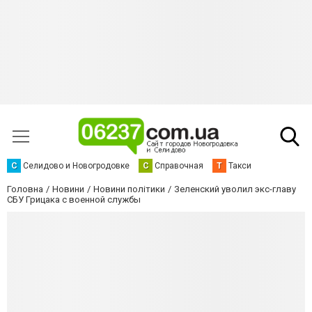
С
Селидово и Новогродовке
С
Справочная
Т
Такси
Головна
Новини
Новини політики
Зеленский уволил экс-главу
СБУ Грицака с военной службы