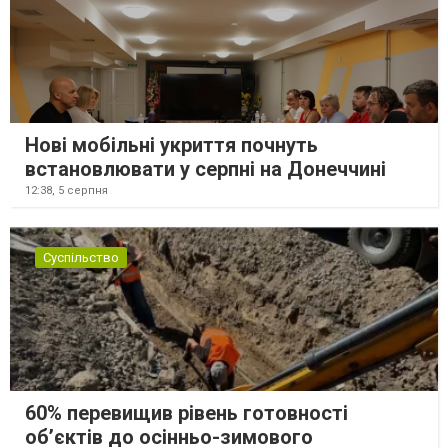
Нові мобільні укриття почнуть
встановлювати у серпні на Донеччині
12:38,
5 серпня
Суспільство
60% перевищив рівень готовності
об’єктів до осінньо-зимового