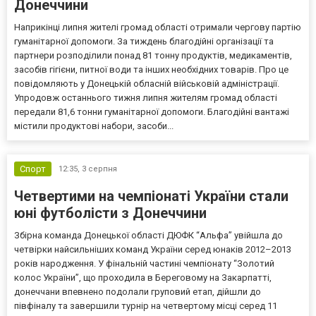
Донеччини
Наприкінці липня жителі громад області отримали чергову партію
гуманітарної допомоги. За тиждень благодійні організації та
партнери розподілили понад 81 тонну продуктів, медикаментів,
засобів гігієни, питної води та інших необхідних товарів. Про це
повідомляють у Донецькій обласній військовій адміністрації.
Упродовж останнього тижня липня жителям громад області
передали 81,6 тонни гуманітарної допомоги. Благодійні вантажі
містили продуктові набори, засоби...
Спорт
12:35,
3 серпня
Четвертими на чемпіонаті України стали
юні футболісти з Донеччини
Збірна команда Донецької області ДЮФК “Альфа” увійшла до
четвірки найсильніших команд України серед юнаків 2012–2013
років народження. У фінальній частині чемпіонату “Золотий
колос України”, що проходила в Береговому на Закарпатті,
донеччани впевнено подолали груповий етап, дійшли до
півфіналу та завершили турнір на четвертому місці серед 11