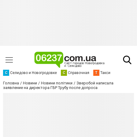
С
Селидово и Новогродовке
С
Справочная
Т
Такси
Головна
Новини
Новини політики
Зверобой написала
заявление на директора ГБР Трубу после допроса