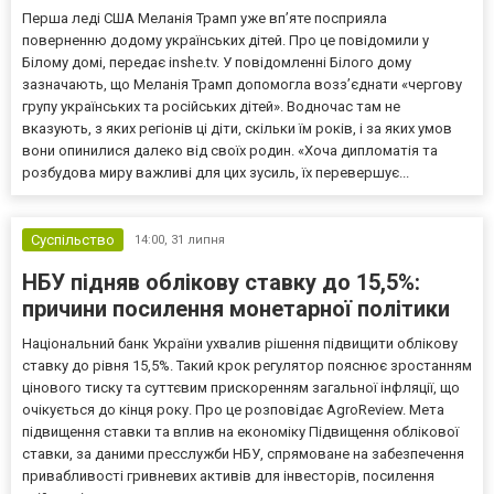
Перша леді США Меланія Трамп уже впʼяте посприяла
поверненню додому українських дітей. Про це повідомили у
Білому домі, передає inshe.tv. У повідомленні Білого дому
зазначають, що Меланія Трамп допомогла возз’єднати «чергову
групу українських та російських дітей». Водночас там не
вказують, з яких регіонів ці діти, скільки їм років, і за яких умов
вони опинилися далеко від своїх родин. «Хоча дипломатія та
розбудова миру важливі для цих зусиль, їх перевершує...
Суспільство
14:00,
31 липня
НБУ підняв облікову ставку до 15,5%:
причини посилення монетарної політики
Національний банк України ухвалив рішення підвищити облікову
ставку до рівня 15,5%. Такий крок регулятор пояснює зростанням
цінового тиску та суттєвим прискоренням загальної інфляції, що
очікується до кінця року. Про це розповідає AgroReview. Мета
підвищення ставки та вплив на економіку Підвищення облікової
ставки, за даними пресслужби НБУ, спрямоване на забезпечення
привабливості гривневих активів для інвесторів, посилення