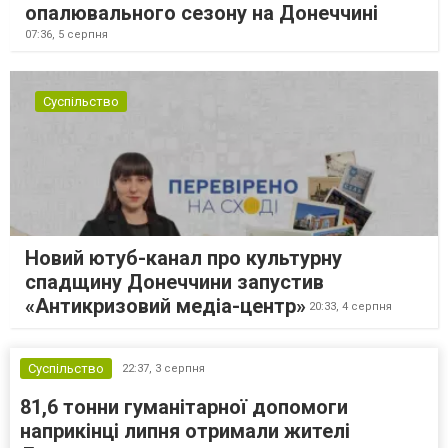
опалювального сезону на Донеччині
07:36,
5 серпня
Суспільство
Новий ютуб-канал про культурну
спадщину Донеччини запустив
«Антикризовий медіа-центр»
20:33,
4 серпня
Суспільство
22:37,
3 серпня
81,6 тонни гуманітарної допомоги
наприкінці липня отримали жителі