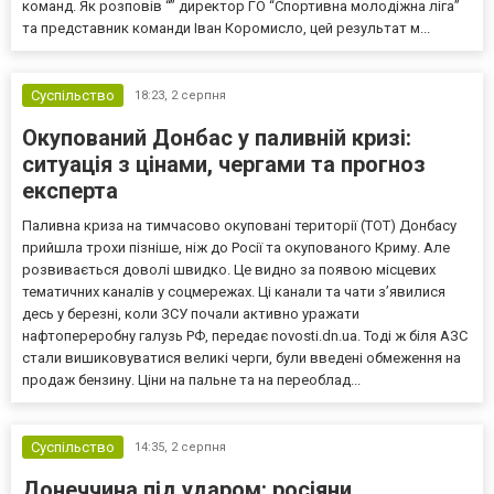
команд. Як розповів “” директор ГО “Спортивна молодіжна ліга”
та представник команди Іван Коромисло, цей результат м...
Суспільство
18:23,
2 серпня
Окупований Донбас у паливній кризі:
ситуація з цінами, чергами та прогноз
експерта
Паливна криза на тимчасово окуповані території (ТОТ) Донбасу
прийшла трохи пізніше, ніж до Росії та окупованого Криму. Але
розвивається доволі швидко. Це видно за появою місцевих
тематичних каналів у соцмережах. Ці канали та чати з’явилися
десь у березні, коли ЗСУ почали активно уражати
нафтопереробну галузь РФ, передає novosti.dn.ua. Тоді ж біля АЗС
стали вишиковуватися великі черги, були введені обмеження на
продаж бензину. Ціни на пальне та на переоблад...
Суспільство
14:35,
2 серпня
Донеччина під ударом: росіяни