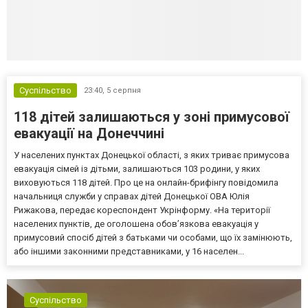
Суспільство
23:40,
5 серпня
118 дітей залишаються у зоні примусової
евакуації на Донеччині
У населених пунктах Донецької області, з яких триває примусова
евакуація сімей із дітьми, залишаються 103 родини, у яких
виховуються 118 дітей. Про це на онлайн-брифінгу повідомила
начальниця служби у справах дітей Донецької ОВА Юлія
Рижакова, передає кореспондент Укрінформу. «На території
населених пунктів, де оголошена обов’язкова евакуація у
примусовий спосіб дітей з батьками чи особами, що їх замінюють,
або іншими законними представниками, у 16 населен...
Суспільство