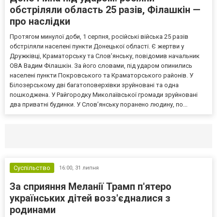
обстріляли область 25 разів, Філашкін —
про наслідки
Протягом минулої доби, 1 серпня, російські війська 25 разів
обстріляли населені пункти Донецької області. Є жертви у
Дружківці, Краматорську та Слов’янську, повідомив начальник
ОВА Вадим Філашкін. За його словами, під ударом опинились
населені пункти Покровського та Краматорського районів. У
Білозерському дві багатоповерхівки зруйновані та одна
пошкоджена. У Райгородку Миколаївської громади зруйновані
два приватні будинки. У Слов’янську поранено людину, по...
Селидово и Новогродовке
Справочная
Так
Суспільство
16:00,
31 липня
За сприяння Меланії Трамп п'ятеро
українських дітей возз'єдналися з
родинами