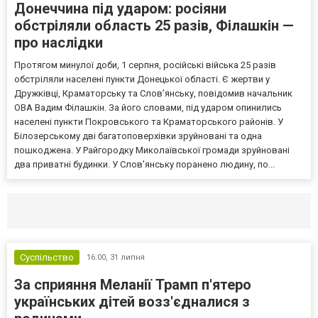
Донеччина під ударом: росіяни
обстріляли область 25 разів, Філашкін —
про наслідки
Протягом минулої доби, 1 серпня, російські війська 25 разів
обстріляли населені пункти Донецької області. Є жертви у
Дружківці, Краматорську та Слов’янську, повідомив начальник
ОВА Вадим Філашкін. За його словами, під ударом опинились
населені пункти Покровського та Краматорського районів. У
Білозерському дві багатоповерхівки зруйновані та одна
пошкоджена. У Райгородку Миколаївської громади зруйновані
два приватні будинки. У Слов’янську поранено людину, по...
Селидово и Новогродовке
Справочная
Так
Суспільство
16:00,
31 липня
За сприяння Меланії Трамп п'ятеро
українських дітей возз'єдналися з