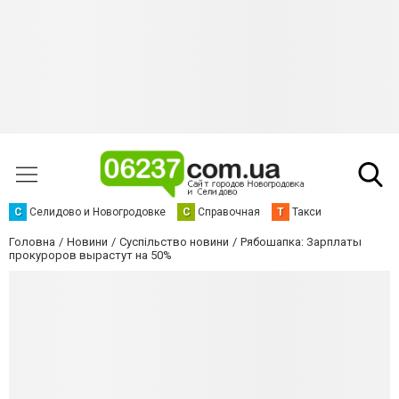
С
Селидово и Новогродовке
С
Справочная
Т
Такси
Головна
Новини
Суспільство новини
Рябошапка: Зарплаты
прокуроров вырастут на 50%