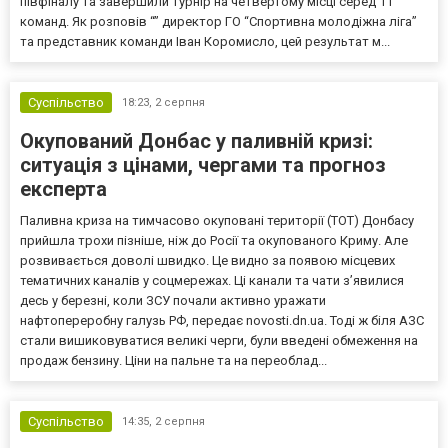
півфіналу та завершили турнір на четвертому місці серед 11
команд. Як розповів “” директор ГО “Спортивна молодіжна ліга”
та представник команди Іван Коромисло, цей результат м...
Суспільство
18:23,
2 серпня
Окупований Донбас у паливній кризі:
ситуація з цінами, чергами та прогноз
експерта
Паливна криза на тимчасово окуповані території (ТОТ) Донбасу
прийшла трохи пізніше, ніж до Росії та окупованого Криму. Але
розвивається доволі швидко. Це видно за появою місцевих
тематичних каналів у соцмережах. Ці канали та чати з’явилися
десь у березні, коли ЗСУ почали активно уражати
нафтопереробну галузь РФ, передає novosti.dn.ua. Тоді ж біля АЗС
стали вишиковуватися великі черги, були введені обмеження на
продаж бензину. Ціни на пальне та на переоблад...
Суспільство
14:35,
2 серпня