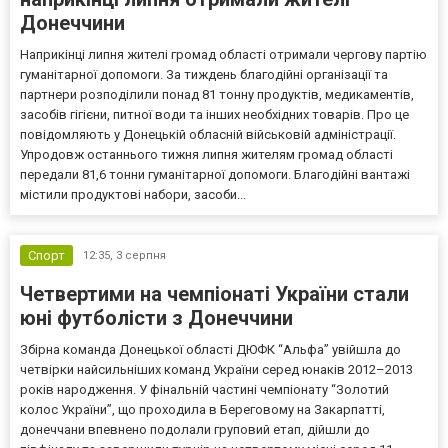
Донеччини
Наприкінці липня жителі громад області отримали чергову партію
гуманітарної допомоги. За тиждень благодійні організації та
партнери розподілили понад 81 тонну продуктів, медикаментів,
засобів гігієни, питної води та інших необхідних товарів. Про це
повідомляють у Донецькій обласній військовій адміністрації.
Упродовж останнього тижня липня жителям громад області
передали 81,6 тонни гуманітарної допомоги. Благодійні вантажі
містили продуктові набори, засоби...
Спорт
12:35,
3 серпня
Четвертими на чемпіонаті України стали
юні футболісти з Донеччини
Збірна команда Донецької області ДЮФК “Альфа” увійшла до
четвірки найсильніших команд України серед юнаків 2012–2013
років народження. У фінальній частині чемпіонату “Золотий
колос України”, що проходила в Береговому на Закарпатті,
донеччани впевнено подолали груповий етап, дійшли до