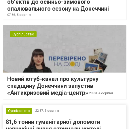
об’єктів до осінньо-зимового
опалювального сезону на Донеччині
07:36,
5 серпня
Суспільство
Новий ютуб-канал про культурну
спадщину Донеччини запустив
«Антикризовий медіа-центр»
20:33,
4 серпня
Суспільство
22:37,
3 серпня
81,6 тонни гуманітарної допомоги
наприкінці липня отримали жителі