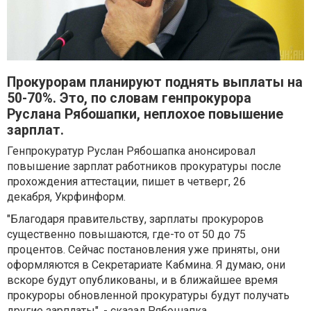
Прокурорам планируют поднять выплаты на
50-70%. Это, по словам генпрокурора
Руслана Рябошапки, неплохое повышение
зарплат.
Генпрокуратур Руслан Рябошапка анонсировал
повышение зарплат работников прокуратуры после
прохождения аттестации, пишет в четверг, 26
декабря, Укрфинформ.
"Благодаря правительству, зарплаты прокуроров
существенно повышаются, где-то от 50 до 75
процентов. Сейчас постановления уже приняты, они
оформляются в Секретариате Кабмина. Я думаю, они
вскоре будут опубликованы, и в ближайшее время
прокуроры обновленной прокуратуры будут получать
другие зарплаты", - сказал Рябошапка.