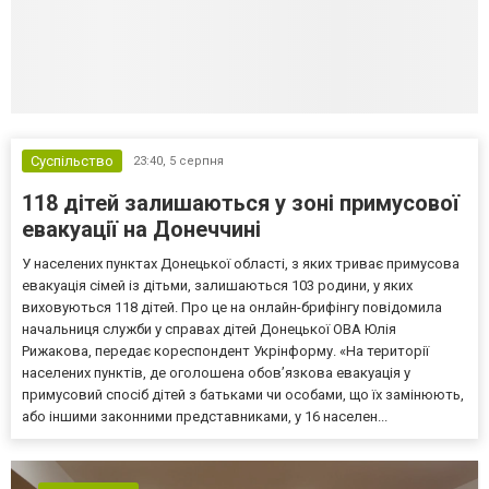
Суспільство
23:40,
5 серпня
118 дітей залишаються у зоні примусової
евакуації на Донеччині
У населених пунктах Донецької області, з яких триває примусова
евакуація сімей із дітьми, залишаються 103 родини, у яких
виховуються 118 дітей. Про це на онлайн-брифінгу повідомила
начальниця служби у справах дітей Донецької ОВА Юлія
Рижакова, передає кореспондент Укрінформу. «На території
населених пунктів, де оголошена обов’язкова евакуація у
примусовий спосіб дітей з батьками чи особами, що їх замінюють,
або іншими законними представниками, у 16 населен...