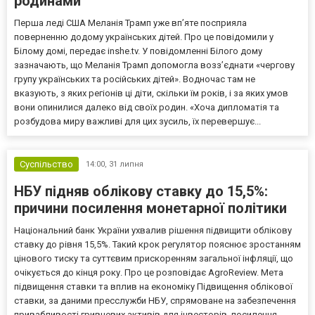
родинами
Перша леді США Меланія Трамп уже впʼяте посприяла
поверненню додому українських дітей. Про це повідомили у
Білому домі, передає inshe.tv. У повідомленні Білого дому
зазначають, що Меланія Трамп допомогла возз’єднати «чергову
групу українських та російських дітей». Водночас там не
вказують, з яких регіонів ці діти, скільки їм років, і за яких умов
вони опинилися далеко від своїх родин. «Хоча дипломатія та
розбудова миру важливі для цих зусиль, їх перевершує...
Суспільство
14:00,
31 липня
НБУ підняв облікову ставку до 15,5%:
причини посилення монетарної політики
Національний банк України ухвалив рішення підвищити облікову
ставку до рівня 15,5%. Такий крок регулятор пояснює зростанням
цінового тиску та суттєвим прискоренням загальної інфляції, що
очікується до кінця року. Про це розповідає AgroReview. Мета
підвищення ставки та вплив на економіку Підвищення облікової
ставки, за даними пресслужби НБУ, спрямоване на забезпечення
привабливості гривневих активів для інвесторів, посилення