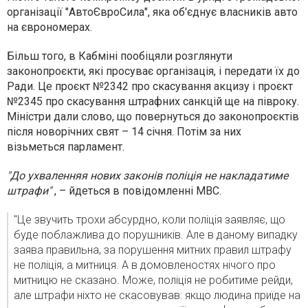
організації "АвтоЄвроСила", яка об'єднує власників авто
на єврономерах.
Більш того, в Кабміні пообіцяли розглянути
законопроєкти, які просуває організація, і передати їх до
Ради. Це проєкт №2342 про скасування акцизу і проєкт
№2345 про скасування штрафних санкцій ще на півроку.
Міністри дали слово, що повернуться до законопроєктів
після новорічних свят – 14 січня. Потім за них
візьметься парламент.
"До ухваленняя нових законів поліція не накладатиме
штрафи"
, – йдеться в повідомленні МВС.
"Це звучить трохи абсурдно, коли поліція заявляє, що
буде поблажлива до порушників. Але в даному випадку
заява правильна, за порушення митних правил штрафу
не поліція, а митниця. А в домовленостях нічого про
митницю не сказано. Може, поліція не робитиме рейди,
але штрафи ніхто не скасовував: якщо людина приїде на