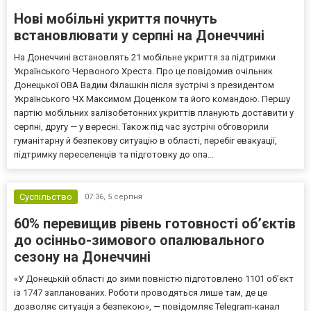
Нові мобільні укриття почнуть
встановлювати у серпні на Донеччині
На Донеччині встановлять 21 мобільне укриття за підтримки
Українського Червоного Хреста. Про це повідомив очільник
Донецької ОВА Вадим Філашкін після зустрічі з президентом
Українського ЧХ Максимом Доценком та його командою. Першу
партію мобільних залізобетонних укриттів планують доставити у
серпні, другу — у вересні. Також під час зустрічі обговорили
гуманітарну й безпекову ситуацію в області, перебіг евакуації,
підтримку переселенців та підготовку до опа...
Суспільство
07:36,
5 серпня
60% перевищив рівень готовності об’єктів
до осінньо-зимового опалювального
сезону на Донеччині
«У Донецькій області до зими повністю підготовлено 1101 об’єкт
із 1747 запланованих. Роботи проводяться лише там, де це
дозволяє ситуація з безпекою», — повідомляє Telegram-канал