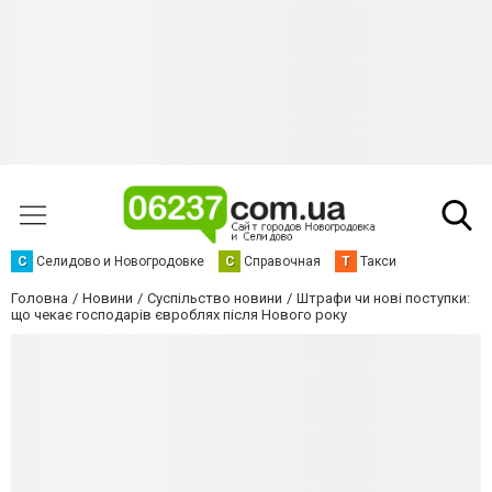
С
Селидово и Новогродовке
С
Справочная
Т
Такси
Головна
Новини
Суспільство новини
Штрафи чи нові поступки:
що чекає господарів євроблях після Нового року