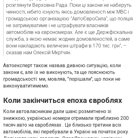
розглянути Верховна Рада. Поки ці закони не наберуть
чинності, нібито існують якісь домовленості між МВС і
громадською організацією "АвтоЄвроСила", що поліція
не затримуватиме і не штрафувати власників
автомобілів на єврономерах. Але є ще Держфіскальна
служба, з якою немає жодних домовленостей, а саме
вони накладають величезні штрафи в 170 тис. грн", –
сказав нам Олексій Мкртчян.
Автоексперт також назвав дивною ситуацію, коли
закони є, але їх не виконують, та ще пояснюють
громадськості: ми, мовляв, "порішали", що поки не
виконуватитимемо.
Коли закінчиться епоха євроблях
Коли автовласникам дали шанс розмитнено зі
знижкою, українські номери отримали приблизно 200
тисяч авто на євробляхах . Це близько третини всіх
автомобілів, які перебували в Україні на початок року.