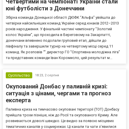
Четвертими на чемпіонаті України стали
юні футболісти з Донеччини
Збірна команда Донецької області ДЮФК “Альфа” увійшла до
четвірки найсильніших команд України серед юнаків 2012–2013
років народження. У фінальній частині чемпіонату “Золотий
колос України”, що проходила в Береговому на Закарпатті,
донеччани впевнено подолали груповий етап, дійшли до
півфіналу та завершили турнір на четвертому місці серед 11
команд. Як розповів “” директор ГО “Спортивна молодіжна ліга”
та представник команди Іван Коромисло, цей результат м...
Суспільство
18:23,
2 серпня
Окупований Донбас у паливній кризі:
ситуація з цінами, чергами та прогноз
експерта
Паливна криза на тимчасово окуповані території (ТОТ) Донбасу
прийшла трохи пізніше, ніж до Росії та окупованого Криму. Але
розвивається доволі швидко. Це видно за появою місцевих
тематичних каналів у соцмережах. Ці канали та чати з’явилися