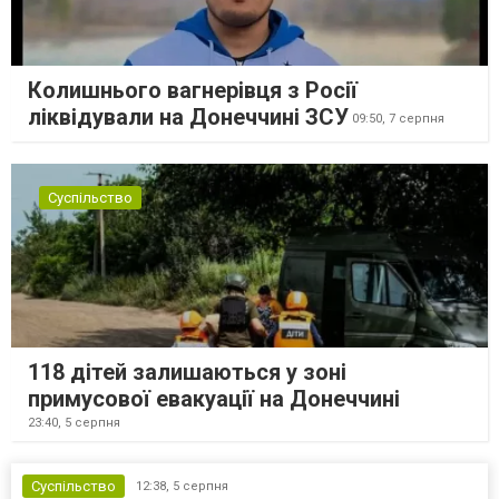
Колишнього вагнерівця з Росії
ліквідували на Донеччині ЗСУ
09:50,
7 серпня
Суспільство
118 дітей залишаються у зоні
примусової евакуації на Донеччині
23:40,
5 серпня
Суспільство
12:38,
5 серпня