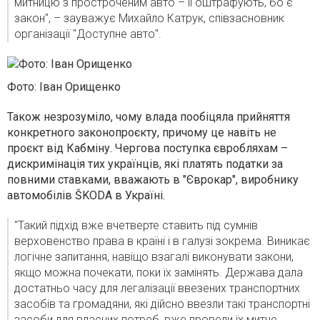
митницю з простроченим авто – її оштрафують, бо є
закон", – зауважує Михайло Катрук, співзасновник
організації "Доступне авто".
Фото: Іван Орищенко
Також незрозуміло, чому влада пообіцяла прийняття
конкретного законопроєкту, причому це навіть не
проєкт від Кабміну. Чергова поступка євробляхам –
дискримінація тих українців, які платять податки за
повними ставками, вважають в "Єврокар", виробнику
автомобілів ŠKODA в Україні.
"Такий підхід вже вчетверте ставить під сумнів
верховенство права в країні і в галузі зокрема. Виникає
логічне запитання, навіщо взагалі виконувати закони,
якщо можна почекати, поки їх замінять. Держава дала
достатньо часу для легалізації ввезених транспортних
засобів та громадяни, які дійсно ввезли такі транспортні
засоби для власних потреб, вже провели їх митне