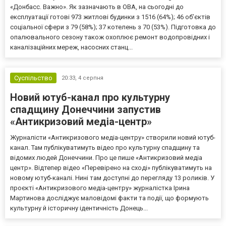
«Донбасс. Важно». Як зазначають в ОВА, на сьогодні до
експлуатації готові 973 житлові будинки з 1516 (64%); 46 об’єктів
соціальної сфери з 79 (58%); 37 котелень з 70 (53%). Підготовка до
опалювального сезону також охоплює ремонт водопровідних і
каналізаційних мереж, насосних станц...
Суспільство
20:33,
4 серпня
Новий ютуб-канал про культурну
спадщину Донеччини запустив
«Антикризовий медіа-центр»
Журналісти «Антикризового медіа-центру» створили новий ютуб-
канал. Там публікуватимуть відео про культурну спадщину та
відомих людей Донеччини. Про це пише «Антикризовий медіа
центр». Відтепер відео «Перевірено на сході» публікуватимуть на
новому ютуб-каналі. Нині там доступні до перегляду 13 роликів. У
проєкті «Антикризового медіа-центру» журналістка Ірина
Мартинова досліджує маловідомі факти та події, що формують
культурну й історичну ідентичність Донець...