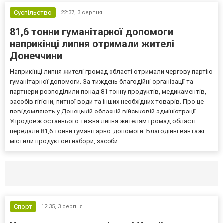
Суспільство
22:37,
3 серпня
81,6 тонни гуманітарної допомоги
наприкінці липня отримали жителі
Донеччини
Наприкінці липня жителі громад області отримали чергову партію
гуманітарної допомоги. За тиждень благодійні організації та
партнери розподілили понад 81 тонну продуктів, медикаментів,
засобів гігієни, питної води та інших необхідних товарів. Про це
повідомляють у Донецькій обласній військовій адміністрації.
Упродовж останнього тижня липня жителям громад області
передали 81,6 тонни гуманітарної допомоги. Благодійні вантажі
містили продуктові набори, засоби...
Селидово и Новогродовке
Справочная
Так
Спорт
12:35,
3 серпня