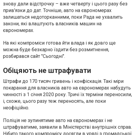
знову дали відстрочку – вже четверту і цього разу без
прив'язки до дат. Точніше, авто на єврономерах
залишаться недоторканними, поки Рада не ухвалить
закони, які влаштують власників машин на
єврономерах.
На які компроміси готова йти влада і як довго ще
можна буде безкарно їздити без розмитнення,
розбирався сайт "Сьогодні".
Обіцяють не штрафувати
Штрафи до 170 тисяч гривень і конфіскація. Такі міри
покарання для власників авто на єврономерах набудуть
чинності з 1 січня 2020 року. Тричі їх терміни переносили,
і, схоже, цього разу теж переносять, але поки
неофіційно.
Поліція не зупинятиме авто на єврономерах і не
штрафуватиме, заявили в Міністерстві внутрішніх справ.
Нібито такого компромісу досягли в уряді з громадської