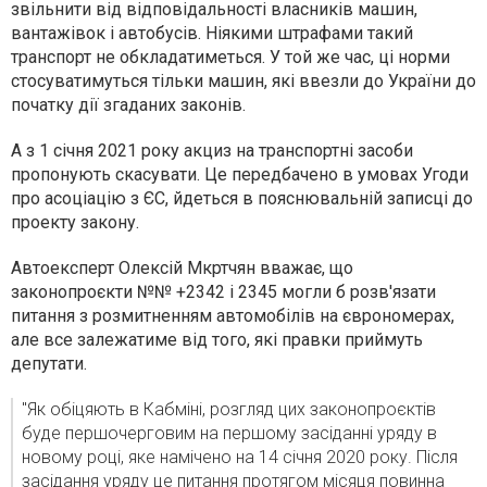
звільнити від відповідальності власників машин,
вантажівок і автобусів. Ніякими штрафами такий
транспорт не обкладатиметься. У той же час, ці норми
стосуватимуться тільки машин, які ввезли до України до
початку дії згаданих законів.
А з 1 січня 2021 року акциз на транспортні засоби
пропонують скасувати. Це передбачено в умовах Угоди
про асоціацію з ЄС, йдеться в пояснювальній записці до
проекту закону.
Автоекcперт Олексій Мкртчян вважає, що
законопроєкти №№ +2342 і 2345 могли б розв'язати
питання з розмитненням автомобілів на єврономерах,
але все залежатиме від того, які правки приймуть
депутати.
"Як обіцяють в Кабміні, розгляд цих законопроєктів
буде першочерговим на першому засіданні уряду в
новому році, яке намічено на 14 січня 2020 року. Після
засідання уряду це питання протягом місяця повинна