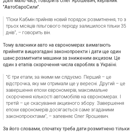
Далі мало часу, говорить Олег Ярошевич, керівник
"АвтоЄвроСили".
"Поки Кабмін прийняв новий порядок розмитнення, то з
трьох місяців пільгового періоду залишилося тільки 35
днів", – говорить він.
Тому власники авто на єврономерах вимагають
прийняти вищезгадані законопроекти і дати ще один
шанс розмитнити машини за зниженим акцизом. Це
один з етапів скорочення числа євроблях в Україні.
"Є три етапи, за якими ми слідуємо. Перший – це
відстрочка, яку ми отримали ще у вересні. Другий – це
завершення епохи єврономерів, максимальне
скорочення кількості автомобілів на єврономерах. І
третій – це скасування акцизного збору. Завершення
епохи єврономерів досягається саме згаданими
законопроєктами", – запевняє Олег Ярошевич.
За його словами, спочатку треба дати розмитнено тільки