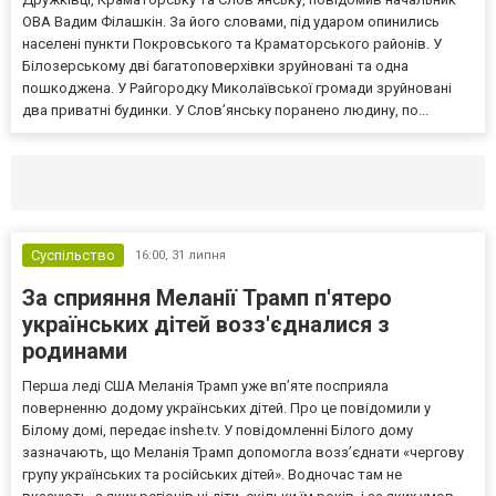
ОВА Вадим Філашкін. За його словами, під ударом опинились
населені пункти Покровського та Краматорського районів. У
Білозерському дві багатоповерхівки зруйновані та одна
пошкоджена. У Райгородку Миколаївської громади зруйновані
два приватні будинки. У Слов’янську поранено людину, по...
Селидово и Новогродовке
Справочная
Так
Суспільство
16:00,
31 липня
За сприяння Меланії Трамп п'ятеро
українських дітей возз'єдналися з
родинами
Перша леді США Меланія Трамп уже впʼяте посприяла
поверненню додому українських дітей. Про це повідомили у
Білому домі, передає inshe.tv. У повідомленні Білого дому
зазначають, що Меланія Трамп допомогла возз’єднати «чергову
групу українських та російських дітей». Водночас там не