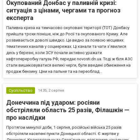
Окупований Донбас у паливній кризі:
ситуація з цінами, чергами та прогноз
експерта
Паливна криза на тимчасово окуповані території (ТОТ) Донбасу
прийшла трохи пізніше, ніж до Росії та окупованого Криму. Але
розвивається доволі швидко. Це видно за появою місцевих
тематичних каналів у соцмережах. Ці канали та чати з’явилися
десь у березні, коли ЗСУ почали активно уражати
нафтопереробну галузь РФ, передає novosti.dn.ua. Тоді ж біля АЗС
стали вишиковуватися великі черги, були введені обмеження на
продаж бензину. Ціни на пальне та на переоблад...
Суспільство
14:35,
2 серпня
Донеччина під ударом: росіяни
обстріляли область 25 разів, Філашкін —
про наслідки
Протягом минулої доби, 1 серпня, російські війська 25 разів
обстріляли населені пункти Донецької області. Є жертви у
Дружківці, Краматорську та Слов’янську, повідомив начальник