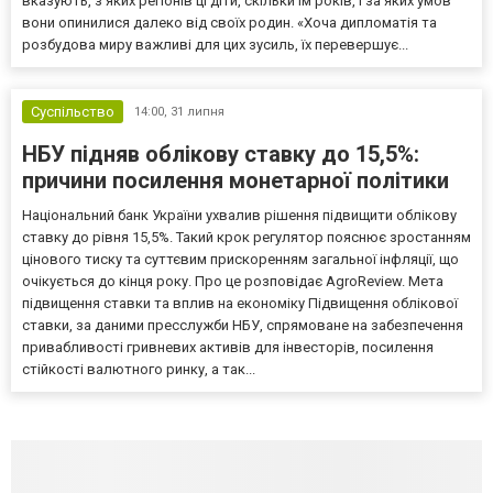
вказують, з яких регіонів ці діти, скільки їм років, і за яких умов
вони опинилися далеко від своїх родин. «Хоча дипломатія та
розбудова миру важливі для цих зусиль, їх перевершує...
Суспільство
14:00,
31 липня
НБУ підняв облікову ставку до 15,5%:
причини посилення монетарної політики
Національний банк України ухвалив рішення підвищити облікову
ставку до рівня 15,5%. Такий крок регулятор пояснює зростанням
цінового тиску та суттєвим прискоренням загальної інфляції, що
очікується до кінця року. Про це розповідає AgroReview. Мета
підвищення ставки та вплив на економіку Підвищення облікової
ставки, за даними пресслужби НБУ, спрямоване на забезпечення
привабливості гривневих активів для інвесторів, посилення
стійкості валютного ринку, а так...