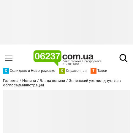
С
Селидово и Новогродовке
С
Справочная
Т
Такси
Головна
Новини
Влада новини
Зеленский уволил двух глав
облгосадминистраций