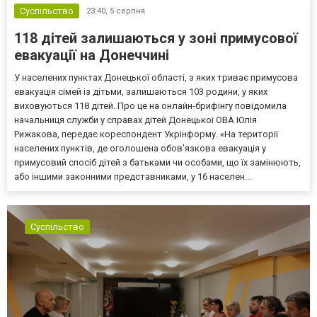
Суспільство
23:40,
5 серпня
118 дітей залишаються у зоні примусової
евакуації на Донеччині
У населених пунктах Донецької області, з яких триває примусова
евакуація сімей із дітьми, залишаються 103 родини, у яких
виховуються 118 дітей. Про це на онлайн-брифінгу повідомила
начальниця служби у справах дітей Донецької ОВА Юлія
Рижакова, передає кореспондент Укрінформу. «На території
населених пунктів, де оголошена обов’язкова евакуація у
примусовий спосіб дітей з батьками чи особами, що їх замінюють,
або іншими законними представниками, у 16 населен...
Суспільство