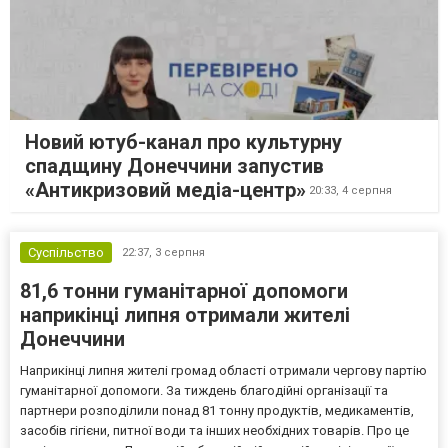
Новий ютуб-канал про культурну
спадщину Донеччини запустив
«Антикризовий медіа-центр»
20:33,
4 серпня
Суспільство
22:37,
3 серпня
81,6 тонни гуманітарної допомоги
наприкінці липня отримали жителі
Донеччини
Наприкінці липня жителі громад області отримали чергову партію
гуманітарної допомоги. За тиждень благодійні організації та
партнери розподілили понад 81 тонну продуктів, медикаментів,
засобів гігієни, питної води та інших необхідних товарів. Про це