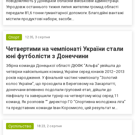
повідомляють у Донецькій обласній військовій адміністрації.
Упродовж останнього тижня липня жителям громад області
передали 81,6 тонни гуманітарної допомоги. Благодійні вантажі
містили продуктові набори, засоби...
Спорт
12:35,
3 серпня
Четвертими на чемпіонаті України стали
юні футболісти з Донеччини
Збірна команда Донецької області ДЮФК “Альфа” увійшла до
четвірки найсильніших команд України серед юнаків 2012–2013
років народження. У фінальній частині чемпіонату “Золотий
колос України”, що проходила в Береговому на Закарпатті,
донеччани впевнено подолали груповий етап, дійшли до
півфіналу та завершили турнір на четвертому місці серед 11
команд. Як розповів “” директор ГО “Спортивна молодіжна ліга”
та представник команди Іван Коромисло, цей результат м...
Суспільство
18:23,
2 серпня