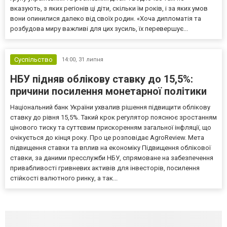
вказують, з яких регіонів ці діти, скільки їм років, і за яких умов
вони опинилися далеко від своїх родин. «Хоча дипломатія та
розбудова миру важливі для цих зусиль, їх перевершує...
Суспільство
14:00,
31 липня
НБУ підняв облікову ставку до 15,5%:
причини посилення монетарної політики
Національний банк України ухвалив рішення підвищити облікову
ставку до рівня 15,5%. Такий крок регулятор пояснює зростанням
цінового тиску та суттєвим прискоренням загальної інфляції, що
очікується до кінця року. Про це розповідає AgroReview. Мета
підвищення ставки та вплив на економіку Підвищення облікової
ставки, за даними пресслужби НБУ, спрямоване на забезпечення
привабливості гривневих активів для інвесторів, посилення
стійкості валютного ринку, а так...