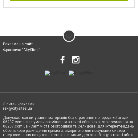
Реклама на сайті
Франшиза "CitySites"
З питань реклами
rek@citysites.ua
Допускається цитування матеріалів без отримання попередньої згоди
06237.com.ua за умови розміщення в тексті обов'язкового посилання на
06237.com.ua - Сайт міст Новогродівки та Селидове. Для інтернет-видань
обов'язкове розміщення прямого, відкритого для пошукових систем
гіперпосилання на цитовані статті не нижче другого абзацу в тексті або в