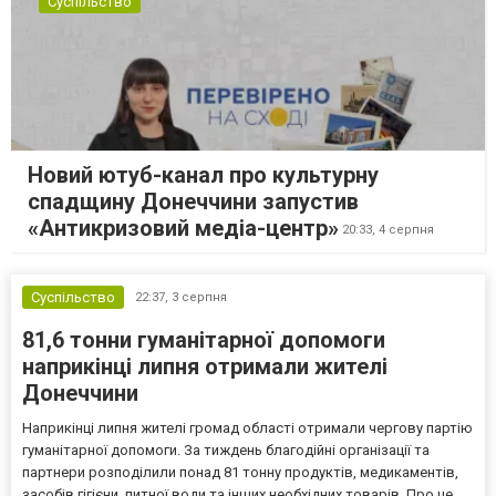
Суспільство
Новий ютуб-канал про культурну
спадщину Донеччини запустив
«Антикризовий медіа-центр»
20:33,
4 серпня
Суспільство
22:37,
3 серпня
81,6 тонни гуманітарної допомоги
наприкінці липня отримали жителі
Донеччини
Наприкінці липня жителі громад області отримали чергову партію
гуманітарної допомоги. За тиждень благодійні організації та
партнери розподілили понад 81 тонну продуктів, медикаментів,
засобів гігієни, питної води та інших необхідних товарів. Про це