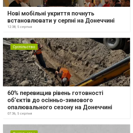
Нові мобільні укриття почнуть
встановлювати у серпні на Донеччині
12:38,
5 серпня
Суспільство
60% перевищив рівень готовності
об’єктів до осінньо-зимового
опалювального сезону на Донеччині
07:36,
5 серпня