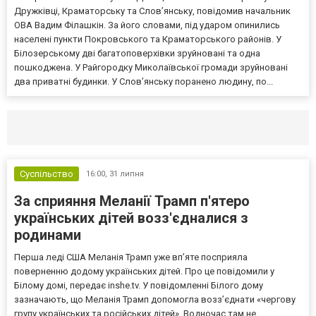
Дружківці, Краматорську та Слов’янську, повідомив начальник
ОВА Вадим Філашкін. За його словами, під ударом опинились
населені пункти Покровського та Краматорського районів. У
Білозерському дві багатоповерхівки зруйновані та одна
пошкоджена. У Райгородку Миколаївської громади зруйновані
два приватні будинки. У Слов’янську поранено людину, по...
Селидово и Новогродовке
Справочная
Так
Суспільство
16:00,
31 липня
За сприяння Меланії Трамп п'ятеро
українських дітей возз'єдналися з
родинами
Перша леді США Меланія Трамп уже впʼяте посприяла
поверненню додому українських дітей. Про це повідомили у
Білому домі, передає inshe.tv. У повідомленні Білого дому
зазначають, що Меланія Трамп допомогла возз’єднати «чергову
групу українських та російських дітей». Водночас там не