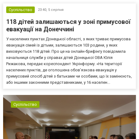
Суспільство
23:40,
5 серпня
118 дітей залишаються у зоні примусової
евакуації на Донеччині
У населених пунктах Донецької області, з яких триває примусова
евакуація сімей із дітьми, залишаються 103 родини, у яких
виховуються 118 дітей. Про це на онлайн-брифінгу повідомила
начальниця служби у справах дітей Донецької ОВА Юлія
Рижакова, передає кореспондент Укрінформу. «На території
населених пунктів, де оголошена обов’язкова евакуація у
примусовий спосіб дітей з батьками чи особами, що їх замінюють,
або іншими законними представниками, у 16 населен...
Суспільство