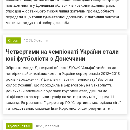
повідомляють у Донецькій обласній військовій адміністрації.
Упродовж останнього тижня липня жителям громад області
передали 81,6 тонни гуманітарної допомоги. Благодійні вантажі
містили продуктові набори, засоби...
Спорт
12:35,
3 серпня
Четвертими на чемпіонаті України стали
юні футболісти з Донеччини
Збірна команда Донецької області ДЮФК “Альфа” увійшла до
четвірки найсильніших команд України серед юнаків 2012–2013
років народження. У фінальній частині чемпіонату “Золотий
колос України”, що проходила в Береговому на Закарпатті,
донеччани впевнено подолали груповий етап, дійшли до
півфіналу та завершили турнір на четвертому місці серед 11
команд. Як розповів “” директор ГО “Спортивна молодіжна ліга”
та представник команди Іван Коромисло, цей результат м...
Суспільство
18:23,
2 серпня