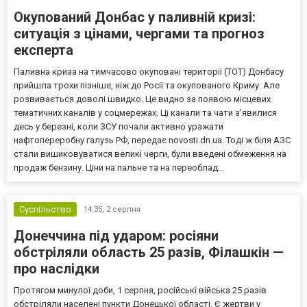
Окупований Донбас у паливній кризі:
ситуація з цінами, чергами та прогноз
експерта
Паливна криза на тимчасово окуповані території (ТОТ) Донбасу
прийшла трохи пізніше, ніж до Росії та окупованого Криму. Але
розвивається доволі швидко. Це видно за появою місцевих
тематичних каналів у соцмережах. Ці канали та чати з’явилися
десь у березні, коли ЗСУ почали активно уражати
нафтопереробну галузь РФ, передає novosti.dn.ua. Тоді ж біля АЗС
стали вишиковуватися великі черги, були введені обмеження на
продаж бензину. Ціни на пальне та на переоблад...
Суспільство
14:35,
2 серпня
Донеччина під ударом: росіяни
обстріляли область 25 разів, Філашкін —
про наслідки
Протягом минулої доби, 1 серпня, російські війська 25 разів
обстріляли населені пункти Донецької області. Є жертви у