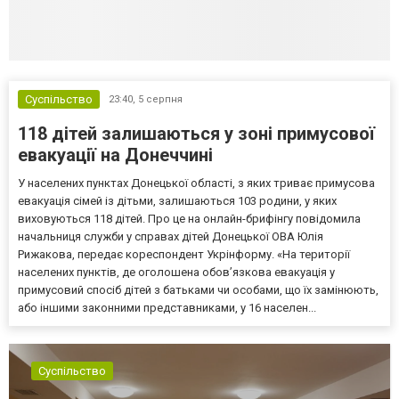
Суспільство
23:40,
5 серпня
118 дітей залишаються у зоні примусової
евакуації на Донеччині
У населених пунктах Донецької області, з яких триває примусова
евакуація сімей із дітьми, залишаються 103 родини, у яких
виховуються 118 дітей. Про це на онлайн-брифінгу повідомила
начальниця служби у справах дітей Донецької ОВА Юлія
Рижакова, передає кореспондент Укрінформу. «На території
населених пунктів, де оголошена обов’язкова евакуація у
примусовий спосіб дітей з батьками чи особами, що їх замінюють,
або іншими законними представниками, у 16 населен...
Суспільство