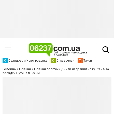
С
Селидово и Новогродовке
С
Справочная
Т
Такси
Головна
Новини
Новини політики
Киев направил ноту РФ из-за
поездки Путина в Крым