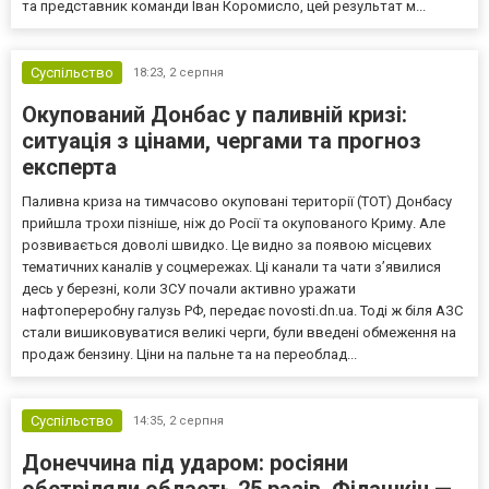
та представник команди Іван Коромисло, цей результат м...
Суспільство
18:23,
2 серпня
Окупований Донбас у паливній кризі:
ситуація з цінами, чергами та прогноз
експерта
Паливна криза на тимчасово окуповані території (ТОТ) Донбасу
прийшла трохи пізніше, ніж до Росії та окупованого Криму. Але
розвивається доволі швидко. Це видно за появою місцевих
тематичних каналів у соцмережах. Ці канали та чати з’явилися
десь у березні, коли ЗСУ почали активно уражати
нафтопереробну галузь РФ, передає novosti.dn.ua. Тоді ж біля АЗС
стали вишиковуватися великі черги, були введені обмеження на
продаж бензину. Ціни на пальне та на переоблад...
Суспільство
14:35,
2 серпня
Донеччина під ударом: росіяни