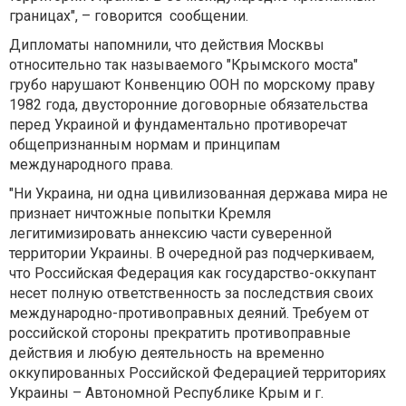
границах", – говорится сообщении.
Дипломаты напомнили, что действия Москвы
относительно так называемого "Крымского моста"
грубо нарушают Конвенцию ООН по морскому праву
1982 года, двусторонние договорные обязательства
перед Украиной и фундаментально противоречат
общепризнанным нормам и принципам
международного права.
"Ни Украина, ни одна цивилизованная держава мира не
признает ничтожные попытки Кремля
легитимизировать аннексию части суверенной
территории Украины. В очередной раз подчеркиваем,
что Российская Федерация как государство-оккупант
несет полную ответственность за последствия своих
международно-противоправных деяний. Требуем от
российской стороны прекратить противоправные
действия и любую деятельность на временно
оккупированных Российской Федерацией территориях
Украины – Автономной Республике Крым и г.