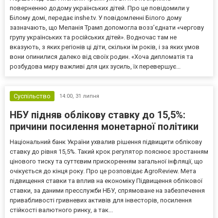
поверненню додому українських дітей. Про це повідомили у
Білому домі, передає inshe.tv. У повідомленні Білого дому
зазначають, що Меланія Трамп допомогла возз’єднати «чергову
групу українських та російських дітей». Водночас там не
вказують, з яких регіонів ці діти, скільки їм років, і за яких умов
вони опинилися далеко від своїх родин. «Хоча дипломатія та
розбудова миру важливі для цих зусиль, їх перевершує...
Суспільство
14:00,
31 липня
НБУ підняв облікову ставку до 15,5%:
причини посилення монетарної політики
Національний банк України ухвалив рішення підвищити облікову
ставку до рівня 15,5%. Такий крок регулятор пояснює зростанням
цінового тиску та суттєвим прискоренням загальної інфляції, що
очікується до кінця року. Про це розповідає AgroReview. Мета
підвищення ставки та вплив на економіку Підвищення облікової
ставки, за даними пресслужби НБУ, спрямоване на забезпечення
привабливості гривневих активів для інвесторів, посилення
стійкості валютного ринку, а так...