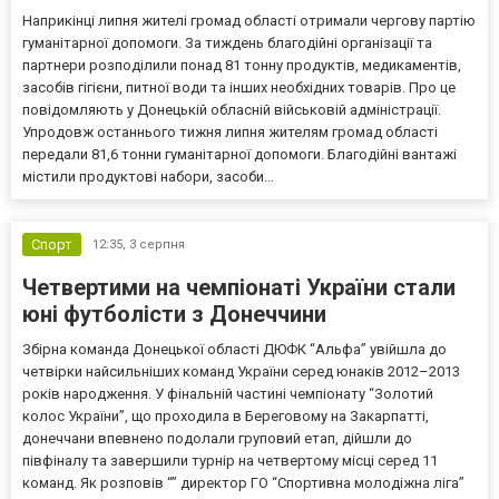
Наприкінці липня жителі громад області отримали чергову партію
гуманітарної допомоги. За тиждень благодійні організації та
партнери розподілили понад 81 тонну продуктів, медикаментів,
засобів гігієни, питної води та інших необхідних товарів. Про це
повідомляють у Донецькій обласній військовій адміністрації.
Упродовж останнього тижня липня жителям громад області
передали 81,6 тонни гуманітарної допомоги. Благодійні вантажі
містили продуктові набори, засоби...
Спорт
12:35,
3 серпня
Четвертими на чемпіонаті України стали
юні футболісти з Донеччини
Збірна команда Донецької області ДЮФК “Альфа” увійшла до
четвірки найсильніших команд України серед юнаків 2012–2013
років народження. У фінальній частині чемпіонату “Золотий
колос України”, що проходила в Береговому на Закарпатті,
донеччани впевнено подолали груповий етап, дійшли до
півфіналу та завершили турнір на четвертому місці серед 11
команд. Як розповів “” директор ГО “Спортивна молодіжна ліга”