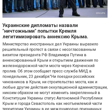
Украинские дипломаты назвали
"ничтожными" попытки Кремля
легитимизировать аннексию Крыма.
Министерство иностранных дел Украины выразило
решительный протест в связи с несогласованным
визитом президента РФ Владимира Путина в
аннексированный Крым и открытием движения по
железнодорожной части моста через Керченский
пролив. Об этом сообщает пресс-служба МИД в
понедельник, 23 декабря."Ни поездки российских
чиновников в Крым, ни строительство моста, как и
любые другие действия оккупационной администрации,
никоим образом не могут изменить закрепленный в
Конституции Украины статус Автономной Республики
Крым и города Севастополь как неотъемлемой части
территории Украины в ее международно признанных