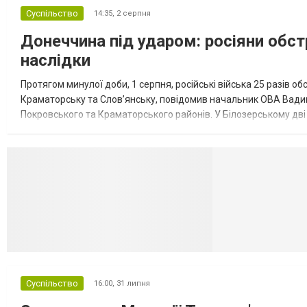
Суспільство
14:35,
2 серпня
Донеччина під ударом: росіяни обст
наслідки
Протягом минулої доби, 1 серпня, російські війська 25 разів об
Краматорську та Слов’янську, повідомив начальник ОВА Вадим
Покровського та Краматорського районів. У Білозерському дв
Миколаївської громади зруйновані два приватні будинки. У Сло
Селидово и Н
Суспільство
16:00,
31 липня