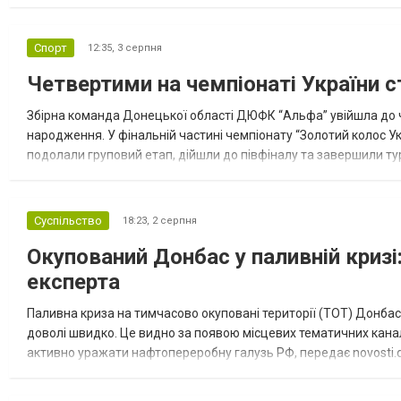
допомоги. Благодійні вантажі містили продуктові набори, засоб
Спорт
12:35,
3 серпня
Четвертими на чемпіонаті України с
Збірна команда Донецької області ДЮФК “Альфа” увійшла до ч
народження. У фінальній частині чемпіонату “Золотий колос У
подолали груповий етап, дійшли до півфіналу та завершили тур
“Спортивна молодіжна ліга” та представник команди Іван Кором
Суспільство
18:23,
2 серпня
Окупований Донбас у паливній кризі:
експерта
Паливна криза на тимчасово окуповані території (ТОТ) Донбасу
доволі швидко. Це видно за появою місцевих тематичних каналі
активно уражати нафтопереробну галузь РФ, передає novosti.dn
обмеження на продаж бензину. Ціни на пальне та на переоблад