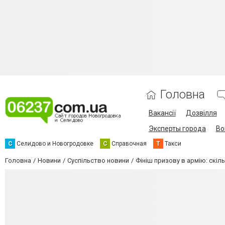
Головна
Вакансії
Дозвілля
Эксперты города
Во
С
Селидово и Новогродовке
С
Справочная
Т
Такси
Головна
Новини
Суспільство новини
Фініш призову в армію: скіль