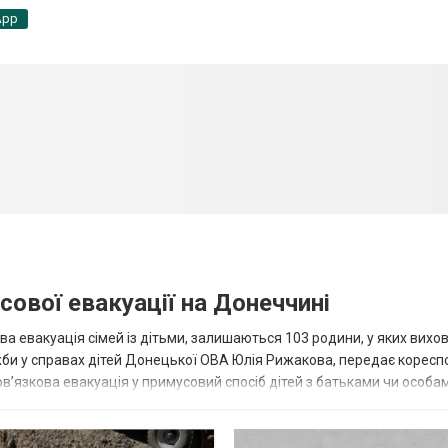
App
сової евакуації на Донеччині
ва евакуація сімей із дітьми, залишаються 103 родини, у яких вихо
жби у справах дітей Донецької ОВА Юлія Рижакова, передає корес
в’язкова евакуація у примусовий спосіб дітей з батьками чи особам
н...