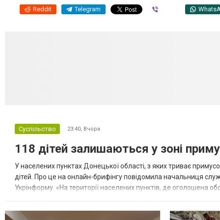
Reddit
Telegram
Viber
Whats
Суспільство
23:40,
Вчора
118 дітей залишаються у зоні приму
У населених пунктах Донецької області, з яких триває примусо
дітей. Про це на онлайн-брифінгу повідомила начальниця слу
Укрінформу. «На території населених пунктів, де оголошена обо
замінюють, або іншими законними представниками, у 16 населе