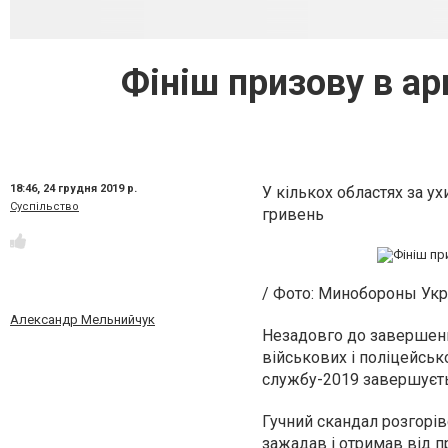
Фініш призову в ар
18:46,
24 грудня 2019 р.
У кількох областях за у
Суспільство
гривень
/ Фото: Минобороны Ук
Александр Мельнийчук
Незадовго до заверше
військових і поліцейсько
службу-2019 завершуєть
Гучний скандал розгорівс
зажадав і отримав від п