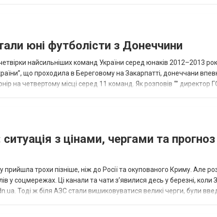
и...
тали юні футболісти з Донеччини
етвірки найсильніших команд України серед юнаків 2012–2013 рок
країни”, що проходила в Береговому на Закарпатті, донеччани впе
нір на четвертому місці серед 11 команд. Як розповів “” директор Г
исло, цей результат м...
 ситуація з цінами, чергами та прогноз
 прийшла трохи пізніше, ніж до Росії та окупованого Криму. Але р
в у соцмережах. Ці канали та чати з’явилися десь у березні, коли
.ua. Тоді ж біля АЗС стали вишиковуватися великі черги, були вве
...