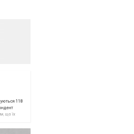
вуються 118
пондент
и, що їх