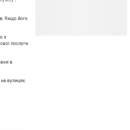
в. Якщо його
о з
 свої послуги
авки в
на вулицях.