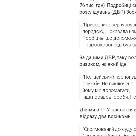
76 тис. грн). Подробиці
розслідувань (ДБР) Зоря
"Призовник звернувся д
порадою, – сказала нам
Пообіцяв, що допоможе 
Правоохоронець був зат
За даними ДБР, таку вел
ризиком, на який іде.
"Поліцейський пропонув
служби. Не виключено, щ
йому міг допомагати, – 
інші посадові особи. П
Днями в ГПУ також заяви
відразу два воєнкоми – 
"Спрямований до суду 
Сумської області. Він 