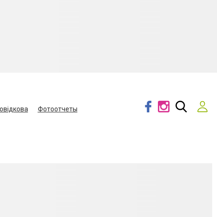
овідкова
Фотоотчеты