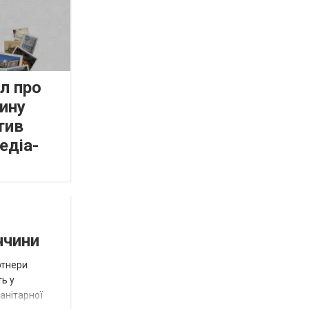
л про
ину
тив
едіа-
ччини
ртнери
ть у
анітарної