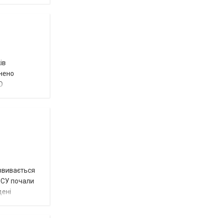
ів
внено
О
озвивається
 ЗСУ почали
дені