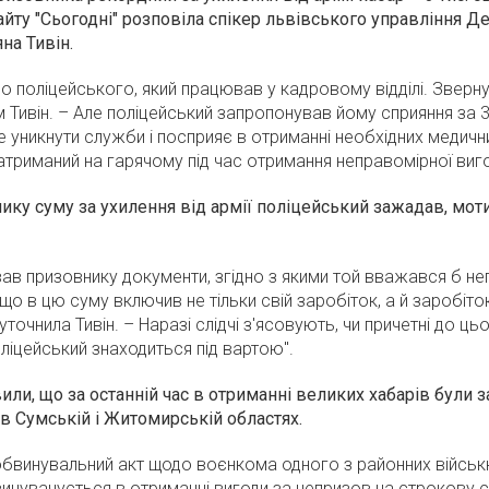
 сайту "Сьогодні" розповіла спікер львівського управління
на Тивін.
о поліцейського, який працював у кадровому відділі. Зверн
 Тивін. – Але поліцейський запропонував йому сприяння за 3
уникнути служби і посприяє в отриманні необхідних медичн
риманий на гарячому під час отримання неправомірної виго
ику суму за ухилення від армії поліцейський зажадав, мо
ав призовнику документи, згідно з якими той вважався б н
о в цю суму включив не тільки свій заробіток, а й заробіток
уточнила Тивін. – Наразі слідчі з'ясовують, чи причетні до ць
оліцейський знаходиться під вартою".
ли, що за останній час в отриманні великих хабарів були з
в Сумській і Житомирській областях.
обвинувальний акт щодо воєнкома одного з районних військ
звинувачується в отриманні вигоди за непризов на строкову с