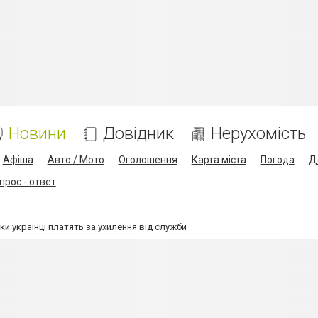
Новини
Довідник
Нерухомість
Афіша
Авто / Мото
Оголошення
Карта міста
Погода
Д
прос - ответ
ки українці платять за ухилення від служби