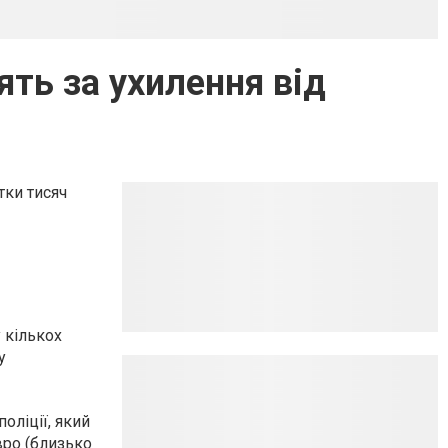
ять за ухилення від
тки тисяч
 кількох
у
оліції, який
вро (близько