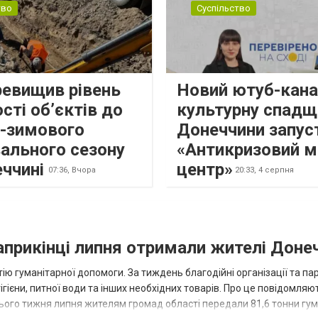
тво
Суспільство
ревищив рівень
Новий ютуб-кана
сті об’єктів до
культурну спадщ
о-зимового
Донеччини запус
ального сезону
«Антикризовий м
еччині
центр»
07:36,
Вчора
20:33,
4 серпня
наприкінці липня отримали жителі Доне
ію гуманітарної допомоги. За тиждень благодійні організації та па
ігієни, питної води та інших необхідних товарів. Про це повідомляю
нього тижня липня жителям громад області передали 81,6 тонни гум