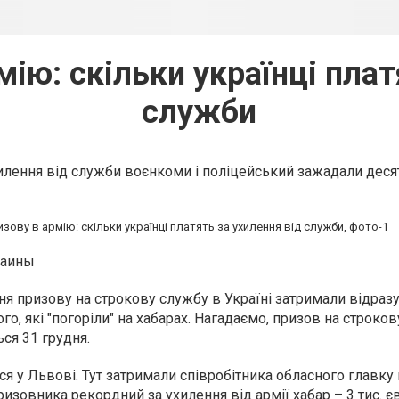
мію: скільки українці плат
служби
хилення від служби воєнкоми і поліцейський зажадали деся
раины
ння
призову на строкову службу в Україні
затримали відразу
го, які "погоріли" на хабарах. Нагадаємо, призов на строков
ся 31 грудня.
я у Львові. Тут затримали співробітника обласного главку п
ризовника рекордний за ухилення від армії хабар – 3 тис. є