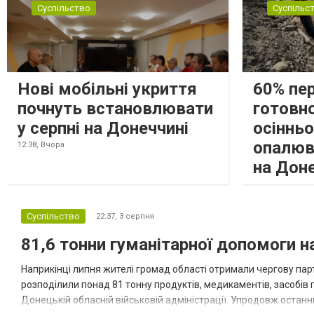
Суспільство
Суспільс
Нові мобільні укриття
60% пе
почнуть встановлювати
готовно
у серпні на Донеччині
осіннь
опалюв
12:38,
Вчора
на Дон
Суспільство
22:37,
3 серпня
81,6 тонни гуманітарної допомоги 
Наприкінці липня жителі громад області отримали чергову парт
розподілили понад 81 тонну продуктів, медикаментів, засобів г
Донецькій обласній військовій адміністрації. Упродовж остан