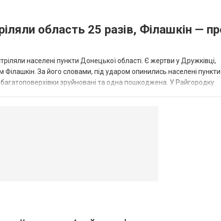
ріляли область 25 разів, Філашкін — пр
стріляли населені пункти Донецької області. Є жертви у Дружківці,
 Філашкін. За його словами, під ударом опинились населені пункти
і багатоповерхівки зруйновані та одна пошкоджена. У Райгородку
в’янську поранено людину, по...
овогродовке
Справочная
Такси