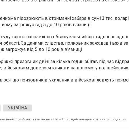
єнкома підозрюють в отриманні хабара в сумі 3 тис. доларі
 йому загрожує від 5 до 10 років в'язниці.
 суду також направлено обвинувальний акт відносно одног
області. За даними слідства, полковник зажадав і взяв за
ож загрожує від 5 до 10 років в'язниці.
оріжжі
призовник двічі за кілька годин збігав під час відпр
, військовим довелося кликати на допомогу поліцейських.
лося, що призовників-ухильників військові ловлять прямо 
УКРАЇНА
ть необхідний текст і натисніть Ctrl + Enter, щоб повідомити про це редакцію