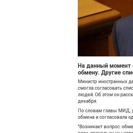
На данный момент с
обмену. Другие сп
Министр иностранных де
смогла согласовать спи
людей. Об этом он расс
декабря.
По словам главы МИД, у
обмена и согласовала од
"Возникает вопрос: обме