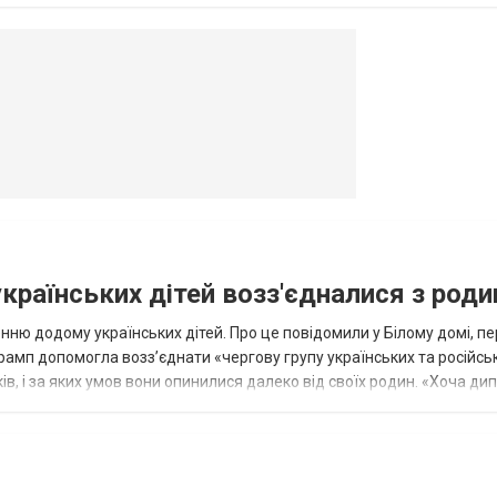
овогродовке
Справочная
Такси
українських дітей возз'єдналися з род
ню додому українських дітей. Про це повідомили у Білому домі, п
рамп допомогла возз’єднати «чергову групу українських та російськ
оків, і за яких умов вони опинилися далеко від своїх родин. «Хоча ди