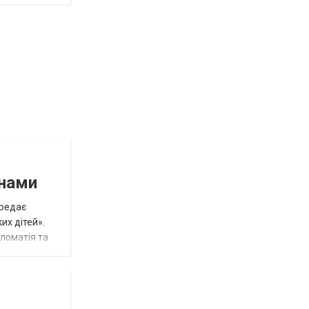
инами
ередає
их дітей».
пломатія та