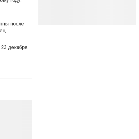
ому году.
уппы после
ен,
 23 декабря.