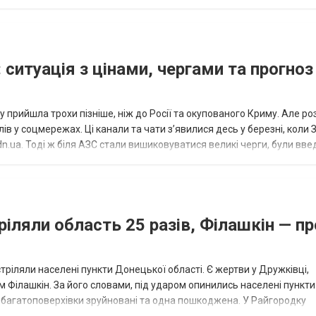
исло, цей результат м...
 ситуація з цінами, чергами та прогноз
 прийшла трохи пізніше, ніж до Росії та окупованого Криму. Але р
в у соцмережах. Ці канали та чати з’явилися десь у березні, коли
.ua. Тоді ж біля АЗС стали вишиковуватися великі черги, були вве
...
ріляли область 25 разів, Філашкін — пр
стріляли населені пункти Донецької області. Є жертви у Дружківці,
 Філашкін. За його словами, під ударом опинились населені пункти
і багатоповерхівки зруйновані та одна пошкоджена. У Райгородку
в’янську поранено людину, по...