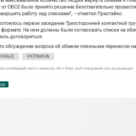
им максимальное количество людей вернуть семьям к Нов
от ОБСЕ было принято решение безотлагательно провести
ершить работу над списками", − отметил Пристайко.
остоялось первое заседание Трехсторонней контактной гр
формате. На нем должны были согласовать списки на обм
лось договориться.
что обсуждение вопроса об обмене пленными перенесли на
ЕННЫЕ
УКРАИНА
ть необхідний текст і натисніть Ctrl + Enter, щоб повідомити про це редакцію
App