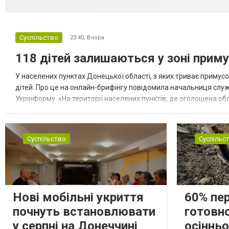
Суспільство
23:40,
Вчора
118 дітей залишаються у зоні приму
У населених пунктах Донецької області, з яких триває примусо
дітей. Про це на онлайн-брифінгу повідомила начальниця слу
Укрінформу. «На території населених пунктів, де оголошена обо
замінюють, або іншими законними представниками, у 16 населе
Суспільство
Суспільс
Нові мобільні укриття
60% пе
почнуть встановлювати
готовно
у серпні на Донеччині
осіннь