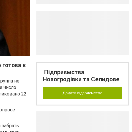
 готова к
Підприємства
Новогродівки та Селидове
группа не
е число
Додати підприємство
ликовано 22
вопросе
 забрать