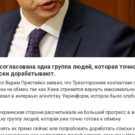
огласована одна группа людей, которая точно
иски дорабатывают.
л Вадим Пристайко заявил, что Трехсторонняя контактная 
ски на обмен, так как Киев стремится вернуть максимально
казал в интервью агентству Укринформ, которое было опуб
краинская сторона рассчитывала на больший прогресс в 
ну группу людей, которая уже точно готова к обмену.
нять их прямо сейчас или попробовать доработать списки и