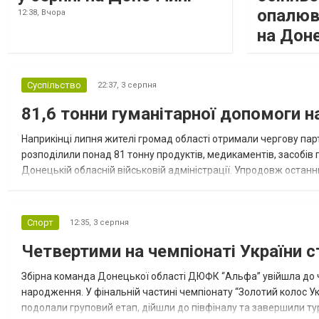
опалюв
12:38,
Вчора
на Дон
Суспільство
22:37,
3 серпня
81,6 тонни гуманітарної допомоги 
Наприкінці липня жителі громад області отримали чергову парт
розподілили понад 81 тонну продуктів, медикаментів, засобів г
Донецькій обласній військовій адміністрації. Упродовж остан
допомоги. Благодійні вантажі містили продуктові набори, засоб
Спорт
12:35,
3 серпня
Четвертими на чемпіонаті України с
Збірна команда Донецької області ДЮФК “Альфа” увійшла до ч
народження. У фінальній частині чемпіонату “Золотий колос У
подолали груповий етап, дійшли до півфіналу та завершили тур