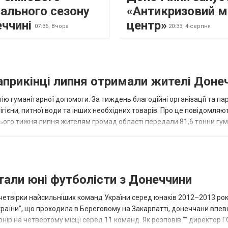
ального сезону
«Антикризовий м
еччині
центр»
07:36,
Вчора
20:33,
4 серпня
наприкінці липня отримали жителі Доне
ію гуманітарної допомоги. За тиждень благодійні організації та па
ігієни, питної води та інших необхідних товарів. Про це повідомляю
нього тижня липня жителям громад області передали 81,6 тонни гум
и...
тали юні футболісти з Донеччини
етвірки найсильніших команд України серед юнаків 2012–2013 рок
країни”, що проходила в Береговому на Закарпатті, донеччани впе
нір на четвертому місці серед 11 команд. Як розповів “” директор Г