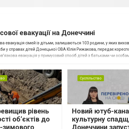
сової евакуації на Донеччині
ва евакуація сімей із дітьми, залишаються 103 родини, у яких вихо
жби у справах дітей Донецької ОВА Юлія Рижакова, передає корес
в’язкова евакуація у примусовий спосіб дітей з батьками чи особам
н...
тво
Суспільство
ревищив рівень
Новий ютуб-кана
сті об’єктів до
культурну спадщ
о-зимового
Донеччини запус