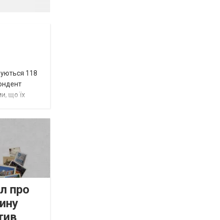
вуються 118
пондент
и, що їх
л про
ину
тив