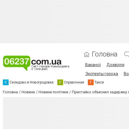
Головна
Вакансії
Дозвілля
Эксперты города
Во
С
Селидово и Новогродовке
С
Справочная
Т
Такси
Головна
Новини
Новини політики
Пристайко объяснил задержку 