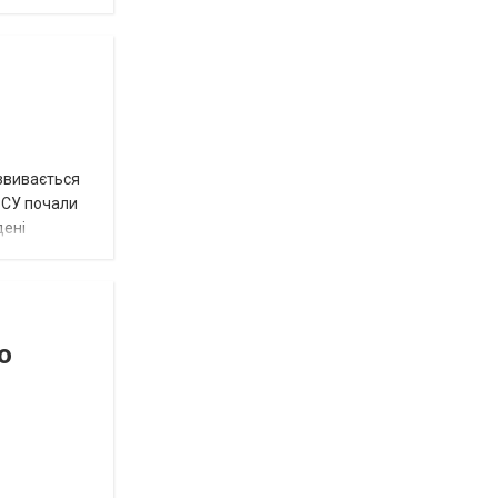
озвивається
 ЗСУ почали
дені
о