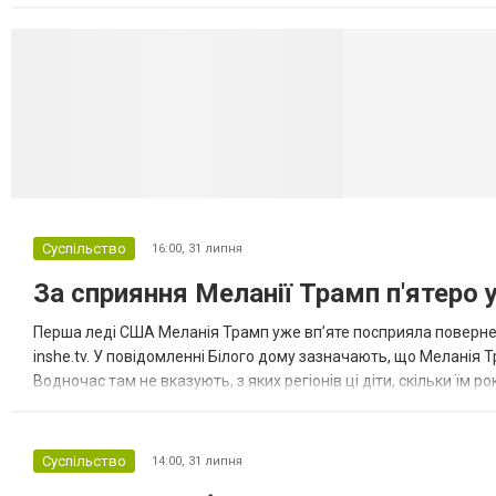
Селидово и Н
Суспільство
16:00,
31 липня
За сприяння Меланії Трамп п'ятеро 
Перша леді США Меланія Трамп уже впʼяте посприяла повернен
inshe.tv. У повідомленні Білого дому зазначають, що Меланія Т
Водночас там не вказують, з яких регіонів ці діти, скільки їм р
розбудова миру важливі для цих зусиль, їх перевершує...
Суспільство
14:00,
31 липня