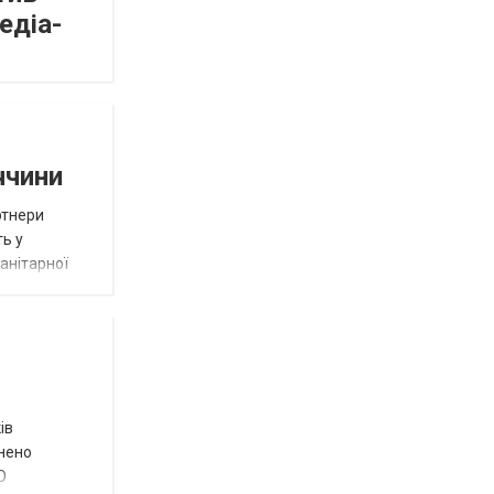
едіа-
ччини
ртнери
ть у
анітарної
ів
внено
О