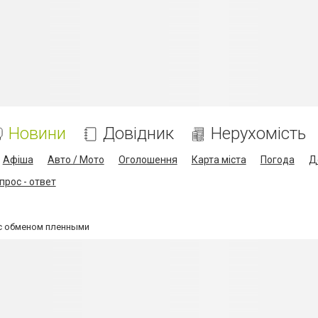
Новини
Довідник
Нерухомість
Афіша
Авто / Мото
Оголошення
Карта міста
Погода
Д
прос - ответ
с обменом пленными