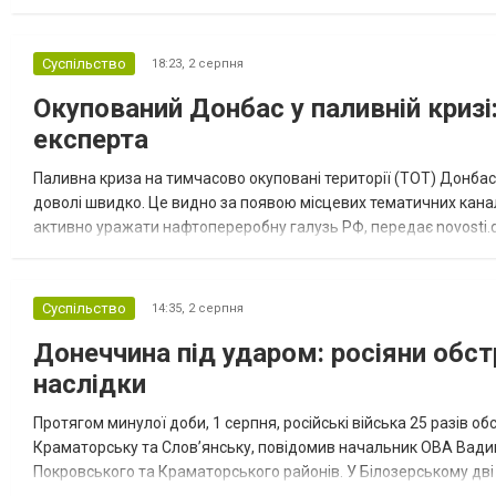
“Спортивна молодіжна ліга” та представник команди Іван Кором
Суспільство
18:23,
2 серпня
Окупований Донбас у паливній кризі:
експерта
Паливна криза на тимчасово окуповані території (ТОТ) Донбасу
доволі швидко. Це видно за появою місцевих тематичних каналі
активно уражати нафтопереробну галузь РФ, передає novosti.dn
обмеження на продаж бензину. Ціни на пальне та на переоблад
Суспільство
14:35,
2 серпня
Донеччина під ударом: росіяни обст
наслідки
Протягом минулої доби, 1 серпня, російські війська 25 разів об
Краматорську та Слов’янську, повідомив начальник ОВА Вадим
Покровського та Краматорського районів. У Білозерському дв
Миколаївської громади зруйновані два приватні будинки. У Сло