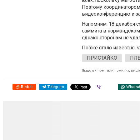
всех, поскольку мы хот
Поэтому координатором 
видеоконференцию и зав
Напомним, 18 декабря с
саммита в нормандском 
однако сторонам не уда
Позже стало известно, 
ПРИСТАЙКО
ПЛ
Якщо ви помітили помилку, виділі
Reddit
Telegram
Viber
Whats