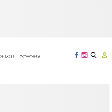
овідкова
Фотоотчеты