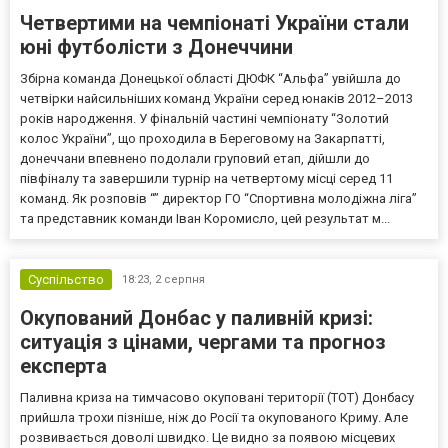
Четвертими на чемпіонаті України стали
юні футболісти з Донеччини
Збірна команда Донецької області ДЮФК “Альфа” увійшла до
четвірки найсильніших команд України серед юнаків 2012–2013
років народження. У фінальній частині чемпіонату “Золотий
колос України”, що проходила в Береговому на Закарпатті,
донеччани впевнено подолали груповий етап, дійшли до
півфіналу та завершили турнір на четвертому місці серед 11
команд. Як розповів “” директор ГО “Спортивна молодіжна ліга”
та представник команди Іван Коромисло, цей результат м...
Суспільство
18:23,
2 серпня
Окупований Донбас у паливній кризі:
ситуація з цінами, чергами та прогноз
експерта
Паливна криза на тимчасово окуповані території (ТОТ) Донбасу
прийшла трохи пізніше, ніж до Росії та окупованого Криму. Але
розвивається доволі швидко. Це видно за появою місцевих