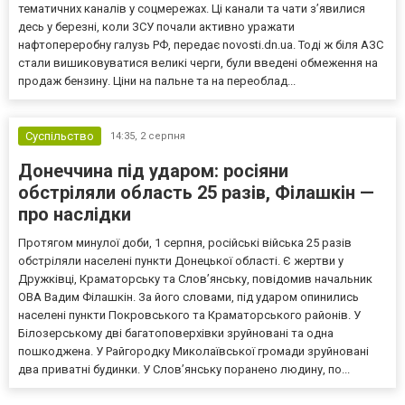
тематичних каналів у соцмережах. Ці канали та чати з’явилися
десь у березні, коли ЗСУ почали активно уражати
нафтопереробну галузь РФ, передає novosti.dn.ua. Тоді ж біля АЗС
стали вишиковуватися великі черги, були введені обмеження на
продаж бензину. Ціни на пальне та на переоблад...
Суспільство
14:35,
2 серпня
Донеччина під ударом: росіяни
обстріляли область 25 разів, Філашкін —
про наслідки
Протягом минулої доби, 1 серпня, російські війська 25 разів
обстріляли населені пункти Донецької області. Є жертви у
Дружківці, Краматорську та Слов’янську, повідомив начальник
ОВА Вадим Філашкін. За його словами, під ударом опинились
населені пункти Покровського та Краматорського районів. У
Білозерському дві багатоповерхівки зруйновані та одна
пошкоджена. У Райгородку Миколаївської громади зруйновані
два приватні будинки. У Слов’янську поранено людину, по...