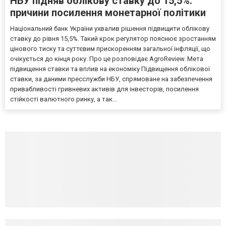
НБУ підняв облікову ставку до 15,5%:
причини посилення монетарної політики
Національний банк України ухвалив рішення підвищити облікову
ставку до рівня 15,5%. Такий крок регулятор пояснює зростанням
цінового тиску та суттєвим прискоренням загальної інфляції, що
очікується до кінця року. Про це розповідає AgroReview. Мета
підвищення ставки та вплив на економіку Підвищення облікової
ставки, за даними пресслужби НБУ, спрямоване на забезпечення
привабливості гривневих активів для інвесторів, посилення
стійкості валютного ринку, а так...