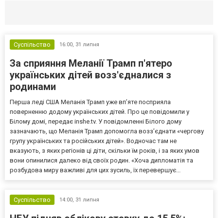
Селидово и Новогродовке
Справочная
Так
Суспільство
16:00,
31 липня
За сприяння Меланії Трамп п'ятеро
українських дітей возз'єдналися з
родинами
Перша леді США Меланія Трамп уже впʼяте посприяла
поверненню додому українських дітей. Про це повідомили у
Білому домі, передає inshe.tv. У повідомленні Білого дому
зазначають, що Меланія Трамп допомогла возз’єднати «чергову
групу українських та російських дітей». Водночас там не
вказують, з яких регіонів ці діти, скільки їм років, і за яких умов
вони опинилися далеко від своїх родин. «Хоча дипломатія та
розбудова миру важливі для цих зусиль, їх перевершує...
Суспільство
14:00,
31 липня