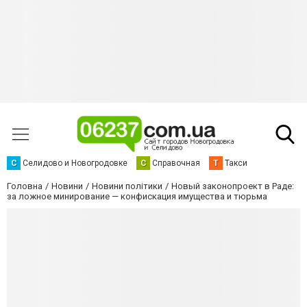
С
Селидово и Новогродовке
С
Справочная
Т
Такси
Головна
Новини
Новини політики
Новый законопроект в Раде:
за ложное минирование — конфискация имущества и тюрьма