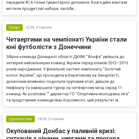
передали 81,6 тонни гуманітарної допомоги. Благодійні вантажі
містили продуктові набори, засоби...
Спорт
12:35,
3 серпня
Четвертими на чемпіонаті України стали
юні футболісти з Донеччини
Збірна команда Донецької області ДЮФК “Альфа” увійшла до
четвірки найсильніших команд України серед юнаків 2012–2013
років народження. У фінальній частині чемпіонату “Золотий
колос України”, що проходила в Береговому на Закарпатті,
донеччани впевнено подолали груповий етап, дійшли до
півфіналу та завершили турнір на четвертому місці серед 11
команд. Як розповів “” директор ГО “Спортивна молодіжна ліга”
та представник команди Іван Коромисло, цей результат м...
Суспільство
18:23,
2 серпня
Окупований Донбас у паливній кризі:
ситуація з цінами, чергами та прогноз