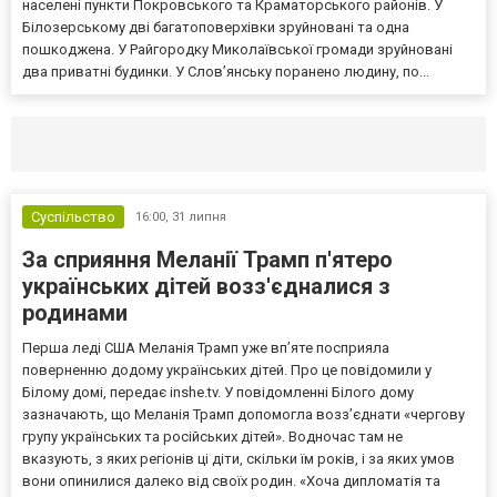
населені пункти Покровського та Краматорського районів. У
Білозерському дві багатоповерхівки зруйновані та одна
пошкоджена. У Райгородку Миколаївської громади зруйновані
два приватні будинки. У Слов’янську поранено людину, по...
Селидово и Новогродовке
Справочная
Так
Суспільство
16:00,
31 липня
За сприяння Меланії Трамп п'ятеро
українських дітей возз'єдналися з
родинами
Перша леді США Меланія Трамп уже впʼяте посприяла
поверненню додому українських дітей. Про це повідомили у
Білому домі, передає inshe.tv. У повідомленні Білого дому
зазначають, що Меланія Трамп допомогла возз’єднати «чергову
групу українських та російських дітей». Водночас там не
вказують, з яких регіонів ці діти, скільки їм років, і за яких умов
вони опинилися далеко від своїх родин. «Хоча дипломатія та