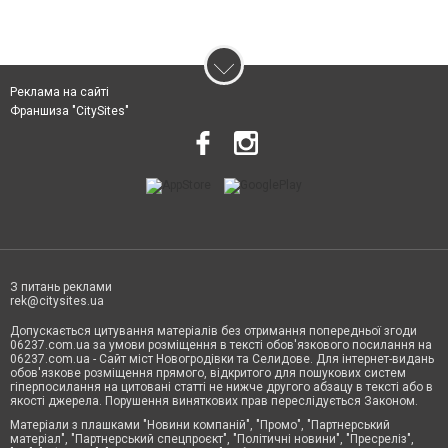
Реклама на сайті
Франшиза "CitySites"
З питань реклами
rek@citysites.ua
Допускається цитування матеріалів без отримання попередньої згоди
06237.com.ua за умови розміщення в тексті обов'язкового посилання на
06237.com.ua - Сайт міст Новогродівки та Селидове. Для інтернет-видань
обов'язкове розміщення прямого, відкритого для пошукових систем
гіперпосилання на цитовані статті не нижче другого абзацу в тексті або в
якості джерела. Порушення виняткових прав переслідується Законом.
Матеріали з плашками "Новини компаній", "Промо", "Партнерський
матеріал", "Партнерський спецпроєкт", "Політичні новини", "Пресреліз",