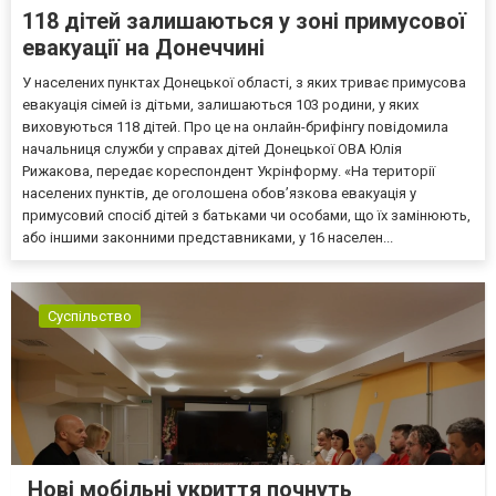
118 дітей залишаються у зоні примусової
евакуації на Донеччині
У населених пунктах Донецької області, з яких триває примусова
евакуація сімей із дітьми, залишаються 103 родини, у яких
виховуються 118 дітей. Про це на онлайн-брифінгу повідомила
начальниця служби у справах дітей Донецької ОВА Юлія
Рижакова, передає кореспондент Укрінформу. «На території
населених пунктів, де оголошена обов’язкова евакуація у
примусовий спосіб дітей з батьками чи особами, що їх замінюють,
або іншими законними представниками, у 16 населен...
Суспільство
Нові мобільні укриття почнуть