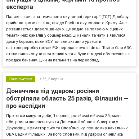
експерта
Паливна криза на тимчасово окуповані території (ТОТ) Донбасу
прийшла трохи пізніше, ніж до Росії та окупованого Криму. Але
розвивається доволі швидко. Це видно за появою місцевих
тематичних каналів у соцмережах. Ці канали та чати з’явилися
десь у березні, коли ЗСУ почали активно уражати
нафтопереробну галузь РФ, передає novosti.dn.ua. Тоді ж біля АЗС
стали вишиковуватися великі черги, були введені обмеження на
продаж бензину. Ціни на пальне та на переоблад...
Суспільство
14:35,
2 серпня
Донеччина під ударом: росіяни
обстріляли область 25 разів, Філашкін —
про наслідки
Протягом минулої доби, 1 серпня, російські війська 25 разів
обстріляли населені пункти Донецької області. Є жертви у
Дружківці, Краматорську та Слов’янську, повідомив начальник
ОВА Вадим Філашкін. За його словами, під ударом опинились