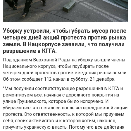
Уборку устроили, чтобы убрать мусор после
четырех дней акций протеста против рынка
земли. В Нацкорпусе заявили, что получили
разрешение в КГГА.
Под зданием Верховной Рады на уборку вышли члены
Национального корпуса, чтобы поубирать после
четырех дней протестов против введения рынка земли.
Об этом сообщает 112 канал в субботу, 21 декабря.
"Мы получили соответствующие разрешения в КГГА и
ремонтируем все, начиная с дорожного покрытия на
улице Грушевского, которое было испорчено. И
убираем все, что осталось после четырехдневной акции
протеста. Это ответственность, к которой мы приучаем
себя, своих активистов и к которой хотим, наконец,
приучить украинскую власть. Потому что все действия