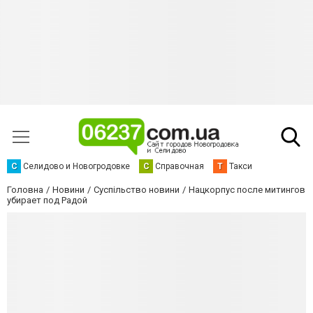
С
Селидово и Новогродовке
С
Справочная
Т
Такси
Головна
Новини
Суспільство новини
Нацкорпус после митингов
убирает под Радой