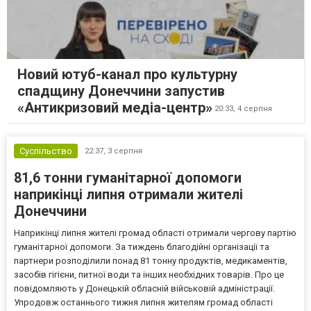
Новий ютуб-канал про культурну
спадщину Донеччини запустив
«Антикризовий медіа-центр»
20:33,
4 серпня
Суспільство
22:37,
3 серпня
81,6 тонни гуманітарної допомоги
наприкінці липня отримали жителі
Донеччини
Наприкінці липня жителі громад області отримали чергову партію
гуманітарної допомоги. За тиждень благодійні організації та
партнери розподілили понад 81 тонну продуктів, медикаментів,
засобів гігієни, питної води та інших необхідних товарів. Про це
повідомляють у Донецькій обласній військовій адміністрації.
Упродовж останнього тижня липня жителям громад області