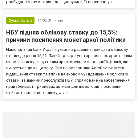
розбудова миру важливі для цих зусиль, їх перевершує...
Суспільство
14:00,
31 липня
НБУ підняв облікову ставку до 15,5%:
причини посилення монетарної політики
Національний банк України ухвалив рішення підвищити облікову
ставку до рівня 15,5%. Такий крок регулятор пояснює зростанням
цінового тиску та суттєвим прискоренням загальної інфляції, що
очікується до кінця року. Про це розповідає AgroReview. Мета
підвищення ставки та вплив на економіку Підвищення облікової
ставки, за даними пресслужби НБУ, спрямоване на забезпечення
привабливості гривневих активів для інвесторів, посилення
стійкості валютного ринку, а так...