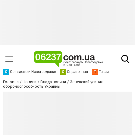
С
Селидово и Новогродовке
С
Справочная
Т
Такси
Головна
Новини
Влада новини
Зеленский усилил
обороноспособность Украины