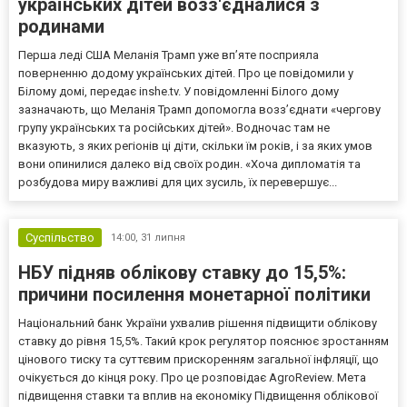
українських дітей возз'єдналися з
родинами
Перша леді США Меланія Трамп уже впʼяте посприяла
поверненню додому українських дітей. Про це повідомили у
Білому домі, передає inshe.tv. У повідомленні Білого дому
зазначають, що Меланія Трамп допомогла возз’єднати «чергову
групу українських та російських дітей». Водночас там не
вказують, з яких регіонів ці діти, скільки їм років, і за яких умов
вони опинилися далеко від своїх родин. «Хоча дипломатія та
розбудова миру важливі для цих зусиль, їх перевершує...
Суспільство
14:00,
31 липня
НБУ підняв облікову ставку до 15,5%:
причини посилення монетарної політики
Національний банк України ухвалив рішення підвищити облікову
ставку до рівня 15,5%. Такий крок регулятор пояснює зростанням
цінового тиску та суттєвим прискоренням загальної інфляції, що
очікується до кінця року. Про це розповідає AgroReview. Мета
підвищення ставки та вплив на економіку Підвищення облікової