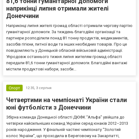
81,6 тонни гуманітарної допомоги
наприкінці липня отримали жителі
Донеччини
Наприкінці липня жителі громад області отримали чергову партію
гуманітарної допомоги. За тиждень благодійні організації та
партнери розподілили понад 81 тонну продуктів, медикаментів,
засобів гігієни, питної води та інших необхідних товарів. Про це
повідомляють у Донецькій обласній військовій адміністрації.
Упродовж останнього тижня липня жителям громад області
передали 81,6 тонни гуманітарної допомоги. Благодійні вантажі
містили продуктові набори, засоби...
Спорт
12:35,
3 серпня
Четвертими на чемпіонаті України стали
юні футболісти з Донеччини
Збірна команда Донецької області ДЮФК “Альфа” увійшла до
четвірки найсильніших команд України серед юнаків 2012–2013
років народження. У фінальній частині чемпіонату “Золотий
колос України”, що проходила в Береговому на Закарпатті,