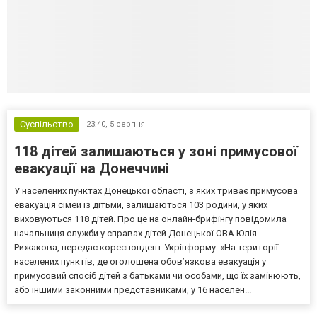
Суспільство
23:40,
5 серпня
118 дітей залишаються у зоні примусової
евакуації на Донеччині
У населених пунктах Донецької області, з яких триває примусова
евакуація сімей із дітьми, залишаються 103 родини, у яких
виховуються 118 дітей. Про це на онлайн-брифінгу повідомила
начальниця служби у справах дітей Донецької ОВА Юлія
Рижакова, передає кореспондент Укрінформу. «На території
населених пунктів, де оголошена обов’язкова евакуація у
примусовий спосіб дітей з батьками чи особами, що їх замінюють,
або іншими законними представниками, у 16 населен...