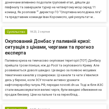
донеччани впевнено подолали груповий етап, дійшли до
півфіналу та завершили турнір на четвертому місці серед 11
команд. Як розповів “” директор ГО “Спортивна молодіжна ліга”
та представник команди Іван Коромисло, цей результат м...
Суспільство
18:23,
2 серпня
Окупований Донбас у паливній кризі:
ситуація з цінами, чергами та прогноз
експерта
Паливна криза на тимчасово окуповані території (ТОТ) Донбасу
прийшла трохи пізніше, ніж до Росії та окупованого Криму. Але
розвивається доволі швидко. Це видно за появою місцевих
тематичних каналів у соцмережах. Ці канали та чати з’явилися
десь у березні, коли ЗСУ почали активно уражати
нафтопереробну галузь РФ, передає novosti.dn.ua. Тоді ж біля АЗС
стали вишиковуватися великі черги, були введені обмеження на
продаж бензину. Ціни на пальне та на переоблад...