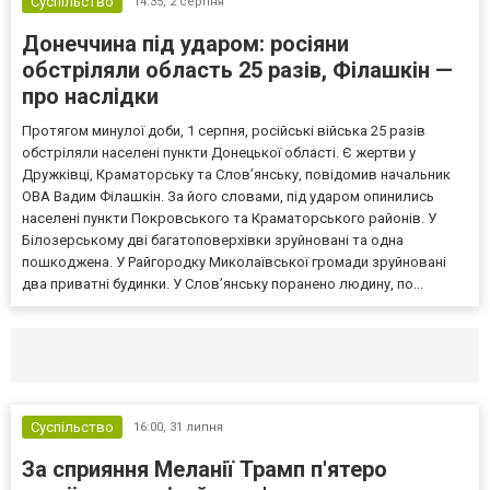
Суспільство
14:35,
2 серпня
Донеччина під ударом: росіяни
обстріляли область 25 разів, Філашкін —
про наслідки
Протягом минулої доби, 1 серпня, російські війська 25 разів
обстріляли населені пункти Донецької області. Є жертви у
Дружківці, Краматорську та Слов’янську, повідомив начальник
ОВА Вадим Філашкін. За його словами, під ударом опинились
населені пункти Покровського та Краматорського районів. У
Білозерському дві багатоповерхівки зруйновані та одна
пошкоджена. У Райгородку Миколаївської громади зруйновані
два приватні будинки. У Слов’янську поранено людину, по...
Селидово и Новогродовке
Справочная
Так
Суспільство
16:00,
31 липня
За сприяння Меланії Трамп п'ятеро