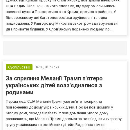
Дружківці, Краматорську та Слов’янську, повідомив начальник
ОВА Вадим Філашкін. За його словами, під ударом опинились
населені пункти Покровського та Краматорського районів. У
Білозерському дві багатоповерхівки зруйновані та одна
пошкоджена. У Райгородку Миколаївської громади зруйновані
два приватні будинки. У Слов’янську поранено людину, по...
Селидово и Новогродовке
Справочная
Так
Суспільство
16:00,
31 липня
За сприяння Меланії Трамп п'ятеро
українських дітей возз'єдналися з
родинами
Перша леді США Меланія Трамп уже впʼяте посприяла
поверненню додому українських дітей. Про це повідомили у
Білому домі, передає inshe.tv. У повідомленні Білого дому
зазначають, що Меланія Трамп допомогла возз’єднати «чергову
групу українських та російських дітей». Водночас там не