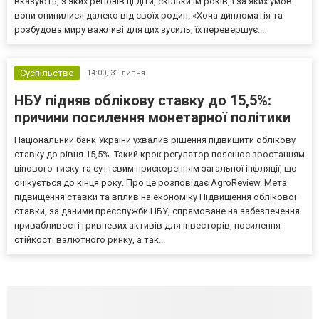
вказують, з яких регіонів ці діти, скільки їм років, і за яких умов
вони опинилися далеко від своїх родин. «Хоча дипломатія та
розбудова миру важливі для цих зусиль, їх перевершує...
Суспільство
14:00,
31 липня
НБУ підняв облікову ставку до 15,5%:
причини посилення монетарної політики
Національний банк України ухвалив рішення підвищити облікову
ставку до рівня 15,5%. Такий крок регулятор пояснює зростанням
цінового тиску та суттєвим прискоренням загальної інфляції, що
очікується до кінця року. Про це розповідає AgroReview. Мета
підвищення ставки та вплив на економіку Підвищення облікової
ставки, за даними пресслужби НБУ, спрямоване на забезпечення
привабливості гривневих активів для інвесторів, посилення
стійкості валютного ринку, а так...