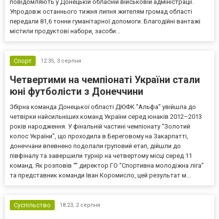
повідомляють у Донецькій обласній військовій адміністрації.
Упродовж останнього тижня липня жителям громад області
передали 81,6 тонни гуманітарної допомоги. Благодійні вантажі
містили продуктові набори, засоби...
Спорт
12:35,
3 серпня
Четвертими на чемпіонаті України стали
юні футболісти з Донеччини
Збірна команда Донецької області ДЮФК “Альфа” увійшла до
четвірки найсильніших команд України серед юнаків 2012–2013
років народження. У фінальній частині чемпіонату “Золотий
колос України”, що проходила в Береговому на Закарпатті,
донеччани впевнено подолали груповий етап, дійшли до
півфіналу та завершили турнір на четвертому місці серед 11
команд. Як розповів “” директор ГО “Спортивна молодіжна ліга”
та представник команди Іван Коромисло, цей результат м...
Суспільство
18:23,
2 серпня