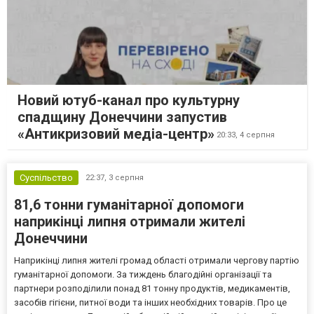
Новий ютуб-канал про культурну
спадщину Донеччини запустив
«Антикризовий медіа-центр»
20:33,
4 серпня
Суспільство
22:37,
3 серпня
81,6 тонни гуманітарної допомоги
наприкінці липня отримали жителі
Донеччини
Наприкінці липня жителі громад області отримали чергову партію
гуманітарної допомоги. За тиждень благодійні організації та
партнери розподілили понад 81 тонну продуктів, медикаментів,
засобів гігієни, питної води та інших необхідних товарів. Про це