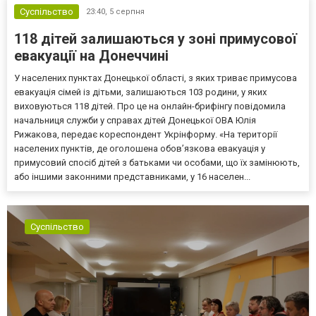
Суспільство
23:40,
5 серпня
118 дітей залишаються у зоні примусової
евакуації на Донеччині
У населених пунктах Донецької області, з яких триває примусова
евакуація сімей із дітьми, залишаються 103 родини, у яких
виховуються 118 дітей. Про це на онлайн-брифінгу повідомила
начальниця служби у справах дітей Донецької ОВА Юлія
Рижакова, передає кореспондент Укрінформу. «На території
населених пунктів, де оголошена обов’язкова евакуація у
примусовий спосіб дітей з батьками чи особами, що їх замінюють,
або іншими законними представниками, у 16 населен...
Суспільство