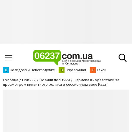
С
Селидово и Новогродовке
С
Справочная
Т
Такси
Головна
Новини
Новини політики
Нардепа Киву застали за
просмотром пикантного ролика в сессионном зале Рады