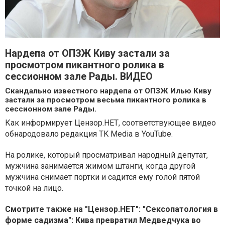
Нардепа от ОПЗЖ Киву застали за
просмотром пикантного ролика в
сессионном зале Рады. ВИДЕО
Скандально известного нардепа от ОПЗЖ Илью Киву
застали за просмотром весьма пикантного ролика в
сессионном зале Рады.
Как информирует Цензор.НЕТ, соответствующее видео
обнародовало редакция TK Media в YouTube.
На ролике, который просматривал народный депутат,
мужчина занимается жимом штанги, когда другой
мужчина снимает портки и садится ему голой пятой
точкой на лицо.
Смотрите также на "Цензор.НЕТ": "Сексопатология в
форме садизма": Кива превратил Медведчука во