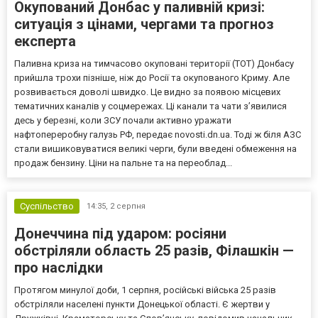
Окупований Донбас у паливній кризі:
ситуація з цінами, чергами та прогноз
експерта
Паливна криза на тимчасово окуповані території (ТОТ) Донбасу
прийшла трохи пізніше, ніж до Росії та окупованого Криму. Але
розвивається доволі швидко. Це видно за появою місцевих
тематичних каналів у соцмережах. Ці канали та чати з’явилися
десь у березні, коли ЗСУ почали активно уражати
нафтопереробну галузь РФ, передає novosti.dn.ua. Тоді ж біля АЗС
стали вишиковуватися великі черги, були введені обмеження на
продаж бензину. Ціни на пальне та на переоблад...
Суспільство
14:35,
2 серпня
Донеччина під ударом: росіяни
обстріляли область 25 разів, Філашкін —
про наслідки
Протягом минулої доби, 1 серпня, російські війська 25 разів
обстріляли населені пункти Донецької області. Є жертви у