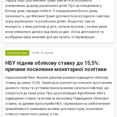
Перша леді США Меланія Трамп уже впʼяте посприяла
поверненню додому українських дітей. Про це повідомили у
Білому домі, передає inshe.tv. У повідомленні Білого дому
зазначають, що Меланія Трамп допомогла возз’єднати «чергову
групу українських та російських дітей». Водночас там не
вказують, з яких регіонів ці діти, скільки їм років, і за яких умов
вони опинилися далеко від своїх родин. «Хоча дипломатія та
розбудова миру важливі для цих зусиль, їх перевершує...
Суспільство
14:00,
31 липня
НБУ підняв облікову ставку до 15,5%:
причини посилення монетарної політики
Національний банк України ухвалив рішення підвищити облікову
ставку до рівня 15,5%. Такий крок регулятор пояснює зростанням
цінового тиску та суттєвим прискоренням загальної інфляції, що
очікується до кінця року. Про це розповідає AgroReview. Мета
підвищення ставки та вплив на економіку Підвищення облікової
ставки, за даними пресслужби НБУ, спрямоване на забезпечення
привабливості гривневих активів для інвесторів, посилення
стійкості валютного ринку, а так...