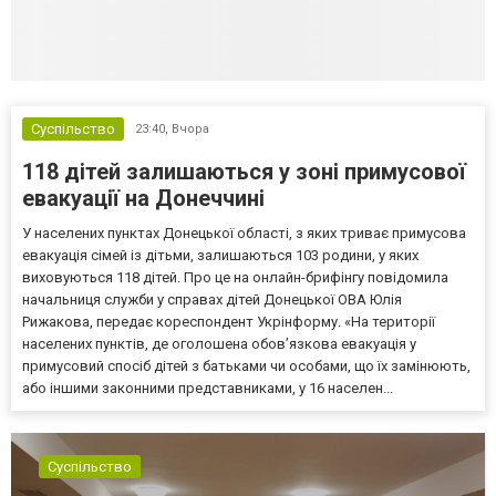
Суспільство
23:40,
Вчора
118 дітей залишаються у зоні примусової
евакуації на Донеччині
У населених пунктах Донецької області, з яких триває примусова
евакуація сімей із дітьми, залишаються 103 родини, у яких
виховуються 118 дітей. Про це на онлайн-брифінгу повідомила
начальниця служби у справах дітей Донецької ОВА Юлія
Рижакова, передає кореспондент Укрінформу. «На території
населених пунктів, де оголошена обов’язкова евакуація у
примусовий спосіб дітей з батьками чи особами, що їх замінюють,
або іншими законними представниками, у 16 населен...
Суспільство