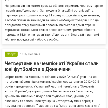
Наприкінці липня жителі громад області отримали чергову партію
гуманітарної допомоги. За тиждень благодійні організації та
партнери розподілили понад 81 тонну продуктів, медикаментів,
засобів гігієни, питної води та інших необхідних товарів. Про це
повідомляють у Донецькій обласній військовій адміністрації.
Упродовж останнього тижня липня жителям громад області
передали 81,6 тонни гуманітарної допомоги. Благодійні вантажі
містили продуктові набори, засоби...
Спорт
12:35,
3 серпня
Четвертими на чемпіонаті України стали
юні футболісти з Донеччини
Збірна команда Донецької області ДЮФК “Альфа” увійшла до
четвірки найсильніших команд України серед юнаків 2012–2013
років народження. У фінальній частині чемпіонату “Золотий
колос України”, що проходила в Береговому на Закарпатті,
донеччани впевнено подолали груповий етап, дійшли до
півфіналу та завершили турнір на четвертому місці серед 11
команд. Як розповів “” директор ГО “Спортивна молодіжна ліга”