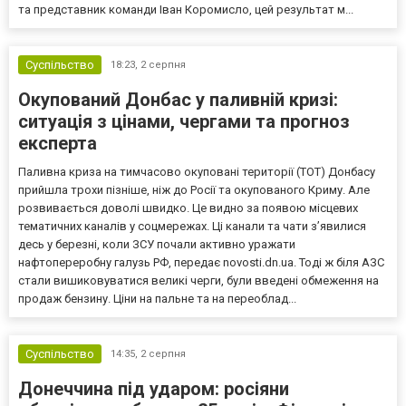
та представник команди Іван Коромисло, цей результат м...
Суспільство
18:23,
2 серпня
Окупований Донбас у паливній кризі:
ситуація з цінами, чергами та прогноз
експерта
Паливна криза на тимчасово окуповані території (ТОТ) Донбасу
прийшла трохи пізніше, ніж до Росії та окупованого Криму. Але
розвивається доволі швидко. Це видно за появою місцевих
тематичних каналів у соцмережах. Ці канали та чати з’явилися
десь у березні, коли ЗСУ почали активно уражати
нафтопереробну галузь РФ, передає novosti.dn.ua. Тоді ж біля АЗС
стали вишиковуватися великі черги, були введені обмеження на
продаж бензину. Ціни на пальне та на переоблад...
Суспільство
14:35,
2 серпня
Донеччина під ударом: росіяни