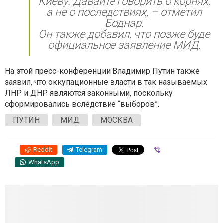
Киеву. Давайте говорить о корнях,
а не о последствиях, – отметил
Боднар.
Он также добавил, что позже буде
официальное заявление МИД.
На этой пресс-конференции Владимир Путин также
заявил, что
оккупационные власти в так называемых
ЛНР и ДНР являются законными
, поскольку
сформировались вследствие “выборов”.
ПУТИН
МИД
МОСКВА
Reddit
Telegram
Viber
WhatsApp