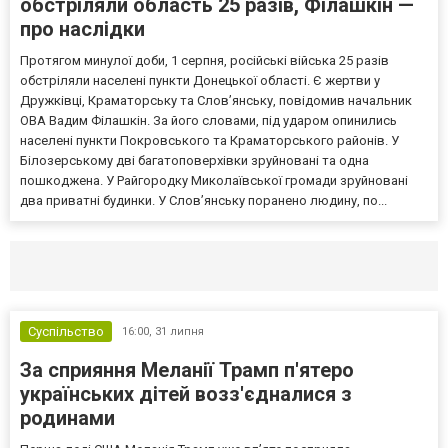
обстріляли область 25 разів, Філашкін —
про наслідки
Протягом минулої доби, 1 серпня, російські війська 25 разів
обстріляли населені пункти Донецької області. Є жертви у
Дружківці, Краматорську та Слов’янську, повідомив начальник
ОВА Вадим Філашкін. За його словами, під ударом опинились
населені пункти Покровського та Краматорського районів. У
Білозерському дві багатоповерхівки зруйновані та одна
пошкоджена. У Райгородку Миколаївської громади зруйновані
два приватні будинки. У Слов’янську поранено людину, по...
Селидово и Новогродовке
Справочная
Так
Суспільство
16:00,
31 липня
За сприяння Меланії Трамп п'ятеро
українських дітей возз'єдналися з
родинами