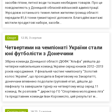
засобів гігієни, питної води та інших необхідних товарів. Про це
повідомляють у Донецькій обласній військовій адміністрації.
Упродовж останнього тижня липня жителям громад області
передали 81,6 тонни гуманітарної допомоги. Благодійні вантажі
містили продуктові набори, засоби...
Спорт
12:35,
3 серпня
Четвертими на чемпіонаті України стали
юні футболісти з Донеччини
Збірна команда Донецької області ДЮФК “Альфа” увійшла до
четвірки найсильніших команд України серед юнаків 2012–2013
років народження. У фінальній частині чемпіонату “Золотий
колос України”, що проходила в Береговому на Закарпатті,
донеччани впевнено подолали груповий етап, дійшли до
півфіналу та завершили турнір на четвертому місці серед 11
команд. Як розповів “” директор ГО “Спортивна молодіжна ліга”
та представник команди Іван Коромисло, цей результат м...
Суспільство
18:23,
2 серпня