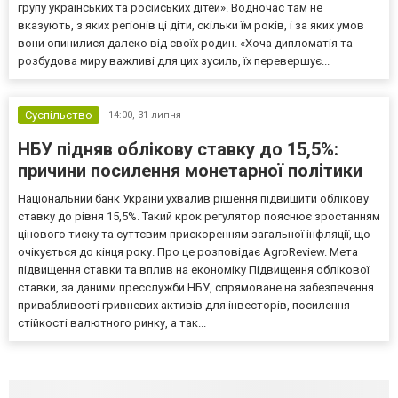
групу українських та російських дітей». Водночас там не
вказують, з яких регіонів ці діти, скільки їм років, і за яких умов
вони опинилися далеко від своїх родин. «Хоча дипломатія та
розбудова миру важливі для цих зусиль, їх перевершує...
Суспільство
14:00,
31 липня
НБУ підняв облікову ставку до 15,5%:
причини посилення монетарної політики
Національний банк України ухвалив рішення підвищити облікову
ставку до рівня 15,5%. Такий крок регулятор пояснює зростанням
цінового тиску та суттєвим прискоренням загальної інфляції, що
очікується до кінця року. Про це розповідає AgroReview. Мета
підвищення ставки та вплив на економіку Підвищення облікової
ставки, за даними пресслужби НБУ, спрямоване на забезпечення
привабливості гривневих активів для інвесторів, посилення
стійкості валютного ринку, а так...