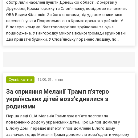
обстріляли населені пункти Донецької області. Є жертви у
Дружківці, Краматорську та Слов’янську, повідомив начальник
ОВА Вадим Філашкін. За його словами, під ударом опинились
населені пункти Покровського та Краматорського районів. У
Білозерському дві багатоповерхівки зруйновані та одна
пошкоджена. У Райгородку Миколаївської громади зруйновані
два приватні будинки. У Слов’янську поранено людину, по...
Селидово и Новогродовке
Справочная
Так
Суспільство
16:00,
31 липня
За сприяння Меланії Трамп п'ятеро
українських дітей возз'єдналися з
родинами
Перша леді США Меланія Трамп уже впʼяте посприяла
поверненню додому українських дітей. Про це повідомили у
Білому домі, передає inshe.tv. У повідомленні Білого дому
зазначають, що Меланія Трамп допомогла возз’єднати «чергову