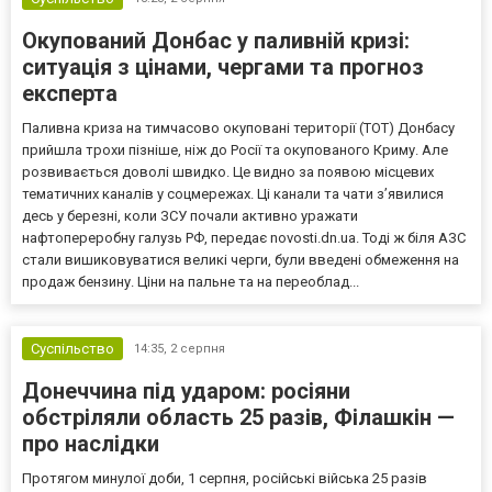
Окупований Донбас у паливній кризі:
ситуація з цінами, чергами та прогноз
експерта
Паливна криза на тимчасово окуповані території (ТОТ) Донбасу
прийшла трохи пізніше, ніж до Росії та окупованого Криму. Але
розвивається доволі швидко. Це видно за появою місцевих
тематичних каналів у соцмережах. Ці канали та чати з’явилися
десь у березні, коли ЗСУ почали активно уражати
нафтопереробну галузь РФ, передає novosti.dn.ua. Тоді ж біля АЗС
стали вишиковуватися великі черги, були введені обмеження на
продаж бензину. Ціни на пальне та на переоблад...
Суспільство
14:35,
2 серпня
Донеччина під ударом: росіяни
обстріляли область 25 разів, Філашкін —
про наслідки
Протягом минулої доби, 1 серпня, російські війська 25 разів