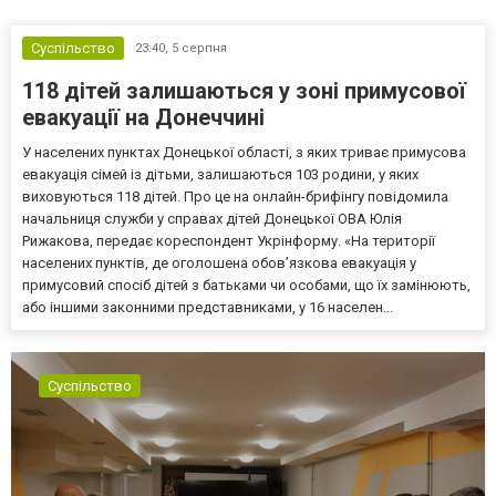
Суспільство
23:40,
5 серпня
118 дітей залишаються у зоні примусової
евакуації на Донеччині
У населених пунктах Донецької області, з яких триває примусова
евакуація сімей із дітьми, залишаються 103 родини, у яких
виховуються 118 дітей. Про це на онлайн-брифінгу повідомила
начальниця служби у справах дітей Донецької ОВА Юлія
Рижакова, передає кореспондент Укрінформу. «На території
населених пунктів, де оголошена обов’язкова евакуація у
примусовий спосіб дітей з батьками чи особами, що їх замінюють,
або іншими законними представниками, у 16 населен...
Суспільство