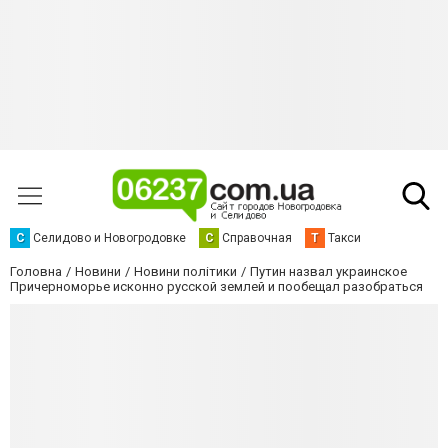
С
Селидово и Новогродовке
С
Справочная
Т
Такси
Головна
Новини
Новини політики
Путин назвал украинское
Причерноморье исконно русской землей и пообещал разобраться